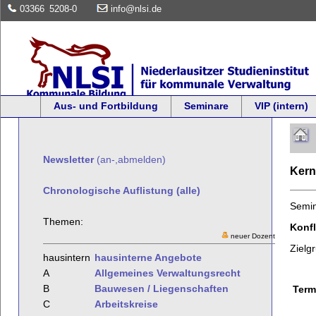
03366
5208-0
info@nlsi.de
Aus- und Fortbildung
Seminare
VIP (intern)
Newsletter
(an-,abmelden)
Kern
Chronologische Auflistung (alle)
Semi
Themen:
Konfl
neuer Dozent
Zielg
hausintern
hausinterne Angebote
A
Allgemeines Verwaltungsrecht
B
Bauwesen / Liegenschaften
Term
C
Arbeitskreise