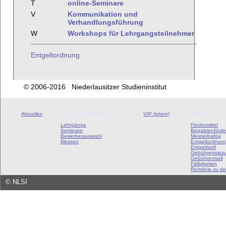
T
online-Seminare
V
Kommunikation und
Verhandlungsführung
W
Workshops für Lehrgangsteilnehmer
Entgeltordnung
© 2006-2016 Niederlausitzer Studieninstitut
Aktuelles
Aus- und Fortbildung
VIP (intern)
Preise
Lehrgänge
Fördermittel
Seminare
Begabtenförde
Bewerberauswahl
Meisterbafög
Messen
Entgeltordnun
Entgelttarif
Gebührensatz
Gebührentarif
Fälligkeiten
Richtlinie zu de
©
NLSI