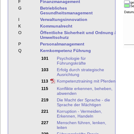
F
Finanzmanagement
ge
Se
G
Betriebliches
Datum
Gesundheitsmanagement
I
Verwaltungsinnovation
K
Kommunalrecht
O
Öffentliche Sicherheit und Ordnung /
Umweltschutz
P
Personalmanagement
Q
Kernkompetenz Führung
101
Psychologie für
Führungskräfte
103
Erfolg durch strategische
Ausrichtung
113
Kompetenztraining mit Pferden
115
Konflikte erkennen, beheben,
abwenden
219
Die Macht der Sprache - die
Sprache der Mächtigen
221
Korruption - Vermeiden,
Erkennen, Handeln
227
Menschen führen, lenken,
leiten