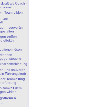
skraft als Coach -
h besser
ein Team bilden
n zur
ft
gen - souverän
 gestalten
gen treffen -
d effektiv
uationen lösen
rkennen,
 gegensteuern
itarbeiterbindung
ösen und souverän
als Führungskraft
der Teamleitung
iterführung
irksamkeit dem
gen wirken
ngsthemen
ht