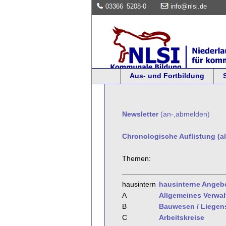
03366
5208-0
info@nlsi.de
Aus- und Fortbildung
Newsletter
(an-,abmelden)
Chronologische Auflistung (al
Themen:
hausintern
hausinterne Angeb
A
Allgemeines Verwa
B
Bauwesen / Liegen
C
Arbeitskreise