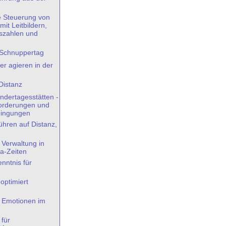
e Steuerung von
t Leitbildern,
szahlen und
 Schnuppertag
er agieren in der
Distanz
indertagesstätten -
forderungen und
ingungen
hren auf Distanz,
Verwaltung in
a-Zeiten
ntnis für
 optimiert
 Emotionen im
 für