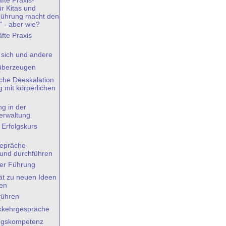
fte Praxis-
r Kitas und
Führung macht den
" - aber wie?
fte Praxis
- sich und andere
 überzeugen
che Deeskalation
mit körperlichen
ng in der
rwaltung
 Erfolgskurs
gepräche
 und durchführen
er Führung
tät zu neuen Ideen
en
 führen
kkehrgespräche
ngskompetenz