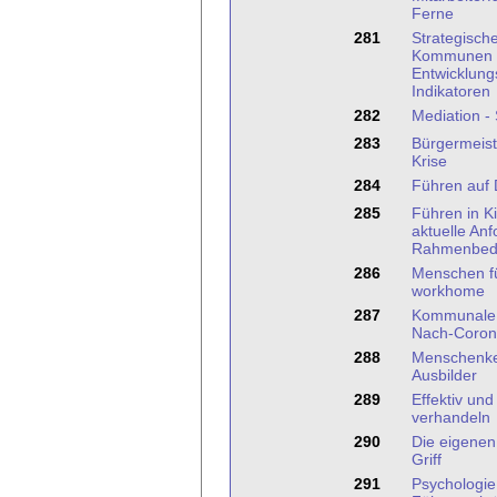
Ferne
281
Strategisch
Kommunen mi
Entwicklung
Indikatoren
282
Mediation -
283
Bürgermeist
Krise
284
Führen auf 
285
Führen in K
aktuelle An
Rahmenbed
286
Menschen fü
workhome
287
Kommunale 
Nach-Coron
288
Menschenken
Ausbilder
289
Effektiv und
verhandeln
290
Die eigenen
Griff
291
Psychologie