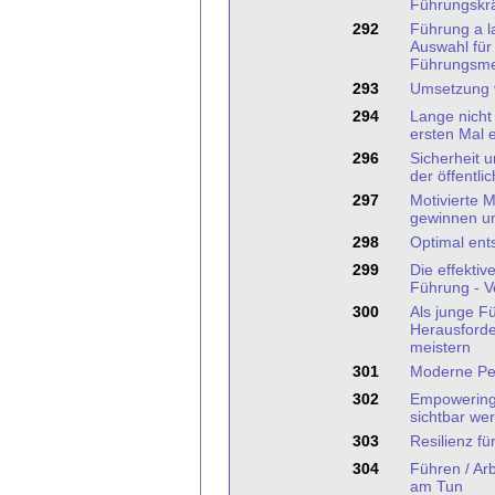
Führungskrä
292
Führung a la
Auswahl für 
Führungsm
293
Umsetzung v
294
Lange nicht
ersten Mal 
296
Sicherheit 
der öffentli
297
Motivierte M
gewinnen un
298
Optimal ent
299
Die effektiv
Führung - V
300
Als junge F
Herausforde
meistern
301
Moderne Pe
302
Empowering
sichtbar we
303
Resilienz fü
304
Führen / Ar
am Tun