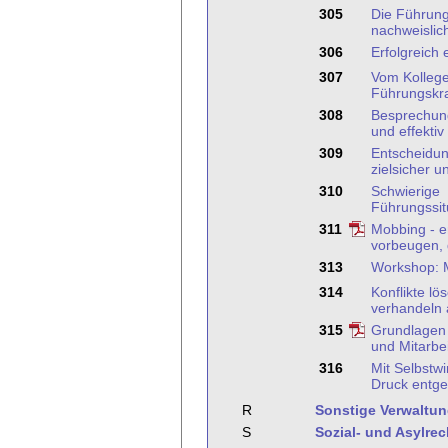
305
Die Führung
nachweislic
306
Erfolgreich 
307
Vom Kollege
Führungskra
308
Besprechun
und effektiv
309
Entscheidun
zielsicher un
310
Schwierige
Führungssit
311
Mobbing - e
vorbeugen,
313
Workshop: M
314
Konflikte l
verhandeln 
315
Grundlagen 
und Mitarbe
316
Mit Selbstw
Druck entge
R
Sonstige Verwaltu
S
Sozial- und Asylrec