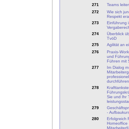
271
Teams leite
272
Wie sich ju
Respekt era
273
Einführung 
Vergaberec
274
Überblick ü
TvöD
275
Agilität an 
276
Praxis-Work
und Führung
Führen mit
277
Im Dialog mo
Mitarbeiter
professione
durchführen
278
Krafttankstel
Führungskrä
Sie und Ihr
leistungssta
279
Geschäftspr
- Aufbaukur
280
Erfolgreich
Homeoffice 
Mitarbeiter