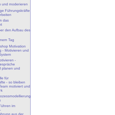
n und moderieren
nge Führungskräfte
rbeiten
in das
ht
ber den Aufbau des
einem Tag
shop Motivation
 - Motivieren und
 System
tivieren -
gespräche
ll planen und
le für
fte - so bleiben
 Team motiviert und
rk
ozessmodellierung
s
 Führen im
-
führung aus der