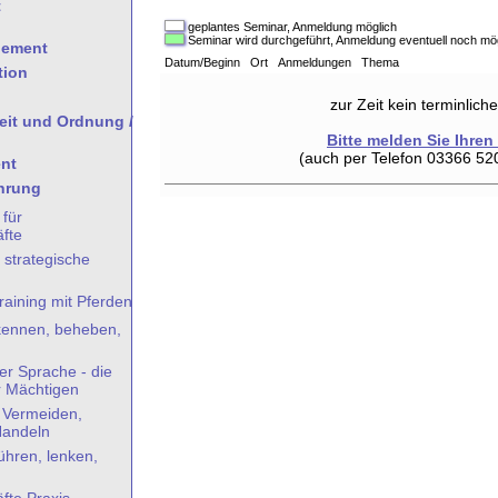
t
geplantes Seminar, Anmeldung möglich
Seminar wird durchgeführt, Anmeldung eventuell noch mö
gement
Datum/Beginn Ort Anmeldungen Thema
tion
zur Zeit kein terminlic
heit und Ordnung /
Bitte melden Sie Ihren
(auch per Telefon 03366 52
nt
hrung
 für
fte
 strategische
aining mit Pferden
rkennen, beheben,
er Sprache - die
r Mächtigen
- Vermeiden,
Handeln
hren, lenken,