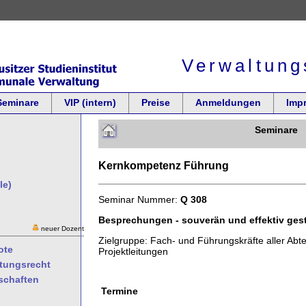
Verwaltung
Seminare
VIP (intern)
Preise
Anmeldungen
Imp
Seminare
Kernkompetenz Führung
le)
Seminar Nummer:
Q 308
Besprechungen - souverän und effektiv gest
neuer Dozent
Zielgruppe: Fach- und Führungskräfte aller Abt
ote
Projektleitungen
ltungsrecht
schaften
Termine