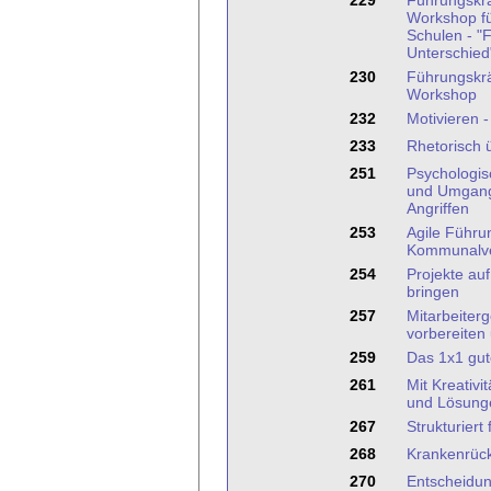
229
Führungskrä
Workshop fü
Schulen - "
Unterschied
230
Führungskrä
Workshop
232
Motivieren 
233
Rhetorisch
251
Psychologis
und Umgang 
Angriffen
253
Agile Führu
Kommunalve
254
Projekte auf
bringen
257
Mitarbeiter
vorbereiten
259
Das 1x1 gut
261
Mit Kreativi
und Lösung
267
Strukturiert
268
Krankenrüc
270
Entscheidu