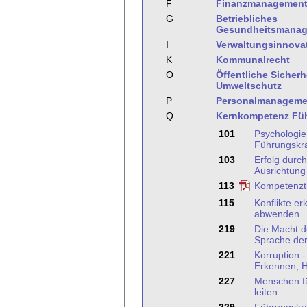
F
Finanzmanagemen
G
Betriebliches
Gesundheitsmana
I
Verwaltungsinnova
K
Kommunalrecht
O
Öffentliche Sicher
Umweltschutz
P
Personalmanageme
Q
Kernkompetenz Fü
101
Psychologie
Führungskrä
103
Erfolg durch
Ausrichtung
113
Kompetenztr
115
Konflikte e
abwenden
219
Die Macht d
Sprache de
221
Korruption 
Erkennen, 
227
Menschen fü
leiten