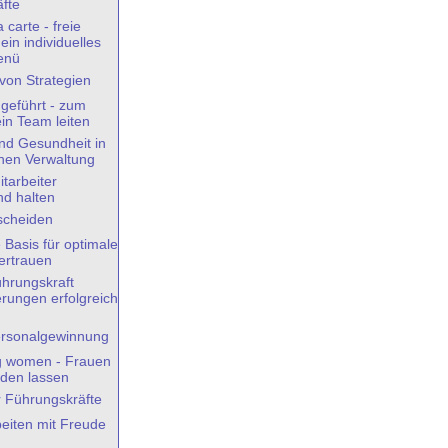
fte
 carte - freie
ein individuelles
enü
on Strategien
 geführt - zum
ein Team leiten
und Gesundheit in
chen Verwaltung
itarbeiter
d halten
scheiden
e Basis für optimale
ertrauen
ührungskraft
rungen erfolgreich
rsonalgewinnung
 women - Frauen
rden lassen
r Führungskräfte
beiten mit Freude