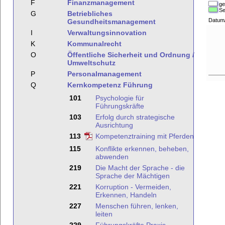
F
Finanzmanagement
ge
Se
G
Betriebliches
Datum
Gesundheitsmanagement
I
Verwaltungsinnovation
K
Kommunalrecht
O
Öffentliche Sicherheit und Ordnung /
Umweltschutz
P
Personalmanagement
Q
Kernkompetenz Führung
101
Psychologie für
Führungskräfte
103
Erfolg durch strategische
Ausrichtung
113
Kompetenztraining mit Pferden
115
Konflikte erkennen, beheben,
abwenden
219
Die Macht der Sprache - die
Sprache der Mächtigen
221
Korruption - Vermeiden,
Erkennen, Handeln
227
Menschen führen, lenken,
leiten