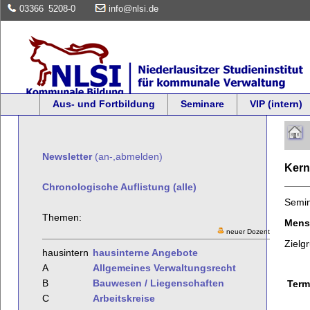
03366
5208-0
info@nlsi.de
Aus- und Fortbildung
Seminare
VIP (intern)
Newsletter
(an-,abmelden)
Kern
Chronologische Auflistung (alle)
Semi
Themen:
Mensc
neuer Dozent
Zielg
hausintern
hausinterne Angebote
A
Allgemeines Verwaltungsrecht
B
Bauwesen / Liegenschaften
Term
C
Arbeitskreise