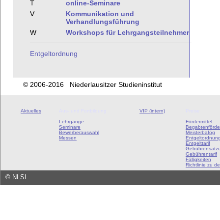
T
online-Seminare
V
Kommunikation und
Verhandlungsführung
W
Workshops für Lehrgangsteilnehmer
Entgeltordnung
© 2006-2016 Niederlausitzer Studieninstitut
Aktuelles
Aus- und Fortbildung
VIP (intern)
Preise
Lehrgänge
Fördermittel
Seminare
Begabtenförde
Bewerberauswahl
Meisterbafög
Messen
Entgeltordnun
Entgelttarif
Gebührensatz
Gebührentarif
Fälligkeiten
Richtlinie zu de
©
NLSI