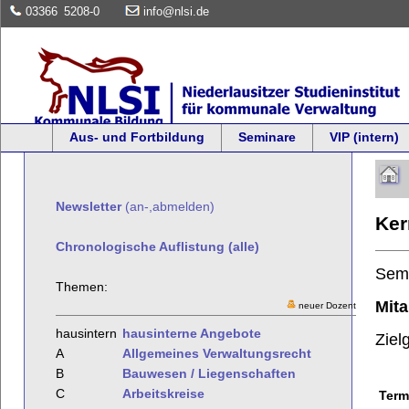
03366
5208-0
info@nlsi.de
Aus- und Fortbildung
Seminare
VIP (intern)
Newsletter
(an-,abmelden)
Ker
Chronologische Auflistung (alle)
Sem
Themen:
Mita
neuer Dozent
hausintern
hausinterne Angebote
Ziel
A
Allgemeines Verwaltungsrecht
B
Bauwesen / Liegenschaften
C
Arbeitskreise
Term