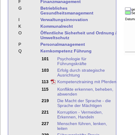
F
Finanzmanagement
G
Betriebliches
ge
Gesundheitsmanagement
Se
I
Verwaltungsinnovation
Datum
K
Kommunalrecht
O
Öffentliche Sicherheit und Ordnung /
Umweltschutz
P
Personalmanagement
Q
Kernkompetenz Führung
101
Psychologie für
Führungskräfte
103
Erfolg durch strategische
Ausrichtung
113
Kompetenztraining mit Pferden
115
Konflikte erkennen, beheben,
abwenden
219
Die Macht der Sprache - die
Sprache der Mächtigen
221
Korruption - Vermeiden,
Erkennen, Handeln
227
Menschen führen, lenken,
leiten