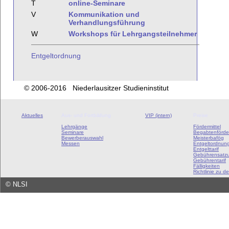
T
online-Seminare
V
Kommunikation und
Verhandlungsführung
W
Workshops für Lehrgangsteilnehmer
Entgeltordnung
© 2006-2016 Niederlausitzer Studieninstitut
Aktuelles
Aus- und Fortbildung
VIP (intern)
Preise
Lehrgänge
Fördermittel
Seminare
Begabtenförde
Bewerberauswahl
Meisterbafög
Messen
Entgeltordnun
Entgelttarif
Gebührensatz
Gebührentarif
Fälligkeiten
Richtlinie zu de
©
NLSI