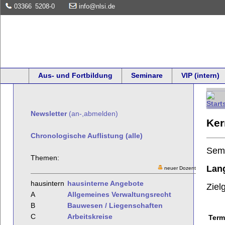
03366
5208-0
info@nlsi.de
Aus- und Fortbildung
Seminare
VIP (intern)
Newsletter
(an-,abmelden)
Ker
Chronologische Auflistung (alle)
Sem
Themen:
Lang
neuer Dozent
hausintern
hausinterne Angebote
Ziel
A
Allgemeines Verwaltungsrecht
B
Bauwesen / Liegenschaften
C
Arbeitskreise
Term