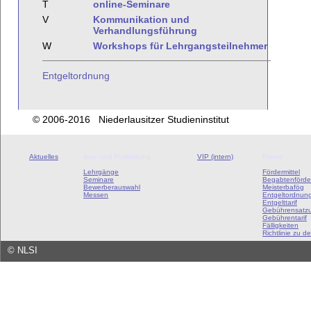
T
online-Seminare
V
Kommunikation und
Verhandlungsführung
W
Workshops für Lehrgangsteilnehmer
Entgeltordnung
© 2006-2016 Niederlausitzer Studieninstitut
Aktuelles
Aus- und Fortbildung
VIP (intern)
Preise
Lehrgänge
Fördermittel
Seminare
Begabtenförde
Bewerberauswahl
Meisterbafög
Messen
Entgeltordnun
Entgelttarif
Gebührensatz
Gebührentarif
Fälligkeiten
Richtlinie zu de
©
NLSI