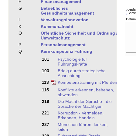
F
Finanzmanagement
G
Betriebliches
gepla
Gesundheitsmanagement
Semina
I
Verwaltungsinnovation
Datum
K
Kommunalrecht
O
Öffentliche Sicherheit und Ordnung /
Umweltschutz
P
Personalmanagement
Q
Kernkompetenz Führung
101
Psychologie für
Führungskräfte
103
Erfolg durch strategische
Ausrichtung
113
Kompetenztraining mit Pferden
115
Konflikte erkennen, beheben,
abwenden
219
Die Macht der Sprache - die
Sprache der Mächtigen
221
Korruption - Vermeiden,
Erkennen, Handeln
227
Menschen führen, lenken,
leiten