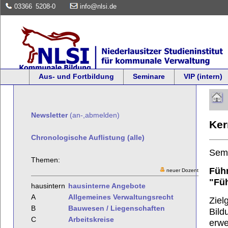
03366
5208-0
info@nlsi.de
Aus- und Fortbildung
Seminare
VIP (intern)
Newsletter
(an-,abmelden)
Ker
Chronologische Auflistung (alle)
Sem
Themen:
Führ
neuer Dozent
"Füh
hausintern
hausinterne Angebote
A
Allgemeines Verwaltungsrecht
Ziel
B
Bauwesen / Liegenschaften
Bild
C
Arbeitskreise
erwe