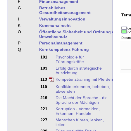
F
Finanzmanagement
G
Betriebliches
Gesundheitsmanagement
Term
I
Verwaltungsinnovation
K
Kommunalrecht
ge
O
Öffentliche Sicherheit und Ordnung /
Se
Umweltschutz
Datum
P
Personalmanagement
Q
Kernkompetenz Führung
101
Psychologie für
Führungskräfte
103
Erfolg durch strategische
Ausrichtung
113
Kompetenztraining mit Pferden
115
Konflikte erkennen, beheben,
abwenden
219
Die Macht der Sprache - die
Sprache der Mächtigen
221
Korruption - Vermeiden,
Erkennen, Handeln
227
Menschen führen, lenken,
leiten