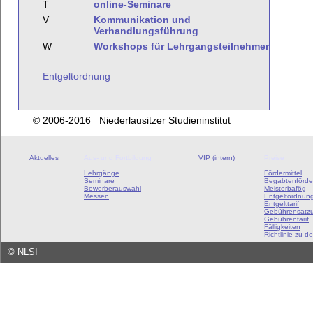
T
online-Seminare
V
Kommunikation und
Verhandlungsführung
W
Workshops für Lehrgangsteilnehmer
Entgeltordnung
© 2006-2016 Niederlausitzer Studieninstitut
Aktuelles
Aus- und Fortbildung
VIP (intern)
Preise
Lehrgänge
Fördermittel
Seminare
Begabtenförde
Bewerberauswahl
Meisterbafög
Messen
Entgeltordnun
Entgelttarif
Gebührensatz
Gebührentarif
Fälligkeiten
Richtlinie zu de
©
NLSI