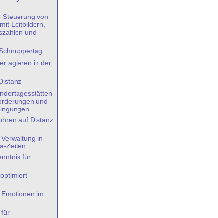
e Steuerung von
t Leitbildern,
szahlen und
 Schnuppertag
er agieren in der
Distanz
indertagesstätten -
forderungen und
ingungen
hren auf Distanz,
Verwaltung in
a-Zeiten
ntnis für
 optimiert
 Emotionen im
 für