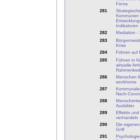
Ferne
281
Strategisch
Kommunen mi
Entwicklung
Indikatoren
282
Mediation -
283
Bürgermeist
Krise
284
Führen auf 
285
Führen in K
aktuelle An
Rahmenbed
286
Menschen fü
workhome
287
Kommunale 
Nach-Coron
288
Menschenken
Ausbilder
289
Effektiv und
verhandeln
290
Die eigenen
Griff
291
Psychologie