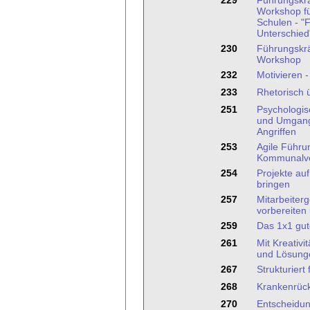
229
Führungskrä
Workshop fü
Schulen - "
Unterschied
230
Führungskrä
Workshop
232
Motivieren 
233
Rhetorisch
251
Psychologis
und Umgang 
Angriffen
253
Agile Führu
Kommunalve
254
Projekte auf
bringen
257
Mitarbeiter
vorbereiten
259
Das 1x1 gut
261
Mit Kreativi
und Lösung
267
Strukturiert
268
Krankenrüc
270
Entscheidu