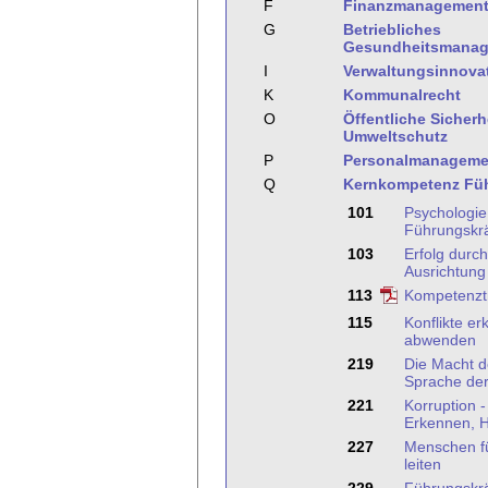
F
Finanzmanagemen
G
Betriebliches
Gesundheitsmana
I
Verwaltungsinnova
K
Kommunalrecht
O
Öffentliche Sicher
Umweltschutz
P
Personalmanageme
Q
Kernkompetenz Fü
101
Psychologie
Führungskrä
103
Erfolg durch
Ausrichtung
113
Kompetenztr
115
Konflikte e
abwenden
219
Die Macht d
Sprache de
221
Korruption 
Erkennen, 
227
Menschen fü
leiten