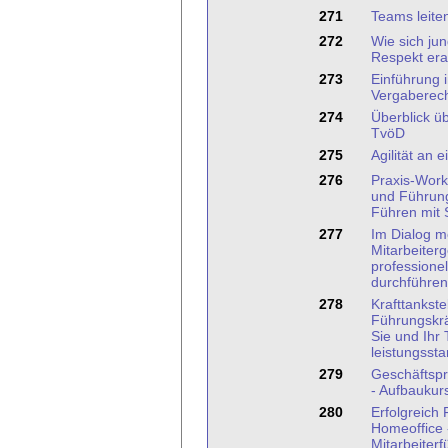
271
Teams leite
272
Wie sich ju
Respekt era
273
Einführung 
Vergaberec
274
Überblick ü
TvöD
275
Agilität an 
276
Praxis-Work
und Führung
Führen mit
277
Im Dialog mo
Mitarbeiter
professione
durchführen
278
Krafttankstel
Führungskrä
Sie und Ihr
leistungssta
279
Geschäftspr
- Aufbaukur
280
Erfolgreich
Homeoffice 
Mitarbeiter