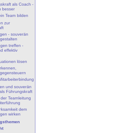
skraft als Coach -
h besser
ein Team bilden
n zur
ft
gen - souverän
 gestalten
gen treffen -
d effektiv
uationen lösen
rkennen,
 gegensteuern
itarbeiterbindung
ösen und souverän
als Führungskraft
der Teamleitung
iterführung
irksamkeit dem
gen wirken
ngsthemen
ht