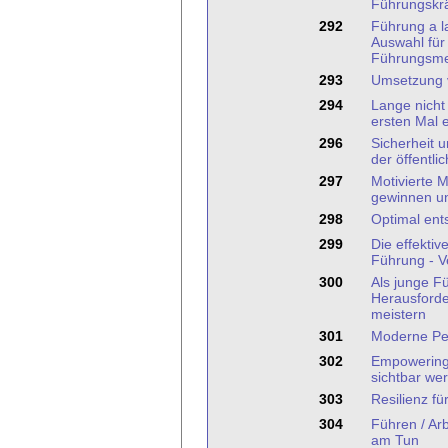
Führungskrä
292
Führung a la
Auswahl für 
Führungsm
293
Umsetzung v
294
Lange nicht
ersten Mal 
296
Sicherheit 
der öffentli
297
Motivierte M
gewinnen un
298
Optimal ent
299
Die effektiv
Führung - V
300
Als junge F
Herausforde
meistern
301
Moderne Pe
302
Empowering
sichtbar we
303
Resilienz fü
304
Führen / Ar
am Tun