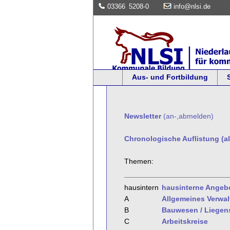
03366
5208-0
info@nlsi.de
Aus- und Fortbildung
Newsletter
(an-,abmelden)
Chronologische Auflistung (al
Themen:
hausintern
hausinterne Angeb
A
Allgemeines Verwa
B
Bauwesen / Liegen
C
Arbeitskreise