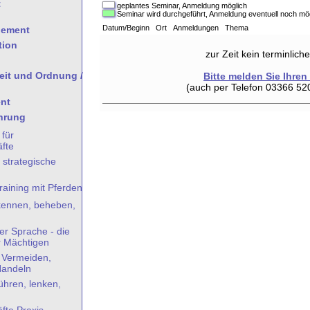
t
geplantes Seminar, Anmeldung möglich
Seminar wird durchgeführt, Anmeldung eventuell noch mö
Datum/Beginn Ort Anmeldungen Thema
gement
tion
zur Zeit kein terminlic
heit und Ordnung /
Bitte melden Sie Ihren
(auch per Telefon 03366 52
nt
hrung
 für
fte
 strategische
aining mit Pferden
rkennen, beheben,
er Sprache - die
r Mächtigen
- Vermeiden,
Handeln
hren, lenken,