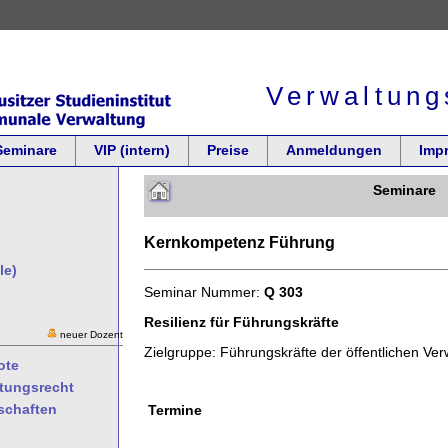
Verwaltung
Seminare
VIP (intern)
Preise
Anmeldungen
Imp
Seminare
Kernkompetenz Führung
le)
Seminar Nummer:
Q 303
Resilienz für Führungskräfte
neuer Dozent
Zielgruppe: Führungskräfte der öffentlichen Ver
ote
ltungsrecht
schaften
Termine