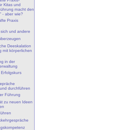
fte Praxis-
r Kitas und
Führung macht den
" - aber wie?
fte Praxis
- sich und andere
 überzeugen
che Deeskalation
mit körperlichen
ng in der
rwaltung
 Erfolgskurs
gepräche
 und durchführen
er Führung
tät zu neuen Ideen
en
 führen
kkehrgespräche
ngskompetenz