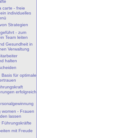
fte
 carte - freie
ein individuelles
enü
on Strategien
 geführt - zum
ein Team leiten
und Gesundheit in
chen Verwaltung
itarbeiter
d halten
scheiden
e Basis für optimale
ertrauen
ührungskraft
rungen erfolgreich
rsonalgewinnung
 women - Frauen
rden lassen
r Führungskräfte
beiten mit Freude