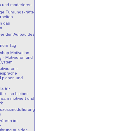
n und moderieren
nge Führungskräfte
rbeiten
in das
ht
ber den Aufbau des
einem Tag
shop Motivation
 - Motivieren und
 System
tivieren -
gespräche
ll planen und
le für
fte - so bleiben
 Team motiviert und
rk
ozessmodellierung
s
 Führen im
-
führung aus der