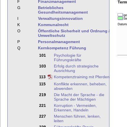
F
Finanzmanagement
Term
G
Betriebliches
Gesundheitsmanagement
ge
I
Verwaltungsinnovation
Se
K
Kommunalrecht
Datum
O
Öffentliche Sicherheit und Ordnung /
Umweltschutz
P
Personalmanagement
Q
Kernkompetenz Führung
101
Psychologie für
Führungskräfte
103
Erfolg durch strategische
Ausrichtung
113
Kompetenztraining mit Pferden
115
Konflikte erkennen, beheben,
abwenden
219
Die Macht der Sprache - die
Sprache der Mächtigen
221
Korruption - Vermeiden,
Erkennen, Handeln
227
Menschen führen, lenken,
leiten