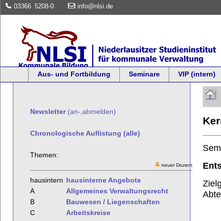
03366
5208-0
info@nlsi.de
Aus- und Fortbildung
Seminare
VIP (intern)
Newsletter
(an-,abmelden)
Ker
Chronologische Auflistung (alle)
Sem
Themen:
Ents
neuer Dozent
hausintern
hausinterne Angebote
Ziel
A
Allgemeines Verwaltungsrecht
Abte
B
Bauwesen / Liegenschaften
C
Arbeitskreise