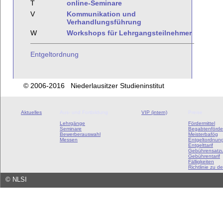
T
online-Seminare
V
Kommunikation und
Verhandlungsführung
W
Workshops für Lehrgangsteilnehmer
Entgeltordnung
© 2006-2016 Niederlausitzer Studieninstitut
Aktuelles
Aus- und Fortbildung
VIP (intern)
Preise
Lehrgänge
Fördermittel
Seminare
Begabtenförde
Bewerberauswahl
Meisterbafög
Messen
Entgeltordnun
Entgelttarif
Gebührensatz
Gebührentarif
Fälligkeiten
Richtlinie zu de
©
NLSI