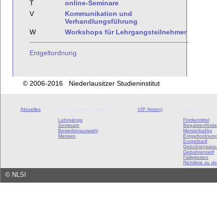
T
online-Seminare
V
Kommunikation und
Verhandlungsführung
W
Workshops für Lehrgangsteilnehmer
Entgeltordnung
© 2006-2016 Niederlausitzer Studieninstitut
Aktuelles
Aus- und Fortbildung
VIP (intern)
Preise
Lehrgänge
Fördermittel
Seminare
Begabtenförde
Bewerberauswahl
Meisterbafög
Messen
Entgeltordnun
Entgelttarif
Gebührensatz
Gebührentarif
Fälligkeiten
Richtlinie zu de
©
NLSI