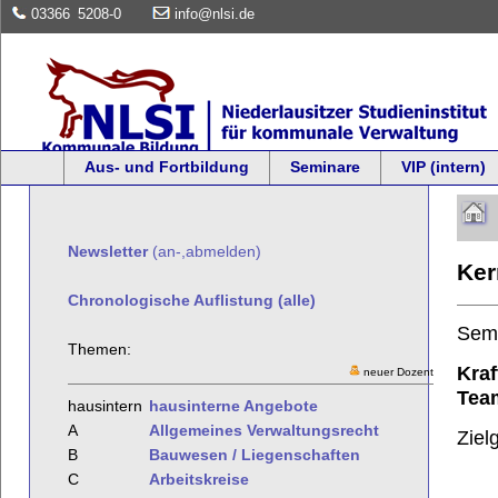
03366
5208-0
info@nlsi.de
Aus- und Fortbildung
Seminare
VIP (intern)
Newsletter
(an-,abmelden)
Ker
Chronologische Auflistung (alle)
Sem
Themen:
Kraf
neuer Dozent
Team
hausintern
hausinterne Angebote
A
Allgemeines Verwaltungsrecht
Ziel
B
Bauwesen / Liegenschaften
C
Arbeitskreise