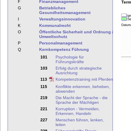
F
Finanzmanagement
Term
G
Betriebliches
Gesundheitsmanagement
ge
I
Verwaltungsinnovation
Se
K
Kommunalrecht
Datum
O
Öffentliche Sicherheit und Ordnung /
Umweltschutz
P
Personalmanagement
Q
Kernkompetenz Führung
101
Psychologie für
Führungskräfte
103
Erfolg durch strategische
Ausrichtung
113
Kompetenztraining mit Pferden
115
Konflikte erkennen, beheben,
abwenden
219
Die Macht der Sprache - die
Sprache der Mächtigen
221
Korruption - Vermeiden,
Erkennen, Handeln
227
Menschen führen, lenken,
leiten