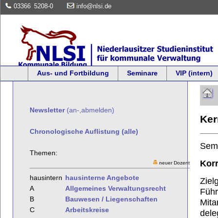
03366
5208-0
info@nlsi.de
Aus- und Fortbildung
Seminare
VIP (intern)
Newsletter
(an-,abmelden)
Ker
Chronologische Auflistung (alle)
Sem
Themen:
Korr
neuer Dozent
hausintern
hausinterne Angebote
Ziel
A
Allgemeines Verwaltungsrecht
Führ
B
Bauwesen / Liegenschaften
Mita
C
Arbeitskreise
dele