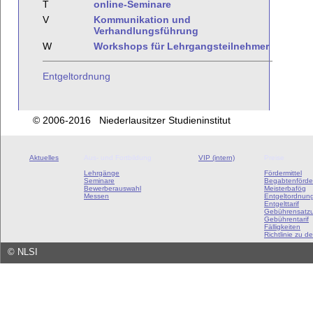
T
online-Seminare
V
Kommunikation und
Verhandlungsführung
W
Workshops für Lehrgangsteilnehmer
Entgeltordnung
© 2006-2016 Niederlausitzer Studieninstitut
Aktuelles
Aus- und Fortbildung
VIP (intern)
Preise
Lehrgänge
Fördermittel
Seminare
Begabtenförde
Bewerberauswahl
Meisterbafög
Messen
Entgeltordnun
Entgelttarif
Gebührensatz
Gebührentarif
Fälligkeiten
Richtlinie zu de
©
NLSI