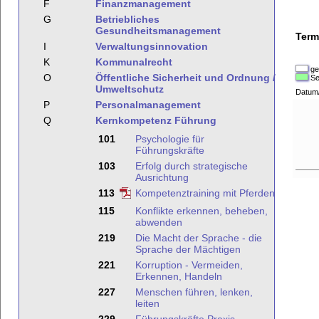
F
Finanzmanagement
G
Betriebliches
Gesundheitsmanagement
Term
I
Verwaltungsinnovation
K
Kommunalrecht
ge
O
Öffentliche Sicherheit und Ordnung /
Se
Umweltschutz
Datum
P
Personalmanagement
Q
Kernkompetenz Führung
101
Psychologie für
Führungskräfte
103
Erfolg durch strategische
Ausrichtung
113
Kompetenztraining mit Pferden
115
Konflikte erkennen, beheben,
abwenden
219
Die Macht der Sprache - die
Sprache der Mächtigen
221
Korruption - Vermeiden,
Erkennen, Handeln
227
Menschen führen, lenken,
leiten