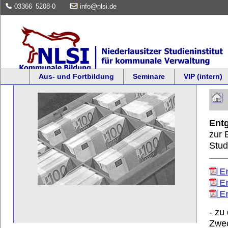
03366
5208-0
info@nlsi.de
Aus- und Fortbildung
Seminare
VIP (intern)
Entg
zur 
Stud
En
En
En
- zu
Zwec