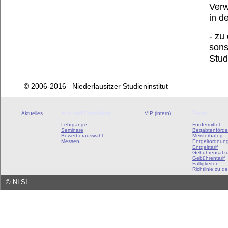
Verw
in d
- zu
sons
Stud
© 2006-2016 Niederlausitzer Studieninstitut
Aktuelles
Aus- und Fortbildung
VIP (intern)
Preise
Lehrgänge
Fördermittel
Seminare
Begabtenförde
Bewerberauswahl
Meisterbafög
Messen
Entgeltordnun
Entgelttarif
Gebührensatz
Gebührentarif
Fälligkeiten
Richtlinie zu de
©
NLSI