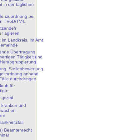
 in der täglichen
ufenzuordnung bei
en TVöD/TV-L
itzende/r
er agieren
 im Landkreis, im Amt
 Gemeinde
ende Übertragung
wertigen Tätigkeit und
 Herabgruppierung
ung, Stellenbewertung
geltordnung anhand
 Fälle durchdringen
laub für
tigte
ngszeit
 kranken und
chwachen
ern
rankheitsfall
s) Beamtenrecht
inar