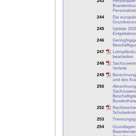
243
Personalver
Brandenbur
Personalrat
244
Die europäi
Grundveror
245
Update 2026
Entgeltabre
246
Geringfügige
Beschäftigun
247
Lohnpfändun
bearbeiten
248
Sachzuwend
Vorteile
249
Berechnung
und des Kr
250
Abrechnung
Sachzuwen
Beschäftigt
Bundesfreiw
252
Rechtssiche
Schulsekreta
253
Trennungsg
254
Grundlagen
Beamtenver