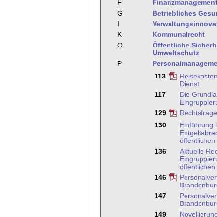
F
Finanzmanagemen
G
Betriebliches Ges
I
Verwaltungsinnova
K
Kommunalrecht
O
Öffentliche Sicher
Umweltschutz
P
Personalmanageme
113
Reisekosten
Dienst
117
Die Grundla
Eingruppier
129
Rechtsfrage
130
Einführung i
Entgeltabre
öffentlichen
136
Aktuelle Re
Eingruppier
öffentlichen
146
Personalver
Brandenbur
147
Personalver
Brandenbur
149
Novellierun