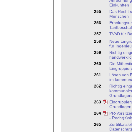
Anrechnung
Einkünften
255
Das Recht s
Menschen
256
Erholungsur
Tarifbeschäf
257
TVöD für B
258
Neue Eingr
für Ingenieu
259
Richtig eing
handwerklic
260
Die Mitbest
Eingruppier
261
Lösen von E
im kommuna
262
Richtig eing
kommunalen
Grundlagen
263
Eingruppie
Grundlagen
264
PR-Vorsitze
- Recht(s)si
265
Zertifikatsl
Datenschutz