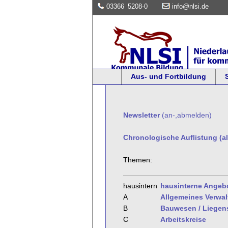
03366
5208-0
info@nlsi.de
Aus- und Fortbildung
Newsletter
(an-,abmelden)
Chronologische Auflistung (al
Themen:
hausintern
hausinterne Angeb
A
Allgemeines Verwa
B
Bauwesen / Liegen
C
Arbeitskreise