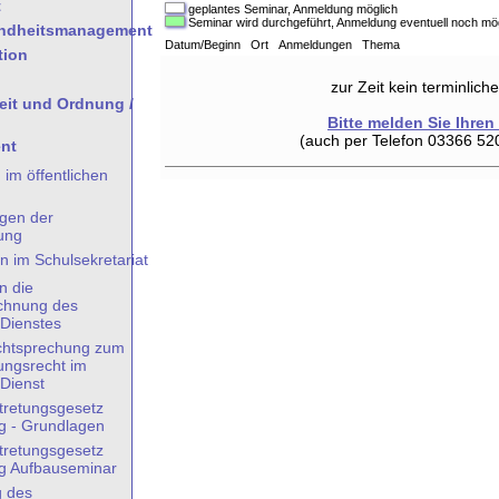
t
geplantes Seminar, Anmeldung möglich
Seminar wird durchgeführt, Anmeldung eventuell noch mö
undheitsmanagement
Datum/Beginn Ort Anmeldungen Thema
tion
zur Zeit kein terminlic
heit und Ordnung /
Bitte melden Sie Ihren
(auch per Telefon 03366 52
nt
 im öffentlichen
gen der
ung
n im Schulsekretariat
n die
chnung des
 Dienstes
chtsprechung zum
ungsrecht im
 Dienst
tretungsgesetz
g - Grundlagen
tretungsgesetz
g Aufbauseminar
g des