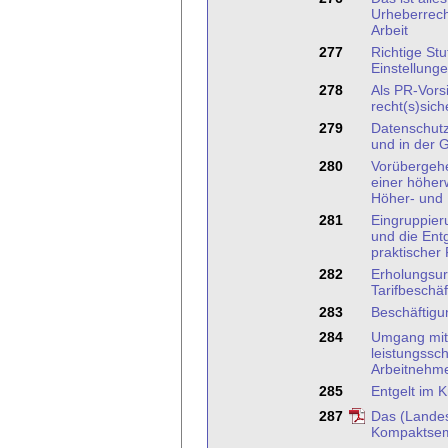
Urheberrecht
Arbeit
277
Richtige St
Einstellung
278
Als PR-Vors
recht(s)sich
279
Datenschutz
und in der
280
Vorübergeh
einer höher
Höher- und
281
Eingruppier
und die Ent
praktischer
282
Erholungsur
Tarifbeschäf
283
Beschäftigu
284
Umgang mit
leistungss
Arbeitnehm
285
Entgelt im K
287
Das (Lande
Kompaktsem