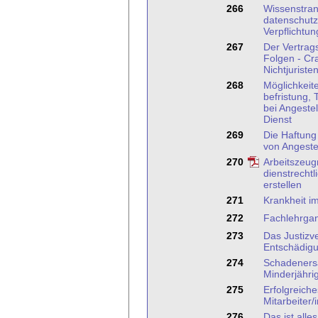
266
Wissenstran
datenschutz
Verpflichtu
267
Der Vertrag
Folgen - Cr
Nichtjuriste
268
Möglichkeit
befristung, T
bei Angestel
Dienst
269
Die Haftung
von Angeste
270
Arbeitszeug
dienstrechtl
erstellen
271
Krankheit im
272
Fachlehrgan
273
Das Justizv
Entschädig
274
Schadenersa
Minderjähri
275
Erfolgreich
Mitarbeiter/
276
Das ist alle