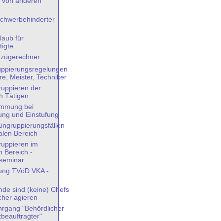
 von anderen
chwerbehinderter
laub für
tigte
ezügerechner
uppierungsregelungen
re, Meister, Techniker
ruppieren der
h Tätigen
immung bei
ung und Einstufung
ingruppierungsfällen
len Bereich
ruppieren im
 Bereich -
seminar
rung TVöD VKA -
nde sind (keine) Chefs
cher agieren
ehrgang "Behördlicher
beauftragter"