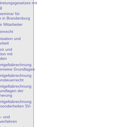
tretungsgesetzes mit
g
eminar für
e in Brandenburg
r Mitarbeiter
enrecht
nisation und
rbeit
von und
ion mit
nden
Entgeltabrechnung
llgemeine Grundlagen
Entgeltabrechnung
Lohnsteuerrecht
Entgeltabrechnung
 Grundlagen der
cherung
Entgeltabrechnung
Besonderheiten SV-
- und
sverfahren