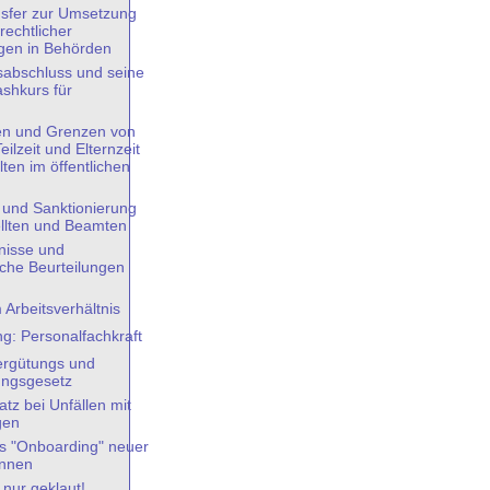
sfer zur Umsetzung
rechtlicher
ngen in Behörden
sabschluss und seine
ashkurs für
n
en und Grenzen von
eilzeit und Elternzeit
lten im öffentlichen
 und Sanktionierung
llten und Beamten
nisse und
iche Beurteilungen
 Arbeitsverhältnis
g: Personalfachkraft
ergütungs und
ungsgesetz
tz bei Unfällen mit
gen
es "Onboarding" neuer
innen
s nur geklaut!