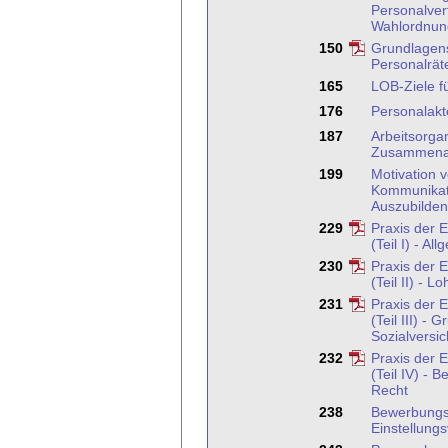
Personalver
Wahlordnun
150
Grundlagens
Personalrät
165
LOB-Ziele fü
176
Personalakt
187
Arbeitsorga
Zusammena
199
Motivation 
Kommunikat
Auszubilde
229
Praxis der 
(Teil I) - A
230
Praxis der 
(Teil II) - 
231
Praxis der 
(Teil III) -
Sozialversi
232
Praxis der 
(Teil IV) - 
Recht
238
Bewerbungs
Einstellung