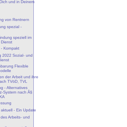
Dich und in Deinem
ng von Rentnern
ng spezial -
indung speziell im
 Dienst
t - Kompakt
g 2022 Sozial- und
ienst
nbarung Flexible
modelle
n der Arbeit und ihre
nach TVöD, TVL
g - Alternatives
iz-System nach Â§
VKA
essung
 aktuell - Ein Update
des Arbeits- und