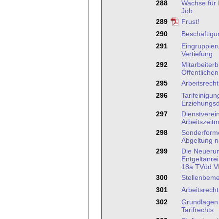
288
Wachse für 
Job
289
Frust!
290
Beschäftigu
291
Eingruppieru
Vertiefung
292
Mitarbeiterb
Öffentlichen
295
Arbeitsrech
296
Tarifeinigun
Erziehungsd
297
Dienstverei
Arbeitszeit
298
Sonderforme
Abgeltung 
299
Die Neuerun
Entgeltanre
18a TVöd 
300
Stellenbem
301
Arbeitsrecht
302
Grundlagen 
Tarifrechts