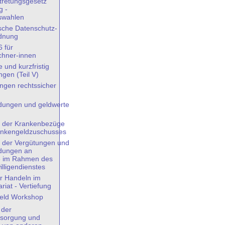
tretungsgesetz
g -
swahlen
sche Datenschutz-
dnung
 für
chner-innen
 und kurzfristig
gen (Teil V)
gen rechtssicher
ungen und geldwerte
 der Krankenbezüge
ankengeldzuschusses
 der Vergütungen und
dungen an
e im Rahmen des
illigendienstes
r Handeln im
riat - Vertiefung
eld Workshop
 der
sorgung und