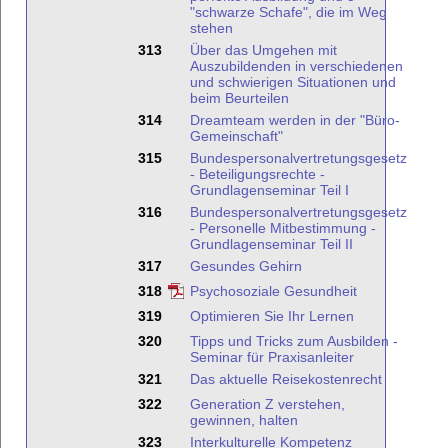
"schwarze Schafe", die im Weg
stehen
313
Über das Umgehen mit
Auszubildenden in verschiedenen
und schwierigen Situationen und
beim Beurteilen
314
Dreamteam werden in der "Büro-
Gemeinschaft"
315
Bundespersonalvertretungsgesetz
- Beteiligungsrechte -
Grundlagenseminar Teil I
316
Bundespersonalvertretungsgesetz
- Personelle Mitbestimmung -
Grundlagenseminar Teil II
317
Gesundes Gehirn
318
Psychosoziale Gesundheit
319
Optimieren Sie Ihr Lernen
320
Tipps und Tricks zum Ausbilden -
Seminar für Praxisanleiter
321
Das aktuelle Reisekostenrecht
322
Generation Z verstehen,
gewinnen, halten
323
Interkulturelle Kompetenz