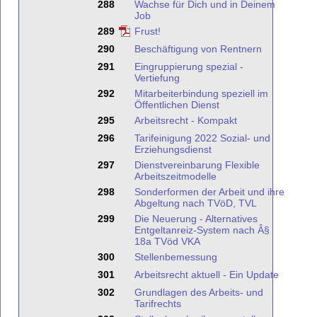
288
Wachse für Dich und in Deinem
Job
289
Frust!
290
Beschäftigung von Rentnern
291
Eingruppierung spezial -
Vertiefung
292
Mitarbeiterbindung speziell im
Öffentlichen Dienst
295
Arbeitsrecht - Kompakt
296
Tarifeinigung 2022 Sozial- und
Erziehungsdienst
297
Dienstvereinbarung Flexible
Arbeitszeitmodelle
298
Sonderformen der Arbeit und ihre
Abgeltung nach TVöD, TVL
299
Die Neuerung - Alternatives
Entgeltanreiz-System nach Â§
18a TVöd VKA
300
Stellenbemessung
301
Arbeitsrecht aktuell - Ein Update
302
Grundlagen des Arbeits- und
Tarifrechts