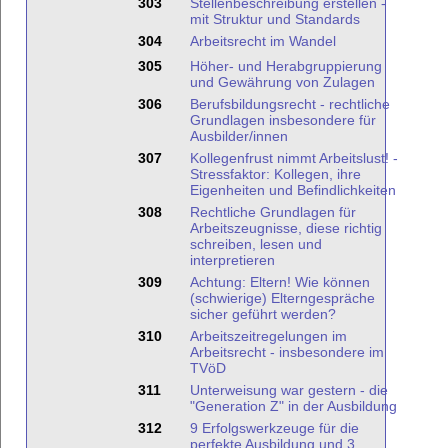
303
Stellenbeschreibung erstellen -
mit Struktur und Standards
304
Arbeitsrecht im Wandel
305
Höher- und Herabgruppierung
und Gewährung von Zulagen
306
Berufsbildungsrecht - rechtliche
Grundlagen insbesondere für
Ausbilder/innen
307
Kollegenfrust nimmt Arbeitslust! -
Stressfaktor: Kollegen, ihre
Eigenheiten und Befindlichkeiten
308
Rechtliche Grundlagen für
Arbeitszeugnisse, diese richtig
schreiben, lesen und
interpretieren
309
Achtung: Eltern! Wie können
(schwierige) Elterngespräche
sicher geführt werden?
310
Arbeitszeitregelungen im
Arbeitsrecht - insbesondere im
TVöD
311
Unterweisung war gestern - die
"Generation Z" in der Ausbildung
312
9 Erfolgswerkzeuge für die
perfekte Ausbildung und 3