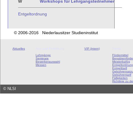
W
Workshops für Lehrgangsteilnehmer
Entgeltordnung
© 2006-2016 Niederlausitzer Studieninstitut
Aktuelles
Aus- und Fortbildung
VIP (intern)
Preise
Lehrgänge
Fördermittel
Seminare
Begabtenförde
Bewerberauswahl
Meisterbafög
Messen
Entgeltordnun
Entgelttarif
Gebührensatz
Gebührentarif
Fälligkeiten
Richtlinie zu de
©
NLSI