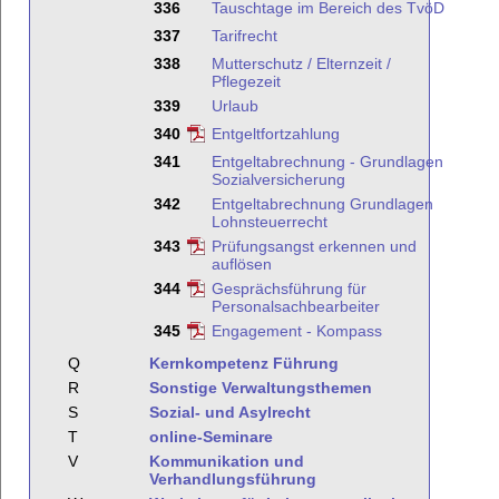
336
Tauschtage im Bereich des TvöD
337
Tarifrecht
338
Mutterschutz / Elternzeit /
Pflegezeit
339
Urlaub
340
Entgeltfortzahlung
341
Entgeltabrechnung - Grundlagen
Sozialversicherung
342
Entgeltabrechnung Grundlagen
Lohnsteuerrecht
343
Prüfungsangst erkennen und
auflösen
344
Gesprächsführung für
Personalsachbearbeiter
345
Engagement - Kompass
Q
Kernkompetenz Führung
R
Sonstige Verwaltungsthemen
S
Sozial- und Asylrecht
T
online-Seminare
V
Kommunikation und
Verhandlungsführung