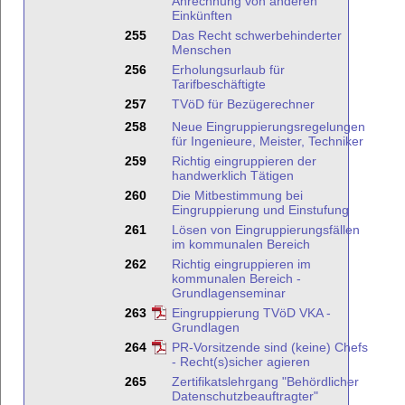
Anrechnung von anderen
Einkünften
255
Das Recht schwerbehinderter
Menschen
256
Erholungsurlaub für
Tarifbeschäftigte
257
TVöD für Bezügerechner
258
Neue Eingruppierungsregelungen
für Ingenieure, Meister, Techniker
259
Richtig eingruppieren der
handwerklich Tätigen
260
Die Mitbestimmung bei
Eingruppierung und Einstufung
261
Lösen von Eingruppierungsfällen
im kommunalen Bereich
262
Richtig eingruppieren im
kommunalen Bereich -
Grundlagenseminar
263
Eingruppierung TVöD VKA -
Grundlagen
264
PR-Vorsitzende sind (keine) Chefs
- Recht(s)sicher agieren
265
Zertifikatslehrgang "Behördlicher
Datenschutzbeauftragter"