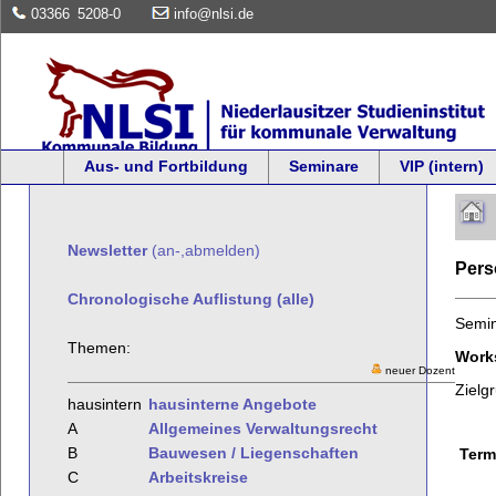
03366
5208-0
info@nlsi.de
Aus- und Fortbildung
Seminare
VIP (intern)
Newsletter
(an-,abmelden)
Per
Chronologische Auflistung (alle)
Semi
Themen:
Work
neuer Dozent
Zielg
hausintern
hausinterne Angebote
A
Allgemeines Verwaltungsrecht
B
Bauwesen / Liegenschaften
Term
C
Arbeitskreise