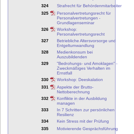
324
Strafrecht für Behördenmitarbeiter
325
Personalvertretungsrecht für
Personalvertretungen -
Grundlagenseminar
326
Workshop:
Personalvertretungsrecht
327
Betriebliche Altersvorsorge und
Entgeltumwandlung
328
Medienkonsum bei
Auszubildenden
329
"Bedrohungs- und Amoklagen" -
Zweckmäßiges Verhalten im
Ernstfall
330
Workshop: Deeskalation
331
Aspekte der Brutto-
Nettoberechnung
332
Konflikte in der Ausbildung
managen
333
In 7 Schritten zur persönlichen
Resilienz
334
Kein Stress mit der Prüfung
335
Motivierende Gesprächsführung