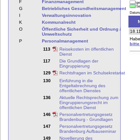
F
Finanzmanagement
ge
Se
G
Betriebliches Gesundheitsmanagement
Datum
I
Verwaltungsinnovation
K
Kommunalrecht
O
Öffentliche Sicherheit und Ordnung /
18.1
Umweltschutz
Haben
P
Personalmanagement
bitt
113
Reisekosten im öffentlichen
Dienst
117
Die Grundlagen der
Eingruppierung
129
Rechtsfragen im Schulsekretariat
130
Einführung in die
Entgeltabrechnung des
öffentlichen Dienstes
136
Aktuelle Rechtsprechung zum
Eingruppierungsrecht im
öffentlichen Dienst
146
Personalvertretungsgesetz
Brandenburg - Grundlagen
147
Personalvertretungsgesetz
Brandenburg Aufbauseminar
149
Novellierung des