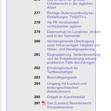
Urheberrecht in der täglichen
Arbeit
277
Richtige Stufenzuordnung bei
Einstellungen TVöD/TV-L
278
Als PR-Vorsitzende/r
recht(s)sicher agieren
279
Datenschutz im Landkreis, im Amt
und in der Gemeinde
280
Vorübergehende Übertragung
einer höherwertigen Tätigkeit und
Höher- und Herabgruppierung
281
Eingruppierung, Stellenbewertung
und die Entgeltordnung anhand
praktischer Fälle durchdringen
282
Erholungsurlaub für
Tarifbeschäftigte
283
Beschäftigungszeit
284
Umgang mit kranken und
leistungsschwachen
Arbeitnehmern
285
Entgelt im Krankheitsfall
287
Das (Landes) Beamtenrecht
Kompaktseminar