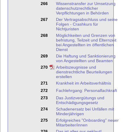
266
Wissenstransfer zur Umsetzung
datenschutzrechtlicher
Verpflichtungen in Behörden
267
Der Vertragsabschluss und seine
Folgen - Crashkurs für
Nichtjuristen
268
Möglichkeiten und Grenzen von
befristung, Teilzeit und Elternzeit
bei Angestellten im öffentlichen
Dienst
269
Die Haftung und Sanktionierung
von Angestellten und Beamten
270
Arbeitszeugnisse und
dienstrechtliche Beurteilungen
erstellen
271
Krankheit im Arbeitsverhältnis
272
Fachlehrgang: Personalfachkraft
273
Das Justizvergütungs und
Entschädigungsgesetz
274
Schadenersatz bei Unfällen mit
Minderjährigen
275
Erfolgreiches "Onboarding" neuer
Mitarbeiter/innen
276
Das ist alles nur geklaut!