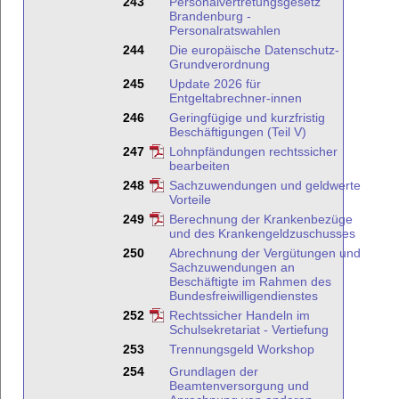
243
Personalvertretungsgesetz
Brandenburg -
Personalratswahlen
244
Die europäische Datenschutz-
Grundverordnung
245
Update 2026 für
Entgeltabrechner-innen
246
Geringfügige und kurzfristig
Beschäftigungen (Teil V)
247
Lohnpfändungen rechtssicher
bearbeiten
248
Sachzuwendungen und geldwerte
Vorteile
249
Berechnung der Krankenbezüge
und des Krankengeldzuschusses
250
Abrechnung der Vergütungen und
Sachzuwendungen an
Beschäftigte im Rahmen des
Bundesfreiwilligendienstes
252
Rechtssicher Handeln im
Schulsekretariat - Vertiefung
253
Trennungsgeld Workshop
254
Grundlagen der
Beamtenversorgung und