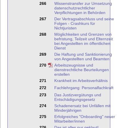
266
Wissenstransfer zur Umsetzung
datenschutzrechtlicher
Verpflichtungen in Behörden
267
Der Vertragsabschluss und seine
Folgen - Crashkurs für
Nichtjuristen
268
Möglichkeiten und Grenzen von
befristung, Teilzeit und Elternzeit
bei Angestellten im öffentlichen
Dienst
269
Die Haftung und Sanktionierung
von Angestellten und Beamten
270
Arbeitszeugnisse und
dienstrechtliche Beurteilungen
erstellen
271
Krankheit im Arbeitsverhältnis
272
Fachlehrgang: Personalfachkraft
273
Das Justizvergütungs und
Entschädigungsgesetz
274
Schadenersatz bei Unfällen mit
Minderjährigen
275
Erfolgreiches "Onboarding" neuer
Mitarbeiter/innen
276
Das ist alles nur geklaut!