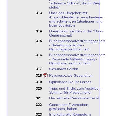
"schwarze Schafe", die im Weg
stehen
313
Über das Umgehen mit
Auszubildenden in verschiedenen
und schwierigen Situationen und
beim Beurteilen
314
Dreamteam werden in der "Büro-
Gemeinschaft"
315
Bundespersonalvertretungsgesetz
- Beteiligungsrechte -
Grundlagenseminar Teil I
316
Bundespersonalvertretungsgesetz
- Personelle Mitbestimmung -
Grundlagenseminar Teil II
317
Gesundes Gehirn
318
Psychosoziale Gesundheit
319
Optimieren Sie Ihr Lernen
320
Tipps und Tricks zum Ausbilden -
Seminar für Praxisanleiter
321
Das aktuelle Reisekostenrecht
322
Generation Z verstehen,
gewinnen, halten
323
Interkulturelle Kompetenz