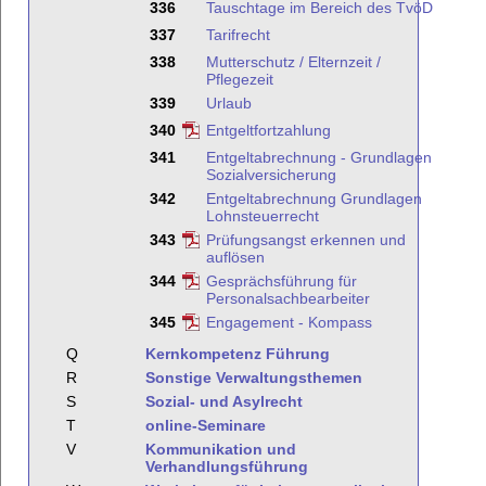
336
Tauschtage im Bereich des TvöD
337
Tarifrecht
338
Mutterschutz / Elternzeit /
Pflegezeit
339
Urlaub
340
Entgeltfortzahlung
341
Entgeltabrechnung - Grundlagen
Sozialversicherung
342
Entgeltabrechnung Grundlagen
Lohnsteuerrecht
343
Prüfungsangst erkennen und
auflösen
344
Gesprächsführung für
Personalsachbearbeiter
345
Engagement - Kompass
Q
Kernkompetenz Führung
R
Sonstige Verwaltungsthemen
S
Sozial- und Asylrecht
T
online-Seminare
V
Kommunikation und
Verhandlungsführung