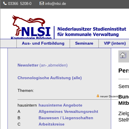
03366
5208-0
info@nlsi.de
Aus- und Fortbildung
Seminare
VIP (intern)
Newsletter
(an-,abmelden)
Per
Chronologische Auflistung (alle)
Sem
Themen:
Bund
neuer Dozent
Mitb
hausintern
hausinterne Angebote
A
Allgemeines Verwaltungsrecht
Ziel
B
Bauwesen / Liegenschaften
Stel
C
Arbeitskreise