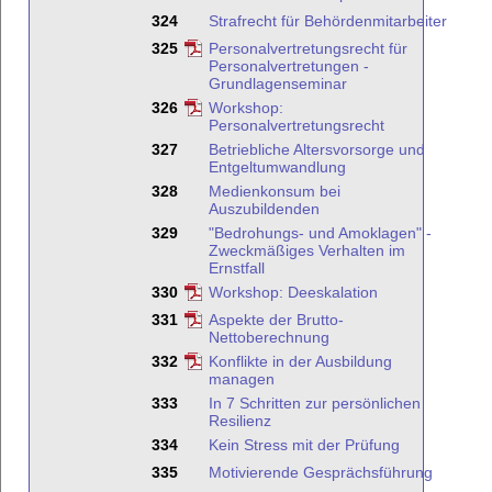
324
Strafrecht für Behördenmitarbeiter
325
Personalvertretungsrecht für
Personalvertretungen -
Grundlagenseminar
326
Workshop:
Personalvertretungsrecht
327
Betriebliche Altersvorsorge und
Entgeltumwandlung
328
Medienkonsum bei
Auszubildenden
329
"Bedrohungs- und Amoklagen" -
Zweckmäßiges Verhalten im
Ernstfall
330
Workshop: Deeskalation
331
Aspekte der Brutto-
Nettoberechnung
332
Konflikte in der Ausbildung
managen
333
In 7 Schritten zur persönlichen
Resilienz
334
Kein Stress mit der Prüfung
335
Motivierende Gesprächsführung