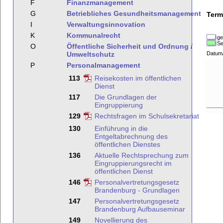
F
Finanzmanagement
G
Betriebliches Gesundheitsmanagement
Term
I
Verwaltungsinnovation
K
Kommunalrecht
ge
Se
O
Öffentliche Sicherheit und Ordnung /
Umweltschutz
Datum
P
Personalmanagement
113
Reisekosten im öffentlichen
Dienst
117
Die Grundlagen der
Eingruppierung
129
Rechtsfragen im Schulsekretariat
130
Einführung in die
Entgeltabrechnung des
öffentlichen Dienstes
136
Aktuelle Rechtsprechung zum
Eingruppierungsrecht im
öffentlichen Dienst
146
Personalvertretungsgesetz
Brandenburg - Grundlagen
147
Personalvertretungsgesetz
Brandenburg Aufbauseminar
149
Novellierung des