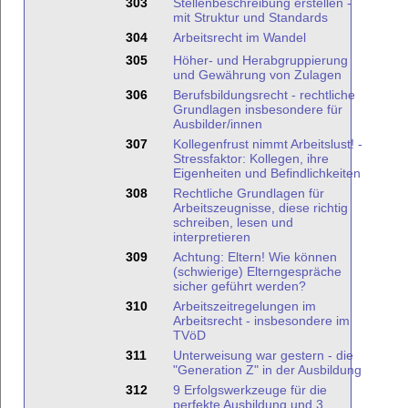
303
Stellenbeschreibung erstellen -
mit Struktur und Standards
304
Arbeitsrecht im Wandel
305
Höher- und Herabgruppierung
und Gewährung von Zulagen
306
Berufsbildungsrecht - rechtliche
Grundlagen insbesondere für
Ausbilder/innen
307
Kollegenfrust nimmt Arbeitslust! -
Stressfaktor: Kollegen, ihre
Eigenheiten und Befindlichkeiten
308
Rechtliche Grundlagen für
Arbeitszeugnisse, diese richtig
schreiben, lesen und
interpretieren
309
Achtung: Eltern! Wie können
(schwierige) Elterngespräche
sicher geführt werden?
310
Arbeitszeitregelungen im
Arbeitsrecht - insbesondere im
TVöD
311
Unterweisung war gestern - die
"Generation Z" in der Ausbildung
312
9 Erfolgswerkzeuge für die
perfekte Ausbildung und 3