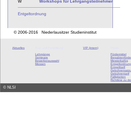
W
Workshops für Lehrgangsteilnehmer
Entgeltordnung
© 2006-2016 Niederlausitzer Studieninstitut
Aktuelles
Aus- und Fortbildung
VIP (intern)
Preise
Lehrgänge
Fördermittel
Seminare
Begabtenförde
Bewerberauswahl
Meisterbafög
Messen
Entgeltordnun
Entgelttarif
Gebührensatz
Gebührentarif
Fälligkeiten
Richtlinie zu de
©
NLSI