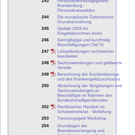
243
Personalvertretungsgesetz
Brandenburg -
Personalratswahlen
244
Die europäische Datenschutz-
Grundverordnung
245
Update 2026 für
Entgeltabrechner-innen
246
Geringfügige und kurzfristig
Beschäftigungen (Teil V)
247
Lohnpfändungen rechtssicher
bearbeiten
248
Sachzuwendungen und geldwerte
Vorteile
249
Berechnung der Krankenbezüge
und des Krankengeldzuschusses
250
Abrechnung der Vergütungen und
Sachzuwendungen an
Beschäftigte im Rahmen des
Bundesfreiwilligendienstes
252
Rechtssicher Handeln im
Schulsekretariat - Vertiefung
253
Trennungsgeld Workshop
254
Grundlagen der
Beamtenversorgung und