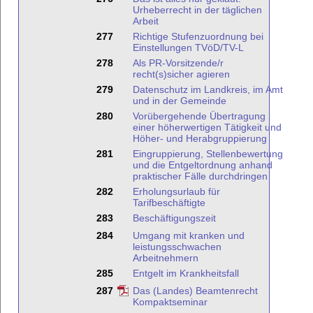
Urheberrecht in der täglichen
Arbeit
277
Richtige Stufenzuordnung bei
Einstellungen TVöD/TV-L
278
Als PR-Vorsitzende/r
recht(s)sicher agieren
279
Datenschutz im Landkreis, im Amt
und in der Gemeinde
280
Vorübergehende Übertragung
einer höherwertigen Tätigkeit und
Höher- und Herabgruppierung
281
Eingruppierung, Stellenbewertung
und die Entgeltordnung anhand
praktischer Fälle durchdringen
282
Erholungsurlaub für
Tarifbeschäftigte
283
Beschäftigungszeit
284
Umgang mit kranken und
leistungsschwachen
Arbeitnehmern
285
Entgelt im Krankheitsfall
287
Das (Landes) Beamtenrecht
Kompaktseminar