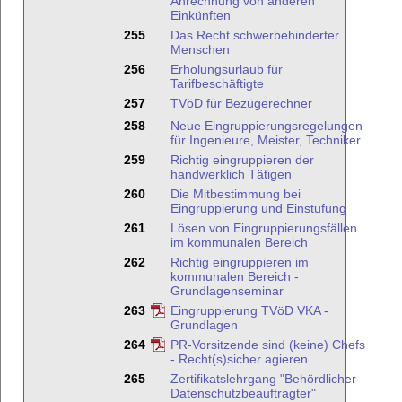
Anrechnung von anderen
Einkünften
255
Das Recht schwerbehinderter
Menschen
256
Erholungsurlaub für
Tarifbeschäftigte
257
TVöD für Bezügerechner
258
Neue Eingruppierungsregelungen
für Ingenieure, Meister, Techniker
259
Richtig eingruppieren der
handwerklich Tätigen
260
Die Mitbestimmung bei
Eingruppierung und Einstufung
261
Lösen von Eingruppierungsfällen
im kommunalen Bereich
262
Richtig eingruppieren im
kommunalen Bereich -
Grundlagenseminar
263
Eingruppierung TVöD VKA -
Grundlagen
264
PR-Vorsitzende sind (keine) Chefs
- Recht(s)sicher agieren
265
Zertifikatslehrgang "Behördlicher
Datenschutzbeauftragter"