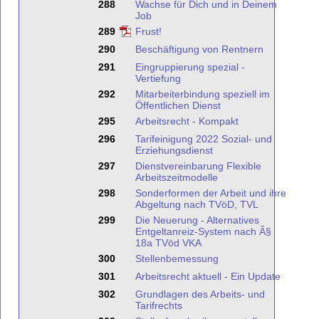
288
Wachse für Dich und in Deinem
Job
289
Frust!
290
Beschäftigung von Rentnern
291
Eingruppierung spezial -
Vertiefung
292
Mitarbeiterbindung speziell im
Öffentlichen Dienst
295
Arbeitsrecht - Kompakt
296
Tarifeinigung 2022 Sozial- und
Erziehungsdienst
297
Dienstvereinbarung Flexible
Arbeitszeitmodelle
298
Sonderformen der Arbeit und ihre
Abgeltung nach TVöD, TVL
299
Die Neuerung - Alternatives
Entgeltanreiz-System nach Â§
18a TVöd VKA
300
Stellenbemessung
301
Arbeitsrecht aktuell - Ein Update
302
Grundlagen des Arbeits- und
Tarifrechts