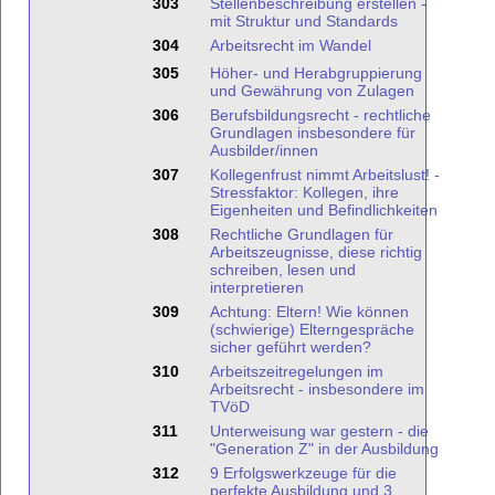
303
Stellenbeschreibung erstellen -
mit Struktur und Standards
304
Arbeitsrecht im Wandel
305
Höher- und Herabgruppierung
und Gewährung von Zulagen
306
Berufsbildungsrecht - rechtliche
Grundlagen insbesondere für
Ausbilder/innen
307
Kollegenfrust nimmt Arbeitslust! -
Stressfaktor: Kollegen, ihre
Eigenheiten und Befindlichkeiten
308
Rechtliche Grundlagen für
Arbeitszeugnisse, diese richtig
schreiben, lesen und
interpretieren
309
Achtung: Eltern! Wie können
(schwierige) Elterngespräche
sicher geführt werden?
310
Arbeitszeitregelungen im
Arbeitsrecht - insbesondere im
TVöD
311
Unterweisung war gestern - die
"Generation Z" in der Ausbildung
312
9 Erfolgswerkzeuge für die
perfekte Ausbildung und 3