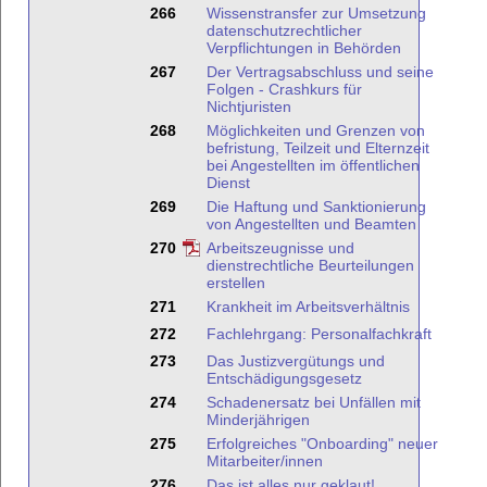
266
Wissenstransfer zur Umsetzung
datenschutzrechtlicher
Verpflichtungen in Behörden
267
Der Vertragsabschluss und seine
Folgen - Crashkurs für
Nichtjuristen
268
Möglichkeiten und Grenzen von
befristung, Teilzeit und Elternzeit
bei Angestellten im öffentlichen
Dienst
269
Die Haftung und Sanktionierung
von Angestellten und Beamten
270
Arbeitszeugnisse und
dienstrechtliche Beurteilungen
erstellen
271
Krankheit im Arbeitsverhältnis
272
Fachlehrgang: Personalfachkraft
273
Das Justizvergütungs und
Entschädigungsgesetz
274
Schadenersatz bei Unfällen mit
Minderjährigen
275
Erfolgreiches "Onboarding" neuer
Mitarbeiter/innen
276
Das ist alles nur geklaut!