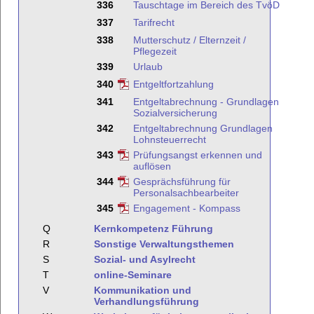
336
Tauschtage im Bereich des TvöD
337
Tarifrecht
338
Mutterschutz / Elternzeit /
Pflegezeit
339
Urlaub
340
Entgeltfortzahlung
341
Entgeltabrechnung - Grundlagen
Sozialversicherung
342
Entgeltabrechnung Grundlagen
Lohnsteuerrecht
343
Prüfungsangst erkennen und
auflösen
344
Gesprächsführung für
Personalsachbearbeiter
345
Engagement - Kompass
Q
Kernkompetenz Führung
R
Sonstige Verwaltungsthemen
S
Sozial- und Asylrecht
T
online-Seminare
V
Kommunikation und
Verhandlungsführung