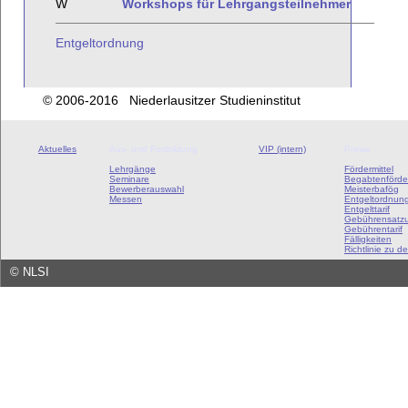
W
Workshops für Lehrgangsteilnehmer
Entgeltordnung
© 2006-2016 Niederlausitzer Studieninstitut
Aktuelles
Aus- und Fortbildung
VIP (intern)
Preise
Lehrgänge
Fördermittel
Seminare
Begabtenförde
Bewerberauswahl
Meisterbafög
Messen
Entgeltordnun
Entgelttarif
Gebührensatz
Gebührentarif
Fälligkeiten
Richtlinie zu de
©
NLSI