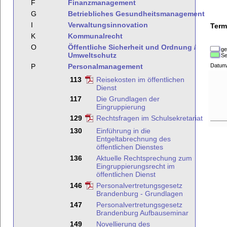
F
Finanzmanagement
G
Betriebliches Gesundheitsmanagement
I
Verwaltungsinnovation
Term
K
Kommunalrecht
O
Öffentliche Sicherheit und Ordnung /
ge
Umweltschutz
Se
P
Personalmanagement
Datum
113
Reisekosten im öffentlichen
Dienst
117
Die Grundlagen der
Eingruppierung
129
Rechtsfragen im Schulsekretariat
130
Einführung in die
Entgeltabrechnung des
öffentlichen Dienstes
136
Aktuelle Rechtsprechung zum
Eingruppierungsrecht im
öffentlichen Dienst
146
Personalvertretungsgesetz
Brandenburg - Grundlagen
147
Personalvertretungsgesetz
Brandenburg Aufbauseminar
149
Novellierung des