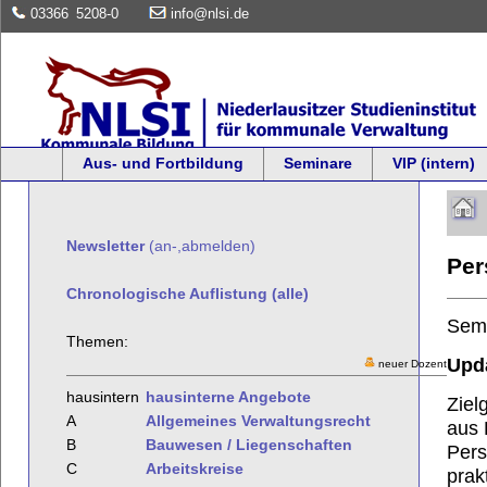
03366
5208-0
info@nlsi.de
Aus- und Fortbildung
Seminare
VIP (intern)
Newsletter
(an-,abmelden)
Per
Chronologische Auflistung (alle)
Sem
Themen:
Upda
neuer Dozent
hausintern
hausinterne Angebote
Ziel
A
Allgemeines Verwaltungsrecht
aus 
B
Bauwesen / Liegenschaften
Pers
C
Arbeitskreise
prak