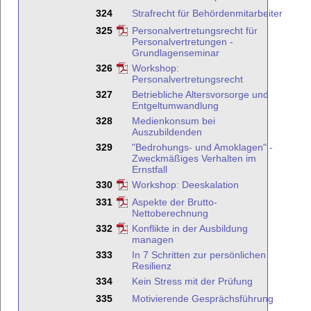
324
Strafrecht für Behördenmitarbeiter
325
Personalvertretungsrecht für
Personalvertretungen -
Grundlagenseminar
326
Workshop:
Personalvertretungsrecht
327
Betriebliche Altersvorsorge und
Entgeltumwandlung
328
Medienkonsum bei
Auszubildenden
329
"Bedrohungs- und Amoklagen" -
Zweckmäßiges Verhalten im
Ernstfall
330
Workshop: Deeskalation
331
Aspekte der Brutto-
Nettoberechnung
332
Konflikte in der Ausbildung
managen
333
In 7 Schritten zur persönlichen
Resilienz
334
Kein Stress mit der Prüfung
335
Motivierende Gesprächsführung