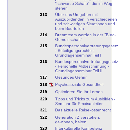
"schwarze Schafe", die im Weg
stehen
313
Über das Umgehen mit
Auszubildenden in verschiedenen
und schwierigen Situationen und
beim Beurteilen
314
Dreamteam werden in der "Büro-
Gemeinschaft"
315
Bundespersonalvertretungsgesetz
- Beteiligungsrechte -
Grundlagenseminar Teil I
316
Bundespersonalvertretungsgesetz
- Personelle Mitbestimmung -
Grundlagenseminar Teil II
317
Gesundes Gehirn
318
Psychosoziale Gesundheit
319
Optimieren Sie Ihr Lernen
320
Tipps und Tricks zum Ausbilden -
Seminar für Praxisanleiter
321
Das aktuelle Reisekostenrecht
322
Generation Z verstehen,
gewinnen, halten
323
Interkulturelle Kompetenz