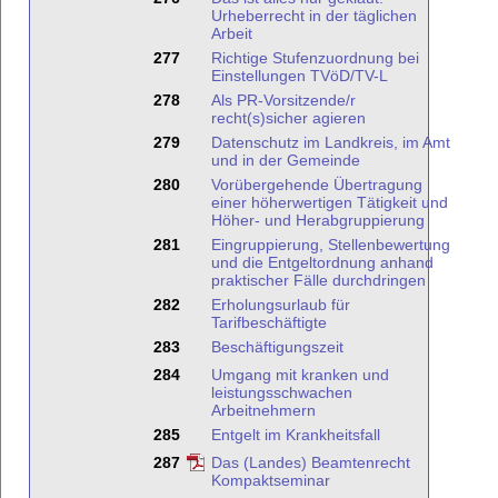
Urheberrecht in der täglichen
Arbeit
277
Richtige Stufenzuordnung bei
Einstellungen TVöD/TV-L
278
Als PR-Vorsitzende/r
recht(s)sicher agieren
279
Datenschutz im Landkreis, im Amt
und in der Gemeinde
280
Vorübergehende Übertragung
einer höherwertigen Tätigkeit und
Höher- und Herabgruppierung
281
Eingruppierung, Stellenbewertung
und die Entgeltordnung anhand
praktischer Fälle durchdringen
282
Erholungsurlaub für
Tarifbeschäftigte
283
Beschäftigungszeit
284
Umgang mit kranken und
leistungsschwachen
Arbeitnehmern
285
Entgelt im Krankheitsfall
287
Das (Landes) Beamtenrecht
Kompaktseminar