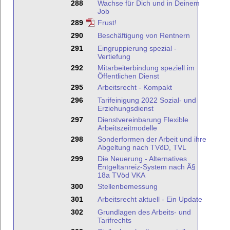
288
Wachse für Dich und in Deinem
Job
289
Frust!
290
Beschäftigung von Rentnern
291
Eingruppierung spezial -
Vertiefung
292
Mitarbeiterbindung speziell im
Öffentlichen Dienst
295
Arbeitsrecht - Kompakt
296
Tarifeinigung 2022 Sozial- und
Erziehungsdienst
297
Dienstvereinbarung Flexible
Arbeitszeitmodelle
298
Sonderformen der Arbeit und ihre
Abgeltung nach TVöD, TVL
299
Die Neuerung - Alternatives
Entgeltanreiz-System nach Â§
18a TVöd VKA
300
Stellenbemessung
301
Arbeitsrecht aktuell - Ein Update
302
Grundlagen des Arbeits- und
Tarifrechts