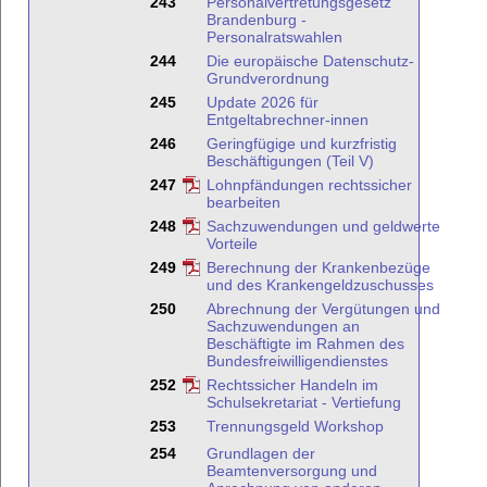
243
Personalvertretungsgesetz
Brandenburg -
Personalratswahlen
244
Die europäische Datenschutz-
Grundverordnung
245
Update 2026 für
Entgeltabrechner-innen
246
Geringfügige und kurzfristig
Beschäftigungen (Teil V)
247
Lohnpfändungen rechtssicher
bearbeiten
248
Sachzuwendungen und geldwerte
Vorteile
249
Berechnung der Krankenbezüge
und des Krankengeldzuschusses
250
Abrechnung der Vergütungen und
Sachzuwendungen an
Beschäftigte im Rahmen des
Bundesfreiwilligendienstes
252
Rechtssicher Handeln im
Schulsekretariat - Vertiefung
253
Trennungsgeld Workshop
254
Grundlagen der
Beamtenversorgung und