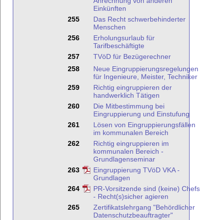
Anrechnung von anderen
Einkünften
255
Das Recht schwerbehinderter
Menschen
256
Erholungsurlaub für
Tarifbeschäftigte
257
TVöD für Bezügerechner
258
Neue Eingruppierungsregelungen
für Ingenieure, Meister, Techniker
259
Richtig eingruppieren der
handwerklich Tätigen
260
Die Mitbestimmung bei
Eingruppierung und Einstufung
261
Lösen von Eingruppierungsfällen
im kommunalen Bereich
262
Richtig eingruppieren im
kommunalen Bereich -
Grundlagenseminar
263
Eingruppierung TVöD VKA -
Grundlagen
264
PR-Vorsitzende sind (keine) Chefs
- Recht(s)sicher agieren
265
Zertifikatslehrgang "Behördlicher
Datenschutzbeauftragter"