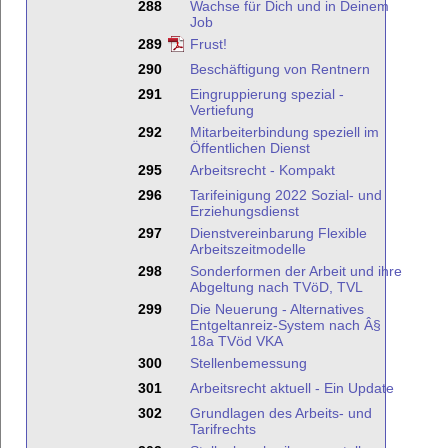
288
Wachse für Dich und in Deinem
Job
289
Frust!
290
Beschäftigung von Rentnern
291
Eingruppierung spezial -
Vertiefung
292
Mitarbeiterbindung speziell im
Öffentlichen Dienst
295
Arbeitsrecht - Kompakt
296
Tarifeinigung 2022 Sozial- und
Erziehungsdienst
297
Dienstvereinbarung Flexible
Arbeitszeitmodelle
298
Sonderformen der Arbeit und ihre
Abgeltung nach TVöD, TVL
299
Die Neuerung - Alternatives
Entgeltanreiz-System nach Â§
18a TVöd VKA
300
Stellenbemessung
301
Arbeitsrecht aktuell - Ein Update
302
Grundlagen des Arbeits- und
Tarifrechts