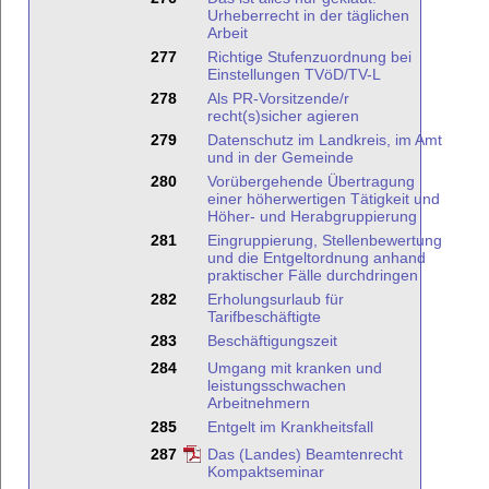
Urheberrecht in der täglichen
Arbeit
277
Richtige Stufenzuordnung bei
Einstellungen TVöD/TV-L
278
Als PR-Vorsitzende/r
recht(s)sicher agieren
279
Datenschutz im Landkreis, im Amt
und in der Gemeinde
280
Vorübergehende Übertragung
einer höherwertigen Tätigkeit und
Höher- und Herabgruppierung
281
Eingruppierung, Stellenbewertung
und die Entgeltordnung anhand
praktischer Fälle durchdringen
282
Erholungsurlaub für
Tarifbeschäftigte
283
Beschäftigungszeit
284
Umgang mit kranken und
leistungsschwachen
Arbeitnehmern
285
Entgelt im Krankheitsfall
287
Das (Landes) Beamtenrecht
Kompaktseminar