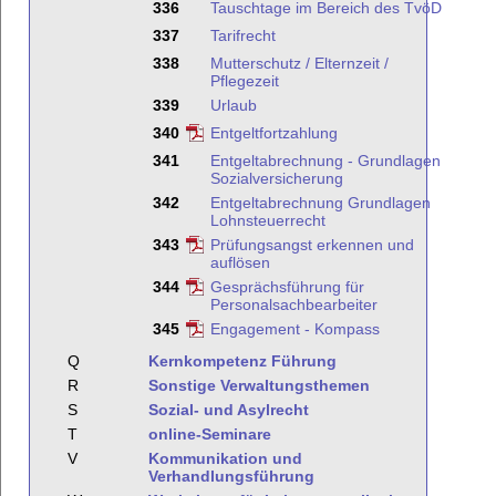
336
Tauschtage im Bereich des TvöD
337
Tarifrecht
338
Mutterschutz / Elternzeit /
Pflegezeit
339
Urlaub
340
Entgeltfortzahlung
341
Entgeltabrechnung - Grundlagen
Sozialversicherung
342
Entgeltabrechnung Grundlagen
Lohnsteuerrecht
343
Prüfungsangst erkennen und
auflösen
344
Gesprächsführung für
Personalsachbearbeiter
345
Engagement - Kompass
Q
Kernkompetenz Führung
R
Sonstige Verwaltungsthemen
S
Sozial- und Asylrecht
T
online-Seminare
V
Kommunikation und
Verhandlungsführung