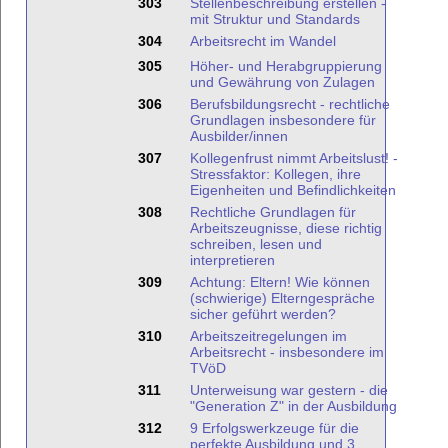
303
Stellenbeschreibung erstellen -
mit Struktur und Standards
304
Arbeitsrecht im Wandel
305
Höher- und Herabgruppierung
und Gewährung von Zulagen
306
Berufsbildungsrecht - rechtliche
Grundlagen insbesondere für
Ausbilder/innen
307
Kollegenfrust nimmt Arbeitslust! -
Stressfaktor: Kollegen, ihre
Eigenheiten und Befindlichkeiten
308
Rechtliche Grundlagen für
Arbeitszeugnisse, diese richtig
schreiben, lesen und
interpretieren
309
Achtung: Eltern! Wie können
(schwierige) Elterngespräche
sicher geführt werden?
310
Arbeitszeitregelungen im
Arbeitsrecht - insbesondere im
TVöD
311
Unterweisung war gestern - die
"Generation Z" in der Ausbildung
312
9 Erfolgswerkzeuge für die
perfekte Ausbildung und 3