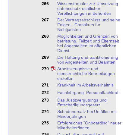
266
Wissenstransfer zur Umsetzung
datenschutzrechtlicher
Verpflichtungen in Behörden
267
Der Vertragsabschluss und seine
Folgen - Crashkurs für
Nichtjuristen
268
Möglichkeiten und Grenzen von
befristung, Teilzeit und Elternzeit
bei Angestellten im öffentlichen
Dienst
269
Die Haftung und Sanktionierung
von Angestellten und Beamten
270
Arbeitszeugnisse und
dienstrechtliche Beurteilungen
erstellen
271
Krankheit im Arbeitsverhältnis
272
Fachlehrgang: Personalfachkraft
273
Das Justizvergütungs und
Entschädigungsgesetz
274
Schadenersatz bei Unfällen mit
Minderjährigen
275
Erfolgreiches "Onboarding" neuer
Mitarbeiter/innen
276
Das ist alles nur geklaut!