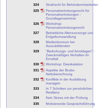
324
Strafrecht für Behördenmitarbeiter
325
Personalvertretungsrecht für
Personalvertretungen -
Grundlagenseminar
326
Workshop:
Personalvertretungsrecht
327
Betriebliche Altersvorsorge und
Entgeltumwandlung
328
Medienkonsum bei
Auszubildenden
329
"Bedrohungs- und Amoklagen" -
Zweckmäßiges Verhalten im
Ernstfall
330
Workshop: Deeskalation
331
Aspekte der Brutto-
Nettoberechnung
332
Konflikte in der Ausbildung
managen
333
In 7 Schritten zur persönlichen
Resilienz
334
Kein Stress mit der Prüfung
335
Motivierende Gesprächsführung