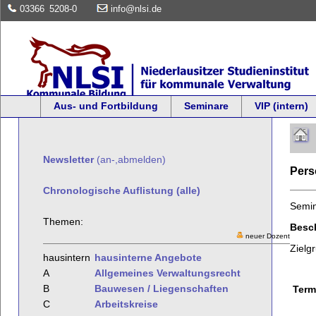
03366
5208-0
info@nlsi.de
Aus- und Fortbildung
Seminare
VIP (intern)
Newsletter
(an-,abmelden)
Per
Chronologische Auflistung (alle)
Semi
Themen:
Besch
neuer Dozent
Zielg
hausintern
hausinterne Angebote
A
Allgemeines Verwaltungsrecht
B
Bauwesen / Liegenschaften
Term
C
Arbeitskreise