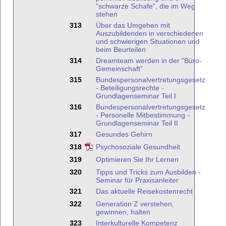
"schwarze Schafe", die im Weg
stehen
313
Über das Umgehen mit
Auszubildenden in verschiedenen
und schwierigen Situationen und
beim Beurteilen
314
Dreamteam werden in der "Büro-
Gemeinschaft"
315
Bundespersonalvertretungsgesetz
- Beteiligungsrechte -
Grundlagenseminar Teil I
316
Bundespersonalvertretungsgesetz
- Personelle Mitbestimmung -
Grundlagenseminar Teil II
317
Gesundes Gehirn
318
Psychosoziale Gesundheit
319
Optimieren Sie Ihr Lernen
320
Tipps und Tricks zum Ausbilden -
Seminar für Praxisanleiter
321
Das aktuelle Reisekostenrecht
322
Generation Z verstehen,
gewinnen, halten
323
Interkulturelle Kompetenz