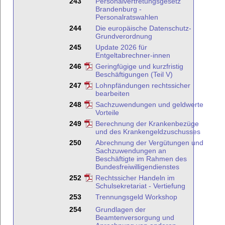
243
Personalvertretungsgesetz
Brandenburg -
Personalratswahlen
244
Die europäische Datenschutz-
Grundverordnung
245
Update 2026 für
Entgeltabrechner-innen
246
Geringfügige und kurzfristig
Beschäftigungen (Teil V)
247
Lohnpfändungen rechtssicher
bearbeiten
248
Sachzuwendungen und geldwerte
Vorteile
249
Berechnung der Krankenbezüge
und des Krankengeldzuschusses
250
Abrechnung der Vergütungen und
Sachzuwendungen an
Beschäftigte im Rahmen des
Bundesfreiwilligendienstes
252
Rechtssicher Handeln im
Schulsekretariat - Vertiefung
253
Trennungsgeld Workshop
254
Grundlagen der
Beamtenversorgung und