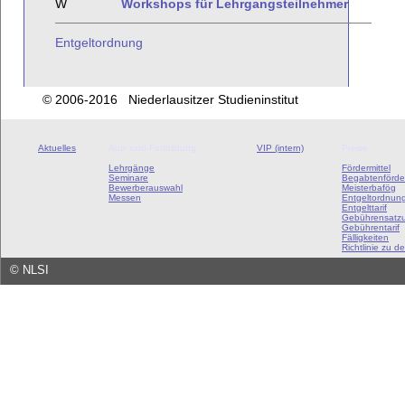
W
Workshops für Lehrgangsteilnehmer
Entgeltordnung
© 2006-2016 Niederlausitzer Studieninstitut
Aktuelles
Aus- und Fortbildung
VIP (intern)
Preise
Lehrgänge
Fördermittel
Seminare
Begabtenförde
Bewerberauswahl
Meisterbafög
Messen
Entgeltordnun
Entgelttarif
Gebührensatz
Gebührentarif
Fälligkeiten
Richtlinie zu de
©
NLSI