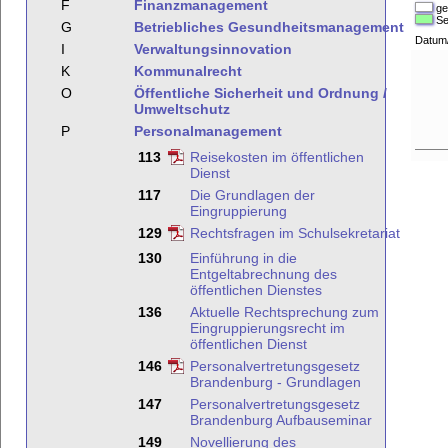
F
Finanzmanagement
ge
Se
G
Betriebliches Gesundheitsmanagement
Datum
I
Verwaltungsinnovation
K
Kommunalrecht
O
Öffentliche Sicherheit und Ordnung /
Umweltschutz
P
Personalmanagement
113
Reisekosten im öffentlichen
Dienst
117
Die Grundlagen der
Eingruppierung
129
Rechtsfragen im Schulsekretariat
130
Einführung in die
Entgeltabrechnung des
öffentlichen Dienstes
136
Aktuelle Rechtsprechung zum
Eingruppierungsrecht im
öffentlichen Dienst
146
Personalvertretungsgesetz
Brandenburg - Grundlagen
147
Personalvertretungsgesetz
Brandenburg Aufbauseminar
149
Novellierung des