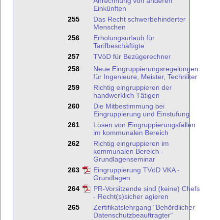
Anrechnung von anderen
Einkünften
255
Das Recht schwerbehinderter
Menschen
256
Erholungsurlaub für
Tarifbeschäftigte
257
TVöD für Bezügerechner
258
Neue Eingruppierungsregelungen
für Ingenieure, Meister, Techniker
259
Richtig eingruppieren der
handwerklich Tätigen
260
Die Mitbestimmung bei
Eingruppierung und Einstufung
261
Lösen von Eingruppierungsfällen
im kommunalen Bereich
262
Richtig eingruppieren im
kommunalen Bereich -
Grundlagenseminar
263
Eingruppierung TVöD VKA -
Grundlagen
264
PR-Vorsitzende sind (keine) Chefs
- Recht(s)sicher agieren
265
Zertifikatslehrgang "Behördlicher
Datenschutzbeauftragter"