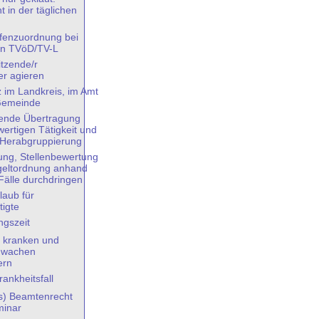
 in der täglichen
ufenzuordnung bei
en TVöD/TV-L
itzende/r
er agieren
 im Landkreis, im Amt
 Gemeinde
ende Übertragung
wertigen Tätigkeit und
 Herabgruppierung
ung, Stellenbewertung
geltordnung anhand
 Fälle durchdringen
laub für
tigte
ngszeit
 kranken und
chwachen
ern
rankheitsfall
s) Beamtenrecht
inar