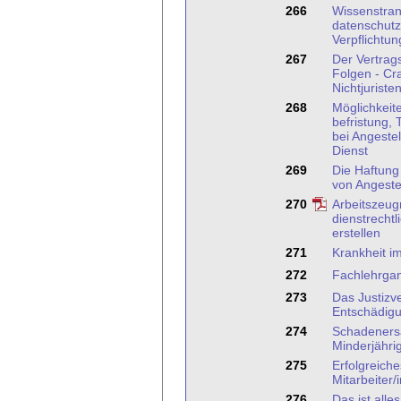
266
Wissenstran
datenschutz
Verpflichtu
267
Der Vertrag
Folgen - Cr
Nichtjuriste
268
Möglichkeit
befristung, T
bei Angestel
Dienst
269
Die Haftung
von Angeste
270
Arbeitszeug
dienstrechtl
erstellen
271
Krankheit im
272
Fachlehrgan
273
Das Justizv
Entschädig
274
Schadenersa
Minderjähri
275
Erfolgreich
Mitarbeiter/
276
Das ist alle