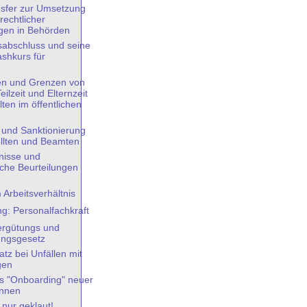
sfer zur Umsetzung
rechtlicher
ngen in Behörden
sabschluss und seine
ashkurs für
n
en und Grenzen von
eilzeit und Elternzeit
lten im öffentlichen
 und Sanktionierung
llten und Beamten
nisse und
iche Beurteilungen
 Arbeitsverhältnis
g: Personalfachkraft
ergütungs und
ungsgesetz
tz bei Unfällen mit
gen
es "Onboarding" neuer
innen
s nur geklaut!