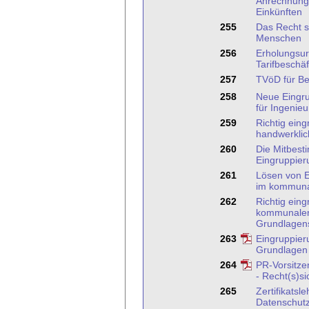
Anrechnung
Einkünften
255
Das Recht s
Menschen
256
Erholungsur
Tarifbeschäf
257
TVöD für B
258
Neue Eingr
für Ingenieu
259
Richtig eing
handwerklic
260
Die Mitbest
Eingruppier
261
Lösen von E
im kommuna
262
Richtig eing
kommunalen
Grundlagen
263
Eingruppie
Grundlagen
264
PR-Vorsitze
- Recht(s)si
265
Zertifikatsl
Datenschutz