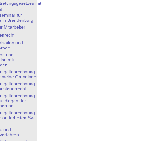
tretungsgesetzes mit
g
eminar für
e in Brandenburg
r Mitarbeiter
enrecht
nisation und
rbeit
von und
ion mit
nden
Entgeltabrechnung
llgemeine Grundlagen
Entgeltabrechnung
Lohnsteuerrecht
Entgeltabrechnung
 Grundlagen der
cherung
Entgeltabrechnung
Besonderheiten SV-
- und
sverfahren