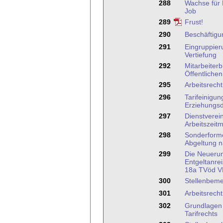
288
Wachse für 
Job
289
Frust!
290
Beschäftigu
291
Eingruppieru
Vertiefung
292
Mitarbeiterb
Öffentlichen
295
Arbeitsrech
296
Tarifeinigun
Erziehungsd
297
Dienstverei
Arbeitszeit
298
Sonderforme
Abgeltung 
299
Die Neuerun
Entgeltanre
18a TVöd 
300
Stellenbem
301
Arbeitsrecht
302
Grundlagen 
Tarifrechts