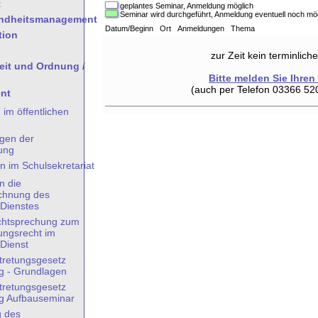
t
geplantes Seminar, Anmeldung möglich
Seminar wird durchgeführt, Anmeldung eventuell noch mö
undheitsmanagement
Datum/Beginn Ort Anmeldungen Thema
tion
zur Zeit kein terminlic
heit und Ordnung /
Bitte melden Sie Ihren
(auch per Telefon 03366 52
nt
 im öffentlichen
gen der
ung
n im Schulsekretariat
n die
chnung des
 Dienstes
chtsprechung zum
ungsrecht im
 Dienst
tretungsgesetz
g - Grundlagen
tretungsgesetz
g Aufbauseminar
g des