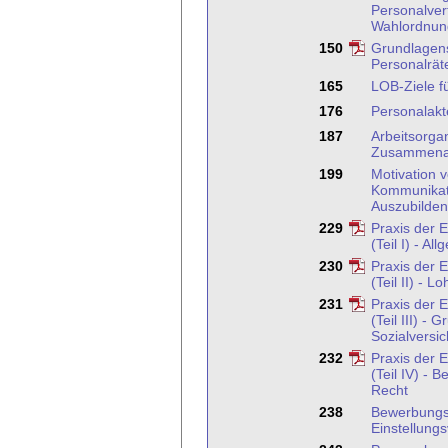
Personalver
Wahlordnun
150
Grundlagens
Personalrät
165
LOB-Ziele fü
176
Personalakt
187
Arbeitsorga
Zusammena
199
Motivation 
Kommunikat
Auszubilde
229
Praxis der 
(Teil I) - A
230
Praxis der 
(Teil II) - 
231
Praxis der 
(Teil III) -
Sozialversi
232
Praxis der 
(Teil IV) - 
Recht
238
Bewerbungs
Einstellung