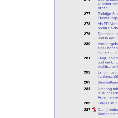
Urheberrecht
Arbeit
277
Richtige St
Einstellung
278
Als PR-Vors
recht(s)sich
279
Datenschutz
und in der
280
Vorübergeh
einer höher
Höher- und
281
Eingruppier
und die Ent
praktischer
282
Erholungsur
Tarifbeschäf
283
Beschäftigu
284
Umgang mit
leistungss
Arbeitnehm
285
Entgelt im K
287
Das (Lande
Kompaktsem