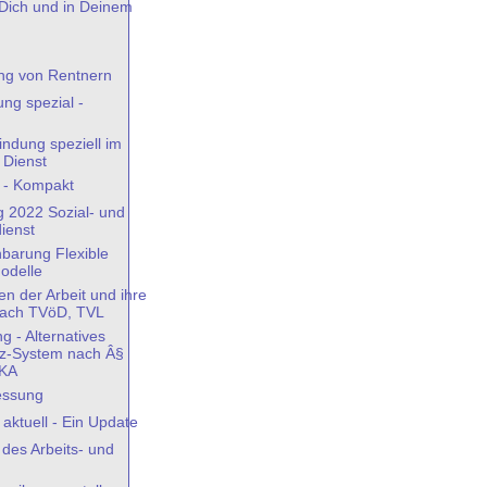
Dich und in Deinem
ng von Rentnern
ng spezial -
indung speziell im
 Dienst
t - Kompakt
g 2022 Sozial- und
ienst
nbarung Flexible
modelle
n der Arbeit und ihre
nach TVöD, TVL
g - Alternatives
iz-System nach Â§
VKA
essung
 aktuell - Ein Update
des Arbeits- und