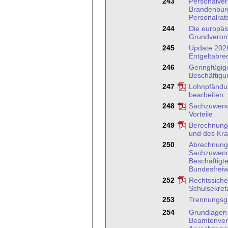
243
Personalver
Brandenbur
Personalrat
244
Die europäi
Grundveror
245
Update 2026
Entgeltabre
246
Geringfügige
Beschäftigun
247
Lohnpfändun
bearbeiten
248
Sachzuwend
Vorteile
249
Berechnung
und des Kr
250
Abrechnung
Sachzuwen
Beschäftigt
Bundesfreiw
252
Rechtssiche
Schulsekreta
253
Trennungsg
254
Grundlagen
Beamtenver