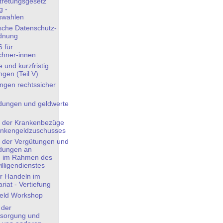
tretungsgesetz
g -
swahlen
sche Datenschutz-
dnung
 für
chner-innen
 und kurzfristig
gen (Teil V)
gen rechtssicher
ungen und geldwerte
 der Krankenbezüge
ankengeldzuschusses
 der Vergütungen und
dungen an
e im Rahmen des
illigendienstes
r Handeln im
riat - Vertiefung
eld Workshop
 der
sorgung und