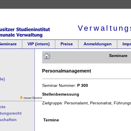
Verwaltung
Seminare
VIP (intern)
Preise
Anmeldungen
Imp
Seminare
Personalmanagement
le)
Seminar Nummer:
P 300
Stellenbemessung
neuer Dozent
Zielgruppe: Personalamt, Personalrat, Führungsk
ote
ltungsrecht
schaften
Termine