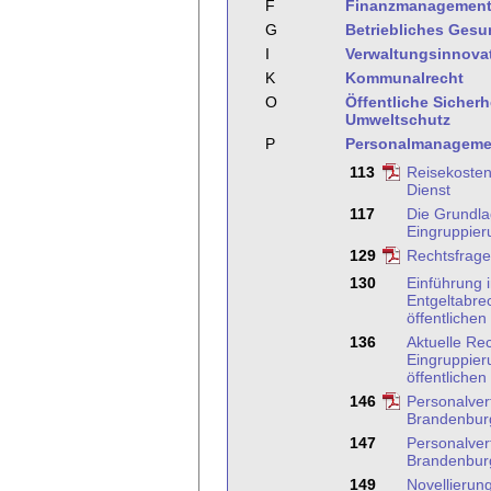
F
Finanzmanagemen
G
Betriebliches Ges
I
Verwaltungsinnova
K
Kommunalrecht
O
Öffentliche Sicher
Umweltschutz
P
Personalmanageme
113
Reisekosten
Dienst
117
Die Grundla
Eingruppier
129
Rechtsfrage
130
Einführung i
Entgeltabre
öffentlichen
136
Aktuelle Re
Eingruppier
öffentlichen
146
Personalver
Brandenbur
147
Personalver
Brandenbur
149
Novellierun