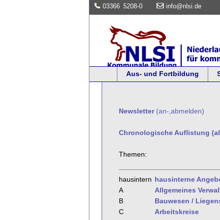
03366
5208-0
info@nlsi.de
Aus- und Fortbildung
Newsletter
(an-,abmelden)
Chronologische Auflistung (al
Themen:
hausintern
hausinterne Angeb
A
Allgemeines Verwa
B
Bauwesen / Liegen
C
Arbeitskreise