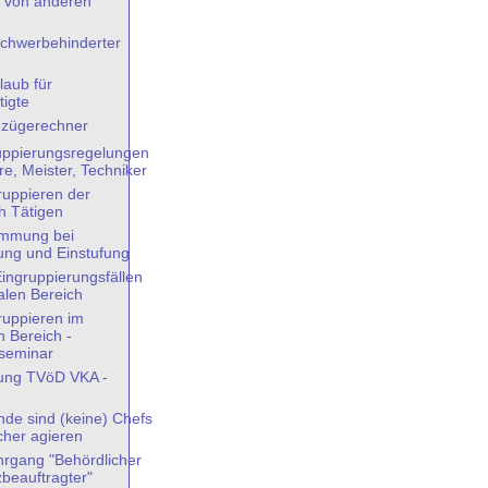
 von anderen
chwerbehinderter
laub für
tigte
ezügerechner
uppierungsregelungen
re, Meister, Techniker
ruppieren der
h Tätigen
immung bei
ung und Einstufung
ingruppierungsfällen
len Bereich
ruppieren im
 Bereich -
seminar
rung TVöD VKA -
nde sind (keine) Chefs
cher agieren
ehrgang "Behördlicher
beauftragter"