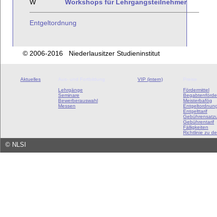
W
Workshops für Lehrgangsteilnehmer
Entgeltordnung
© 2006-2016 Niederlausitzer Studieninstitut
Aktuelles
Aus- und Fortbildung
VIP (intern)
Preise
Lehrgänge
Fördermittel
Seminare
Begabtenförde
Bewerberauswahl
Meisterbafög
Messen
Entgeltordnun
Entgelttarif
Gebührensatz
Gebührentarif
Fälligkeiten
Richtlinie zu de
©
NLSI