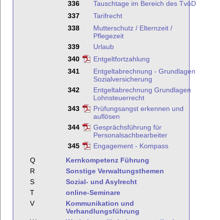
336
Tauschtage im Bereich des TvöD
337
Tarifrecht
338
Mutterschutz / Elternzeit /
Pflegezeit
339
Urlaub
340
Entgeltfortzahlung
341
Entgeltabrechnung - Grundlagen
Sozialversicherung
342
Entgeltabrechnung Grundlagen
Lohnsteuerrecht
343
Prüfungsangst erkennen und
auflösen
344
Gesprächsführung für
Personalsachbearbeiter
345
Engagement - Kompass
Q
Kernkompetenz Führung
R
Sonstige Verwaltungsthemen
S
Sozial- und Asylrecht
T
online-Seminare
V
Kommunikation und
Verhandlungsführung