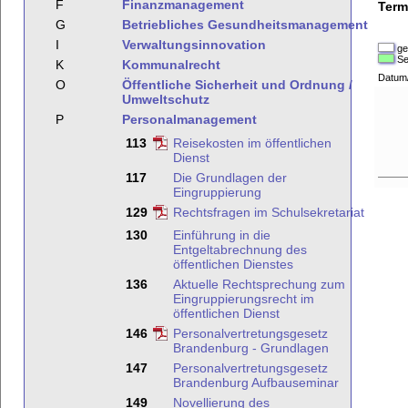
F
Finanzmanagement
Term
G
Betriebliches Gesundheitsmanagement
I
Verwaltungsinnovation
ge
Se
K
Kommunalrecht
Datum
O
Öffentliche Sicherheit und Ordnung /
Umweltschutz
P
Personalmanagement
113
Reisekosten im öffentlichen
Dienst
117
Die Grundlagen der
Eingruppierung
129
Rechtsfragen im Schulsekretariat
130
Einführung in die
Entgeltabrechnung des
öffentlichen Dienstes
136
Aktuelle Rechtsprechung zum
Eingruppierungsrecht im
öffentlichen Dienst
146
Personalvertretungsgesetz
Brandenburg - Grundlagen
147
Personalvertretungsgesetz
Brandenburg Aufbauseminar
149
Novellierung des