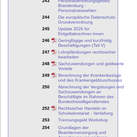
243
Personalvertretungsgesetz
Brandenburg -
Personalratswahlen
244
Die europäische Datenschutz-
Grundverordnung
245
Update 2026 für
Entgeltabrechner-innen
246
Geringfügige und kurzfristig
Beschäftigungen (Teil V)
247
Lohnpfändungen rechtssicher
bearbeiten
248
Sachzuwendungen und geldwerte
Vorteile
249
Berechnung der Krankenbezüge
und des Krankengeldzuschusses
250
Abrechnung der Vergütungen und
Sachzuwendungen an
Beschäftigte im Rahmen des
Bundesfreiwilligendienstes
252
Rechtssicher Handeln im
Schulsekretariat - Vertiefung
253
Trennungsgeld Workshop
254
Grundlagen der
Beamtenversorgung und