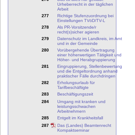
Urheberrecht in der täglichen
Arbeit
277
Richtige Stufenzuordnung bei
Einstellungen TVöD/TV-L
278
Als PR-Vorsitzende/r
recht(s)sicher agieren
279
Datenschutz im Landkreis, im Amt
und in der Gemeinde
280
Vorübergehende Übertragung
einer höherwertigen Tätigkeit und
Höher- und Herabgruppierung
281
Eingruppierung, Stellenbewertung
und die Entgeltordnung anhand
praktischer Fälle durchdringen
282
Erholungsurlaub für
Tarifbeschäftigte
283
Beschäftigungszeit
284
Umgang mit kranken und
leistungsschwachen
Arbeitnehmern
285
Entgelt im Krankheitsfall
287
Das (Landes) Beamtenrecht
Kompaktseminar