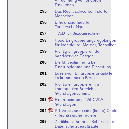
Anrechnung von anderen
Einkünften
255
Das Recht schwerbehinderter
Menschen
256
Erholungsurlaub für
Tarifbeschäftigte
257
TVöD für Bezügerechner
258
Neue Eingruppierungsregelungen
für Ingenieure, Meister, Techniker
259
Richtig eingruppieren der
handwerklich Tätigen
260
Die Mitbestimmung bei
Eingruppierung und Einstufung
261
Lösen von Eingruppierungsfällen
im kommunalen Bereich
262
Richtig eingruppieren im
kommunalen Bereich -
Grundlagenseminar
263
Eingruppierung TVöD VKA -
Grundlagen
264
PR-Vorsitzende sind (keine) Chefs
- Recht(s)sicher agieren
265
Zertifikatslehrgang "Behördlicher
Datenschutzbeauftragter"