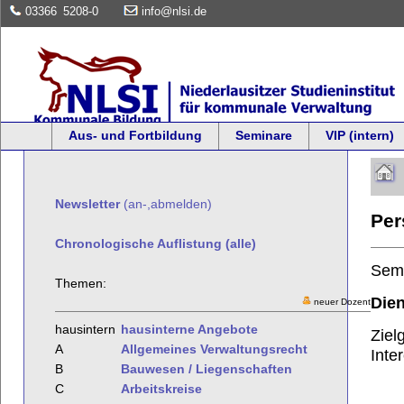
03366
5208-0
info@nlsi.de
Aus- und Fortbildung
Seminare
VIP (intern)
Newsletter
(an-,abmelden)
Per
Chronologische Auflistung (alle)
Sem
Themen:
Dien
neuer Dozent
hausintern
hausinterne Angebote
Ziel
A
Allgemeines Verwaltungsrecht
Inte
B
Bauwesen / Liegenschaften
C
Arbeitskreise