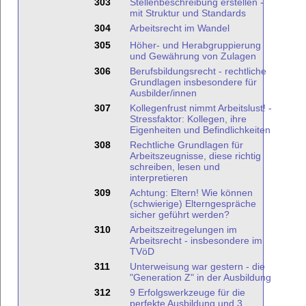
303
Stellenbeschreibung erstellen -
mit Struktur und Standards
304
Arbeitsrecht im Wandel
305
Höher- und Herabgruppierung
und Gewährung von Zulagen
306
Berufsbildungsrecht - rechtliche
Grundlagen insbesondere für
Ausbilder/innen
307
Kollegenfrust nimmt Arbeitslust! -
Stressfaktor: Kollegen, ihre
Eigenheiten und Befindlichkeiten
308
Rechtliche Grundlagen für
Arbeitszeugnisse, diese richtig
schreiben, lesen und
interpretieren
309
Achtung: Eltern! Wie können
(schwierige) Elterngespräche
sicher geführt werden?
310
Arbeitszeitregelungen im
Arbeitsrecht - insbesondere im
TVöD
311
Unterweisung war gestern - die
"Generation Z" in der Ausbildung
312
9 Erfolgswerkzeuge für die
perfekte Ausbildung und 3