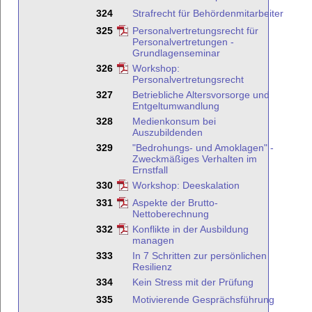
324
Strafrecht für Behördenmitarbeiter
325
Personalvertretungsrecht für
Personalvertretungen -
Grundlagenseminar
326
Workshop:
Personalvertretungsrecht
327
Betriebliche Altersvorsorge und
Entgeltumwandlung
328
Medienkonsum bei
Auszubildenden
329
"Bedrohungs- und Amoklagen" -
Zweckmäßiges Verhalten im
Ernstfall
330
Workshop: Deeskalation
331
Aspekte der Brutto-
Nettoberechnung
332
Konflikte in der Ausbildung
managen
333
In 7 Schritten zur persönlichen
Resilienz
334
Kein Stress mit der Prüfung
335
Motivierende Gesprächsführung