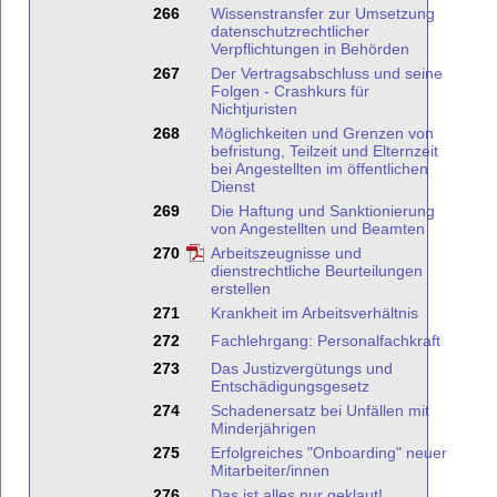
266
Wissenstransfer zur Umsetzung
datenschutzrechtlicher
Verpflichtungen in Behörden
267
Der Vertragsabschluss und seine
Folgen - Crashkurs für
Nichtjuristen
268
Möglichkeiten und Grenzen von
befristung, Teilzeit und Elternzeit
bei Angestellten im öffentlichen
Dienst
269
Die Haftung und Sanktionierung
von Angestellten und Beamten
270
Arbeitszeugnisse und
dienstrechtliche Beurteilungen
erstellen
271
Krankheit im Arbeitsverhältnis
272
Fachlehrgang: Personalfachkraft
273
Das Justizvergütungs und
Entschädigungsgesetz
274
Schadenersatz bei Unfällen mit
Minderjährigen
275
Erfolgreiches "Onboarding" neuer
Mitarbeiter/innen
276
Das ist alles nur geklaut!