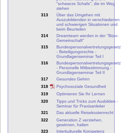
"schwarze Schafe", die im Weg
stehen
313
Über das Umgehen mit
Auszubildenden in verschiedenen
und schwierigen Situationen und
beim Beurteilen
314
Dreamteam werden in der "Büro-
Gemeinschaft"
315
Bundespersonalvertretungsgesetz
- Beteiligungsrechte -
Grundlagenseminar Teil I
316
Bundespersonalvertretungsgesetz
- Personelle Mitbestimmung -
Grundlagenseminar Teil II
317
Gesundes Gehirn
318
Psychosoziale Gesundheit
319
Optimieren Sie Ihr Lernen
320
Tipps und Tricks zum Ausbilden -
Seminar für Praxisanleiter
321
Das aktuelle Reisekostenrecht
322
Generation Z verstehen,
gewinnen, halten
323
Interkulturelle Kompetenz