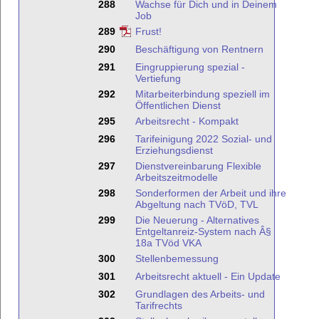
288
Wachse für Dich und in Deinem
Job
289
Frust!
290
Beschäftigung von Rentnern
291
Eingruppierung spezial -
Vertiefung
292
Mitarbeiterbindung speziell im
Öffentlichen Dienst
295
Arbeitsrecht - Kompakt
296
Tarifeinigung 2022 Sozial- und
Erziehungsdienst
297
Dienstvereinbarung Flexible
Arbeitszeitmodelle
298
Sonderformen der Arbeit und ihre
Abgeltung nach TVöD, TVL
299
Die Neuerung - Alternatives
Entgeltanreiz-System nach Â§
18a TVöd VKA
300
Stellenbemessung
301
Arbeitsrecht aktuell - Ein Update
302
Grundlagen des Arbeits- und
Tarifrechts