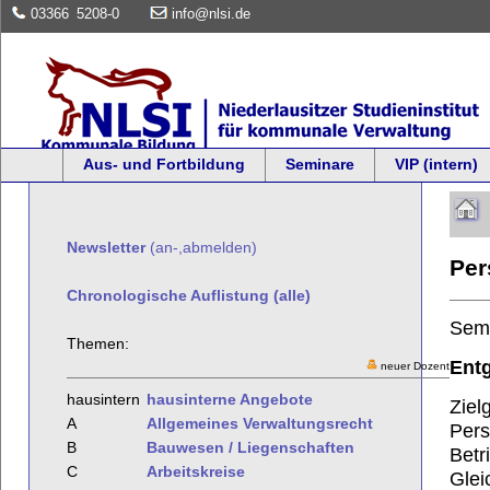
03366
5208-0
info@nlsi.de
Aus- und Fortbildung
Seminare
VIP (intern)
Newsletter
(an-,abmelden)
Per
Chronologische Auflistung (alle)
Sem
Themen:
Entg
neuer Dozent
hausintern
hausinterne Angebote
Ziel
A
Allgemeines Verwaltungsrecht
Pers
B
Bauwesen / Liegenschaften
Betr
C
Arbeitskreise
Glei