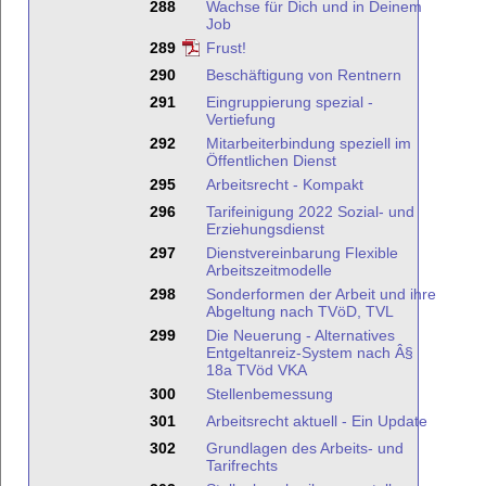
288
Wachse für Dich und in Deinem
Job
289
Frust!
290
Beschäftigung von Rentnern
291
Eingruppierung spezial -
Vertiefung
292
Mitarbeiterbindung speziell im
Öffentlichen Dienst
295
Arbeitsrecht - Kompakt
296
Tarifeinigung 2022 Sozial- und
Erziehungsdienst
297
Dienstvereinbarung Flexible
Arbeitszeitmodelle
298
Sonderformen der Arbeit und ihre
Abgeltung nach TVöD, TVL
299
Die Neuerung - Alternatives
Entgeltanreiz-System nach Â§
18a TVöd VKA
300
Stellenbemessung
301
Arbeitsrecht aktuell - Ein Update
302
Grundlagen des Arbeits- und
Tarifrechts