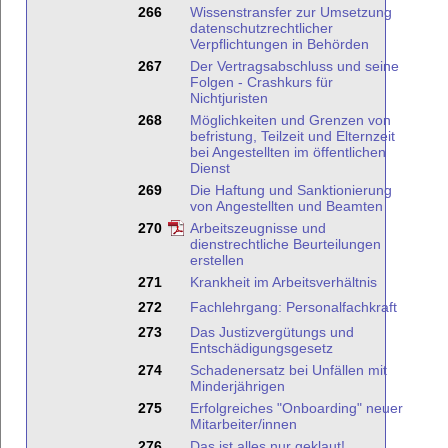
266
Wissenstransfer zur Umsetzung
datenschutzrechtlicher
Verpflichtungen in Behörden
267
Der Vertragsabschluss und seine
Folgen - Crashkurs für
Nichtjuristen
268
Möglichkeiten und Grenzen von
befristung, Teilzeit und Elternzeit
bei Angestellten im öffentlichen
Dienst
269
Die Haftung und Sanktionierung
von Angestellten und Beamten
270
Arbeitszeugnisse und
dienstrechtliche Beurteilungen
erstellen
271
Krankheit im Arbeitsverhältnis
272
Fachlehrgang: Personalfachkraft
273
Das Justizvergütungs und
Entschädigungsgesetz
274
Schadenersatz bei Unfällen mit
Minderjährigen
275
Erfolgreiches "Onboarding" neuer
Mitarbeiter/innen
276
Das ist alles nur geklaut!