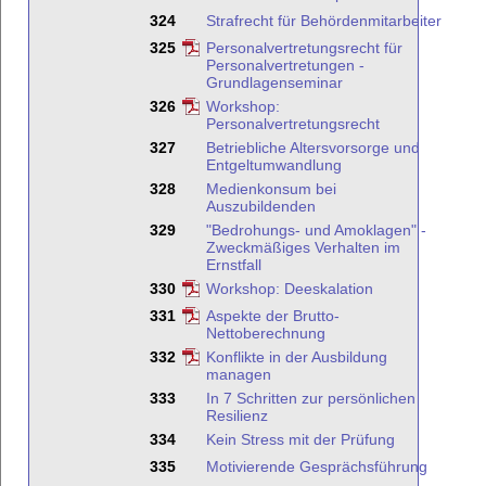
324
Strafrecht für Behördenmitarbeiter
325
Personalvertretungsrecht für
Personalvertretungen -
Grundlagenseminar
326
Workshop:
Personalvertretungsrecht
327
Betriebliche Altersvorsorge und
Entgeltumwandlung
328
Medienkonsum bei
Auszubildenden
329
"Bedrohungs- und Amoklagen" -
Zweckmäßiges Verhalten im
Ernstfall
330
Workshop: Deeskalation
331
Aspekte der Brutto-
Nettoberechnung
332
Konflikte in der Ausbildung
managen
333
In 7 Schritten zur persönlichen
Resilienz
334
Kein Stress mit der Prüfung
335
Motivierende Gesprächsführung