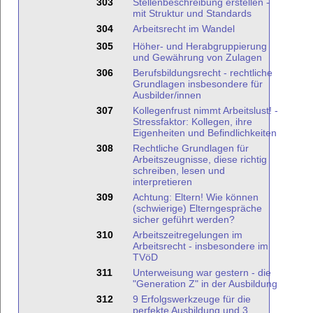
303
Stellenbeschreibung erstellen -
mit Struktur und Standards
304
Arbeitsrecht im Wandel
305
Höher- und Herabgruppierung
und Gewährung von Zulagen
306
Berufsbildungsrecht - rechtliche
Grundlagen insbesondere für
Ausbilder/innen
307
Kollegenfrust nimmt Arbeitslust! -
Stressfaktor: Kollegen, ihre
Eigenheiten und Befindlichkeiten
308
Rechtliche Grundlagen für
Arbeitszeugnisse, diese richtig
schreiben, lesen und
interpretieren
309
Achtung: Eltern! Wie können
(schwierige) Elterngespräche
sicher geführt werden?
310
Arbeitszeitregelungen im
Arbeitsrecht - insbesondere im
TVöD
311
Unterweisung war gestern - die
"Generation Z" in der Ausbildung
312
9 Erfolgswerkzeuge für die
perfekte Ausbildung und 3