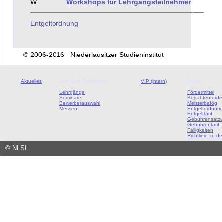
W
Workshops für Lehrgangsteilnehmer
Entgeltordnung
© 2006-2016 Niederlausitzer Studieninstitut
Aktuelles
Aus- und Fortbildung
VIP (intern)
Preise
Lehrgänge
Fördermittel
Seminare
Begabtenförde
Bewerberauswahl
Meisterbafög
Messen
Entgeltordnun
Entgelttarif
Gebührensatz
Gebührentarif
Fälligkeiten
Richtlinie zu de
©
NLSI