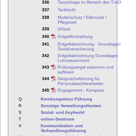
336
Tauschtage im Bereich des TvöD
337
Tarifrecht
338
Mutterschutz / Elternzeit /
Pflegezeit
339
Urlaub
340
Entgeltfortzahlung
341
Entgeltabrechnung - Grundlagen
Sozialversicherung
342
Entgeltabrechnung Grundlagen
Lohnsteuerrecht
343
Prüfungsangst erkennen und
auflösen
344
Gesprächsführung für
Personalsachbearbeiter
345
Engagement - Kompass
Q
Kernkompetenz Führung
R
Sonstige Verwaltungsthemen
S
Sozial- und Asylrecht
T
online-Seminare
V
Kommunikation und
Verhandlungsführung