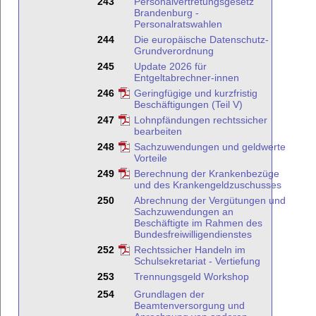
243
Personalvertretungsgesetz
Brandenburg -
Personalratswahlen
244
Die europäische Datenschutz-
Grundverordnung
245
Update 2026 für
Entgeltabrechner-innen
246
Geringfügige und kurzfristig
Beschäftigungen (Teil V)
247
Lohnpfändungen rechtssicher
bearbeiten
248
Sachzuwendungen und geldwerte
Vorteile
249
Berechnung der Krankenbezüge
und des Krankengeldzuschusses
250
Abrechnung der Vergütungen und
Sachzuwendungen an
Beschäftigte im Rahmen des
Bundesfreiwilligendienstes
252
Rechtssicher Handeln im
Schulsekretariat - Vertiefung
253
Trennungsgeld Workshop
254
Grundlagen der
Beamtenversorgung und