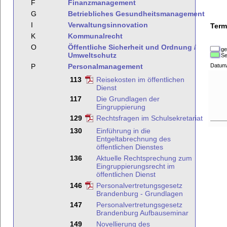
F
Finanzmanagement
G
Betriebliches Gesundheitsmanagement
I
Verwaltungsinnovation
Term
K
Kommunalrecht
O
Öffentliche Sicherheit und Ordnung /
ge
Umweltschutz
Se
P
Personalmanagement
Datum
113
Reisekosten im öffentlichen
Dienst
117
Die Grundlagen der
Eingruppierung
129
Rechtsfragen im Schulsekretariat
130
Einführung in die
Entgeltabrechnung des
öffentlichen Dienstes
136
Aktuelle Rechtsprechung zum
Eingruppierungsrecht im
öffentlichen Dienst
146
Personalvertretungsgesetz
Brandenburg - Grundlagen
147
Personalvertretungsgesetz
Brandenburg Aufbauseminar
149
Novellierung des