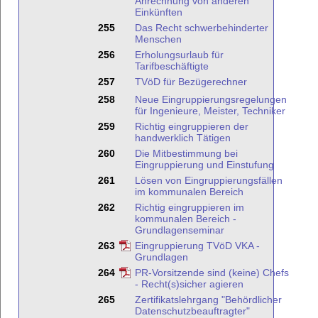
Anrechnung von anderen
Einkünften
255
Das Recht schwerbehinderter
Menschen
256
Erholungsurlaub für
Tarifbeschäftigte
257
TVöD für Bezügerechner
258
Neue Eingruppierungsregelungen
für Ingenieure, Meister, Techniker
259
Richtig eingruppieren der
handwerklich Tätigen
260
Die Mitbestimmung bei
Eingruppierung und Einstufung
261
Lösen von Eingruppierungsfällen
im kommunalen Bereich
262
Richtig eingruppieren im
kommunalen Bereich -
Grundlagenseminar
263
Eingruppierung TVöD VKA -
Grundlagen
264
PR-Vorsitzende sind (keine) Chefs
- Recht(s)sicher agieren
265
Zertifikatslehrgang "Behördlicher
Datenschutzbeauftragter"