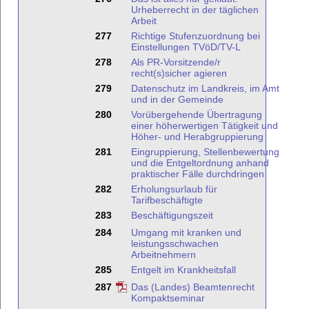
Urheberrecht in der täglichen
Arbeit
277
Richtige Stufenzuordnung bei
Einstellungen TVöD/TV-L
278
Als PR-Vorsitzende/r
recht(s)sicher agieren
279
Datenschutz im Landkreis, im Amt
und in der Gemeinde
280
Vorübergehende Übertragung
einer höherwertigen Tätigkeit und
Höher- und Herabgruppierung
281
Eingruppierung, Stellenbewertung
und die Entgeltordnung anhand
praktischer Fälle durchdringen
282
Erholungsurlaub für
Tarifbeschäftigte
283
Beschäftigungszeit
284
Umgang mit kranken und
leistungsschwachen
Arbeitnehmern
285
Entgelt im Krankheitsfall
287
Das (Landes) Beamtenrecht
Kompaktseminar