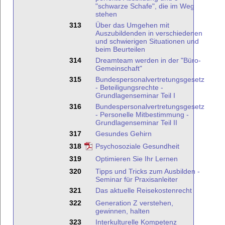
"schwarze Schafe", die im Weg
stehen
313
Über das Umgehen mit
Auszubildenden in verschiedenen
und schwierigen Situationen und
beim Beurteilen
314
Dreamteam werden in der "Büro-
Gemeinschaft"
315
Bundespersonalvertretungsgesetz
- Beteiligungsrechte -
Grundlagenseminar Teil I
316
Bundespersonalvertretungsgesetz
- Personelle Mitbestimmung -
Grundlagenseminar Teil II
317
Gesundes Gehirn
318
Psychosoziale Gesundheit
319
Optimieren Sie Ihr Lernen
320
Tipps und Tricks zum Ausbilden -
Seminar für Praxisanleiter
321
Das aktuelle Reisekostenrecht
322
Generation Z verstehen,
gewinnen, halten
323
Interkulturelle Kompetenz