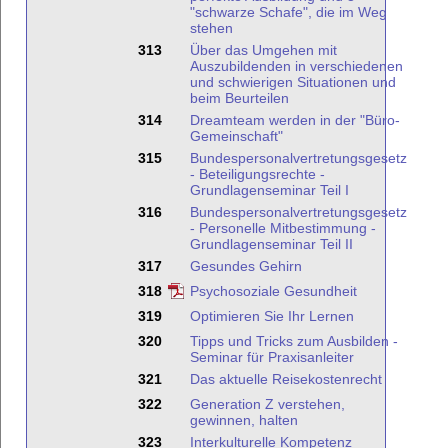
"schwarze Schafe", die im Weg
stehen
313
Über das Umgehen mit
Auszubildenden in verschiedenen
und schwierigen Situationen und
beim Beurteilen
314
Dreamteam werden in der "Büro-
Gemeinschaft"
315
Bundespersonalvertretungsgesetz
- Beteiligungsrechte -
Grundlagenseminar Teil I
316
Bundespersonalvertretungsgesetz
- Personelle Mitbestimmung -
Grundlagenseminar Teil II
317
Gesundes Gehirn
318
Psychosoziale Gesundheit
319
Optimieren Sie Ihr Lernen
320
Tipps und Tricks zum Ausbilden -
Seminar für Praxisanleiter
321
Das aktuelle Reisekostenrecht
322
Generation Z verstehen,
gewinnen, halten
323
Interkulturelle Kompetenz