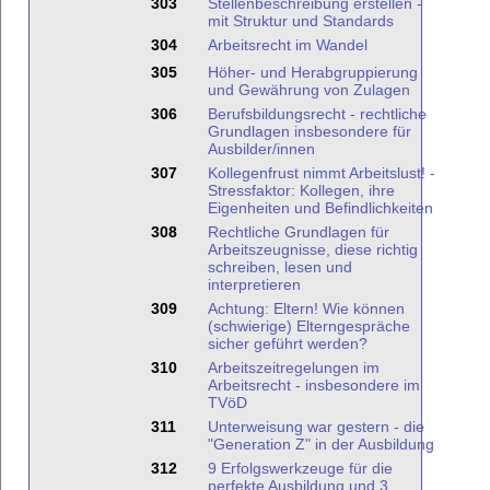
303
Stellenbeschreibung erstellen -
mit Struktur und Standards
304
Arbeitsrecht im Wandel
305
Höher- und Herabgruppierung
und Gewährung von Zulagen
306
Berufsbildungsrecht - rechtliche
Grundlagen insbesondere für
Ausbilder/innen
307
Kollegenfrust nimmt Arbeitslust! -
Stressfaktor: Kollegen, ihre
Eigenheiten und Befindlichkeiten
308
Rechtliche Grundlagen für
Arbeitszeugnisse, diese richtig
schreiben, lesen und
interpretieren
309
Achtung: Eltern! Wie können
(schwierige) Elterngespräche
sicher geführt werden?
310
Arbeitszeitregelungen im
Arbeitsrecht - insbesondere im
TVöD
311
Unterweisung war gestern - die
"Generation Z" in der Ausbildung
312
9 Erfolgswerkzeuge für die
perfekte Ausbildung und 3