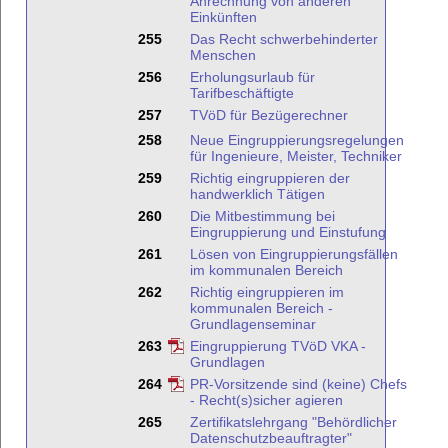
Anrechnung von anderen
Einkünften
255
Das Recht schwerbehinderter
Menschen
256
Erholungsurlaub für
Tarifbeschäftigte
257
TVöD für Bezügerechner
258
Neue Eingruppierungsregelungen
für Ingenieure, Meister, Techniker
259
Richtig eingruppieren der
handwerklich Tätigen
260
Die Mitbestimmung bei
Eingruppierung und Einstufung
261
Lösen von Eingruppierungsfällen
im kommunalen Bereich
262
Richtig eingruppieren im
kommunalen Bereich -
Grundlagenseminar
263
Eingruppierung TVöD VKA -
Grundlagen
264
PR-Vorsitzende sind (keine) Chefs
- Recht(s)sicher agieren
265
Zertifikatslehrgang "Behördlicher
Datenschutzbeauftragter"