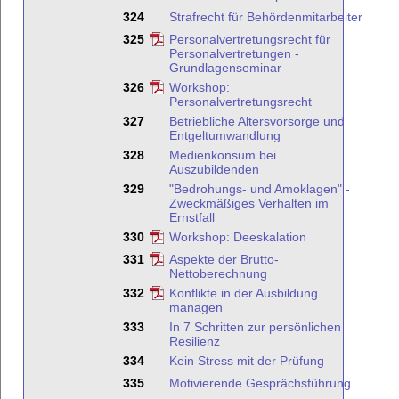
324
Strafrecht für Behördenmitarbeiter
325
Personalvertretungsrecht für
Personalvertretungen -
Grundlagenseminar
326
Workshop:
Personalvertretungsrecht
327
Betriebliche Altersvorsorge und
Entgeltumwandlung
328
Medienkonsum bei
Auszubildenden
329
"Bedrohungs- und Amoklagen" -
Zweckmäßiges Verhalten im
Ernstfall
330
Workshop: Deeskalation
331
Aspekte der Brutto-
Nettoberechnung
332
Konflikte in der Ausbildung
managen
333
In 7 Schritten zur persönlichen
Resilienz
334
Kein Stress mit der Prüfung
335
Motivierende Gesprächsführung