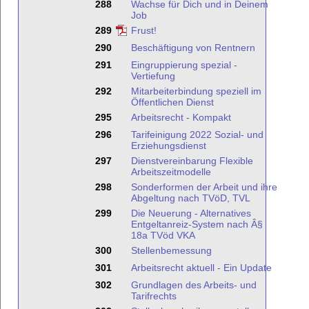
288
Wachse für Dich und in Deinem
Job
289
Frust!
290
Beschäftigung von Rentnern
291
Eingruppierung spezial -
Vertiefung
292
Mitarbeiterbindung speziell im
Öffentlichen Dienst
295
Arbeitsrecht - Kompakt
296
Tarifeinigung 2022 Sozial- und
Erziehungsdienst
297
Dienstvereinbarung Flexible
Arbeitszeitmodelle
298
Sonderformen der Arbeit und ihre
Abgeltung nach TVöD, TVL
299
Die Neuerung - Alternatives
Entgeltanreiz-System nach Â§
18a TVöd VKA
300
Stellenbemessung
301
Arbeitsrecht aktuell - Ein Update
302
Grundlagen des Arbeits- und
Tarifrechts