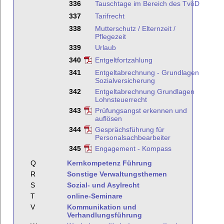
336
Tauschtage im Bereich des TvöD
337
Tarifrecht
338
Mutterschutz / Elternzeit /
Pflegezeit
339
Urlaub
340
Entgeltfortzahlung
341
Entgeltabrechnung - Grundlagen
Sozialversicherung
342
Entgeltabrechnung Grundlagen
Lohnsteuerrecht
343
Prüfungsangst erkennen und
auflösen
344
Gesprächsführung für
Personalsachbearbeiter
345
Engagement - Kompass
Q
Kernkompetenz Führung
R
Sonstige Verwaltungsthemen
S
Sozial- und Asylrecht
T
online-Seminare
V
Kommunikation und
Verhandlungsführung