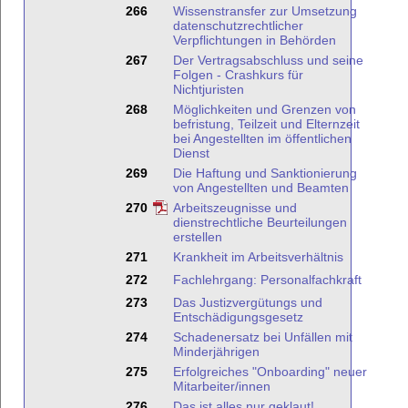
266
Wissenstransfer zur Umsetzung
datenschutzrechtlicher
Verpflichtungen in Behörden
267
Der Vertragsabschluss und seine
Folgen - Crashkurs für
Nichtjuristen
268
Möglichkeiten und Grenzen von
befristung, Teilzeit und Elternzeit
bei Angestellten im öffentlichen
Dienst
269
Die Haftung und Sanktionierung
von Angestellten und Beamten
270
Arbeitszeugnisse und
dienstrechtliche Beurteilungen
erstellen
271
Krankheit im Arbeitsverhältnis
272
Fachlehrgang: Personalfachkraft
273
Das Justizvergütungs und
Entschädigungsgesetz
274
Schadenersatz bei Unfällen mit
Minderjährigen
275
Erfolgreiches "Onboarding" neuer
Mitarbeiter/innen
276
Das ist alles nur geklaut!