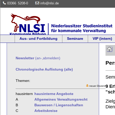
03366
5208-0
info@nlsi.de
Aus- und Fortbildung
Seminare
VIP (intern)
Newsletter
(an-,abmelden)
Per
Chronologische Auflistung (alle)
Sem
Themen:
9 Er
neuer Dozent
"sch
hausintern
hausinterne Angebote
A
Allgemeines Verwaltungsrecht
Ziel
B
Bauwesen / Liegenschaften
Dien
C
Arbeitskreise