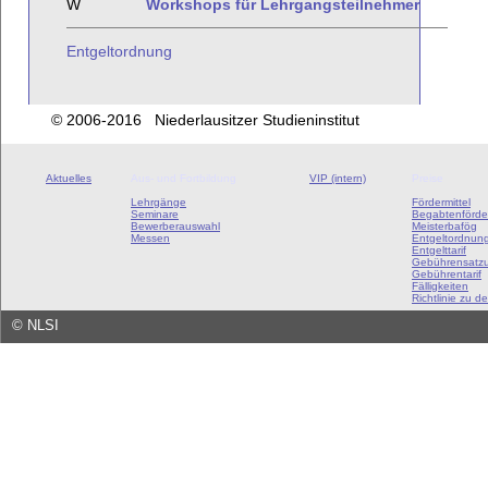
W
Workshops für Lehrgangsteilnehmer
Entgeltordnung
© 2006-2016 Niederlausitzer Studieninstitut
Aktuelles
Aus- und Fortbildung
VIP (intern)
Preise
Lehrgänge
Fördermittel
Seminare
Begabtenförde
Bewerberauswahl
Meisterbafög
Messen
Entgeltordnun
Entgelttarif
Gebührensatz
Gebührentarif
Fälligkeiten
Richtlinie zu de
©
NLSI