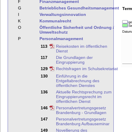
F
Finanzmanagement
G
Betriebliches Gesundheitsmanagement
Term
I
Verwaltungsinnovation
K
Kommunalrecht
ge
Se
O
Öffentliche Sicherheit und Ordnung /
Umweltschutz
Datum
P
Personalmanagement
113
Reisekosten im öffentlichen
Dienst
117
Die Grundlagen der
Eingruppierung
129
Rechtsfragen im Schulsekretariat
130
Einführung in die
Entgeltabrechnung des
öffentlichen Dienstes
136
Aktuelle Rechtsprechung zum
Eingruppierungsrecht im
öffentlichen Dienst
146
Personalvertretungsgesetz
Brandenburg - Grundlagen
147
Personalvertretungsgesetz
Brandenburg Aufbauseminar
149
Novellierung des