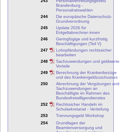
243
Personalvertretungsgesetz
Brandenburg -
Personalratswahlen
244
Die europäische Datenschutz-
Grundverordnung
245
Update 2026 für
Entgeltabrechner-innen
246
Geringfügige und kurzfristig
Beschäftigungen (Teil V)
247
Lohnpfändungen rechtssicher
bearbeiten
248
Sachzuwendungen und geldwerte
Vorteile
249
Berechnung der Krankenbezüge
und des Krankengeldzuschusses
250
Abrechnung der Vergütungen und
Sachzuwendungen an
Beschäftigte im Rahmen des
Bundesfreiwilligendienstes
252
Rechtssicher Handeln im
Schulsekretariat - Vertiefung
253
Trennungsgeld Workshop
254
Grundlagen der
Beamtenversorgung und