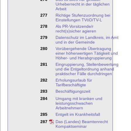
Urheberrecht in der täglichen
Arbeit
277
Richtige Stufenzuordnung bei
Einstellungen TVöD/TV-L
278
Als PR-Vorsitzende/r
recht(s)sicher agieren
279
Datenschutz im Landkreis, im Amt
und in der Gemeinde
280
Vorübergehende Übertragung
einer höherwertigen Tätigkeit und
Höher- und Herabgruppierung
281
Eingruppierung, Stellenbewertung
und die Entgeltordnung anhand
praktischer Fälle durchdringen
282
Erholungsurlaub für
Tarifbeschäftigte
283
Beschäftigungszeit
284
Umgang mit kranken und
leistungsschwachen
Arbeitnehmern
285
Entgelt im Krankheitsfall
287
Das (Landes) Beamtenrecht
Kompaktseminar