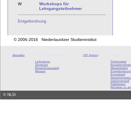
W
Workshops für
Lehrgangsteilnehmer
Entgeltordnung
© 2006-2016 Niederlausitzer Studieninstitut
Aktuelles
Aus- und Fortbildung
VIP (intern)
Preise
Lehrgänge
Fördermittel
Seminare
Begabtenförde
Bewerberauswahl
Meisterbafög
Messen
Entgeltordnun
Entgelttarif
Gebührensatz
Gebührentarif
Fälligkeiten
Richtlinie zu de
©
NLSI