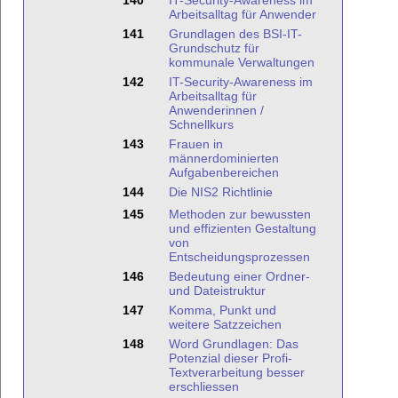
140
IT-Security-Awareness im
Arbeitsalltag für Anwender
141
Grundlagen des BSI-IT-
Grundschutz für
kommunale Verwaltungen
142
IT-Security-Awareness im
Arbeitsalltag für
Anwenderinnen /
Schnellkurs
143
Frauen in
männerdominierten
Aufgabenbereichen
144
Die NIS2 Richtlinie
145
Methoden zur bewussten
und effizienten Gestaltung
von
Entscheidungsprozessen
146
Bedeutung einer Ordner-
und Dateistruktur
147
Komma, Punkt und
weitere Satzzeichen
148
Word Grundlagen: Das
Potenzial dieser Profi-
Textverarbeitung besser
erschliessen