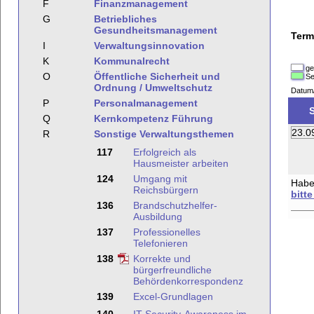
F
Finanzmanagement
G
Betriebliches
Gesundheitsmanagement
Term
I
Verwaltungsinnovation
K
Kommunalrecht
ge
O
Öffentliche Sicherheit und
Se
Ordnung / Umweltschutz
Datum
P
Personalmanagement
Q
Kernkompetenz Führung
23.0
R
Sonstige Verwaltungsthemen
117
Erfolgreich als
Hausmeister arbeiten
124
Umgang mit
Haben
Reichsbürgern
bitt
136
Brandschutzhelfer-
Ausbildung
137
Professionelles
Telefonieren
138
Korrekte und
bürgerfreundliche
Behördenkorrespondenz
139
Excel-Grundlagen