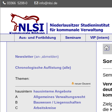
03366
5208-0
info@nlsi.de
Aus- und Fortbildung
Seminare
VIP (intern)
Newsletter
(an-,abmelden)
Son
Chronologische Auflistung (alle)
Sem
Themen:
Ver
neuer Dozent
deu
hausintern
hausinterne Angebote
kom
A
Allgemeines Verwaltungsrecht
B
Bauwesen / Liegenschaften
Ziel
C
Arbeitskreise
die 