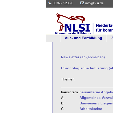
03366
5208-0
info@nlsi.de
Aus- und Fortbildung
Newsletter
(an-,abmelden)
Chronologische Auflistung (al
Themen:
hausintern
hausinterne Angeb
A
Allgemeines Verwa
B
Bauwesen / Liegen
C
Arbeitskreise