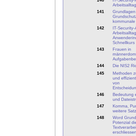
140
IT-Security
Arbeitsallta
141
Grundlagen 
Grundschutz
kommunale 
142
IT-Security
Arbeitsalltag
Anwenderin
Schnellkurs
143
Frauen in
männerdomi
Aufgabenbe
144
Die NIS2 Ric
145
Methoden z
und effizien
von
Entscheidu
146
Bedeutung e
und Dateistr
147
Komma, Pun
weitere Sat
148
Word Grund
Potenzial di
Textverarbe
erschliesse