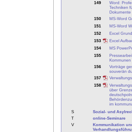
149
Word: Profe
Techniken f
Dokumente
150
MS-Word G
151
MS-Word We
152
Excel Grund
153
Excel Aufba
154
MS PowerPo
155
Pressearbeit
Kommunen
156
Vorträge ge
souverän du
157
Verwaltungs
158
Verwaltungs
über Grenz
deutschpoln
Behördenzu
im kommunal
S
Sozial- und Asylrec
T
online-Seminare
V
Kommunikation un
Verhandlungsführ