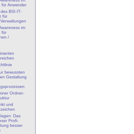
-Awareness im
g für Anwender
des BSI-IT-
 für
Verwaltungen
-Awareness im
 für
nen /
nierten
reichen
htlinie
ur bewussten
ten Gestaltung
ngsprozessen
iner Ordner-
uktur
kt und
zzeichen
lagen: Das
eser Profi-
itung besser
n