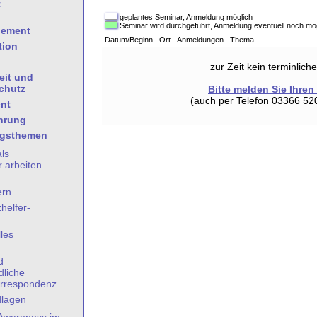
t
geplantes Seminar, Anmeldung möglich
Seminar wird durchgeführt, Anmeldung eventuell noch mö
gement
Datum/Beginn Ort Anmeldungen Thema
tion
zur Zeit kein terminlic
eit und
chutz
Bitte melden Sie Ihren
(auch per Telefon 03366 52
nt
hrung
ngsthemen
als
 arbeiten
ern
helfer-
les
n
d
dliche
rrespondenz
dlagen