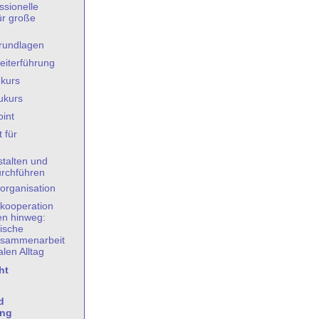
ssionelle
ür große
rundlagen
iterführung
kurs
ukurs
int
 für
stalten und
rchführen
organisation
kooperation
en hinweg:
ische
sammenarbeit
en Alltag
ht
d
ung