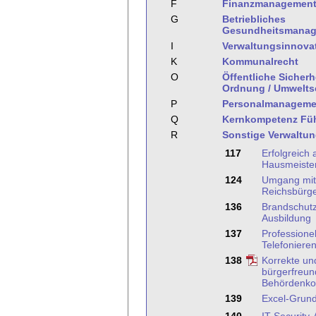
F
Finanzmanagemen
G
Betriebliches
Gesundheitsmana
I
Verwaltungsinnova
K
Kommunalrecht
O
Öffentliche Sicherh
Ordnung / Umwelts
P
Personalmanageme
Q
Kernkompetenz Fü
R
Sonstige Verwaltu
117
Erfolgreich 
Hausmeister
124
Umgang mit
Reichsbürg
136
Brandschutz
Ausbildung
137
Professionel
Telefoniere
138
Korrekte un
bürgerfreun
Behördenko
139
Excel-Grun