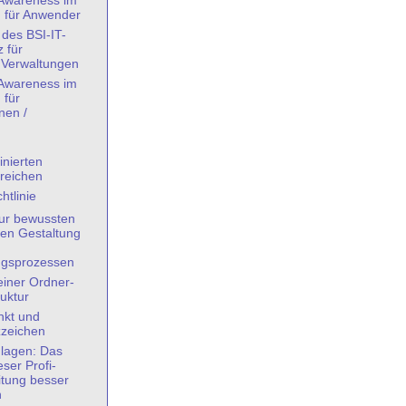
-Awareness im
g für Anwender
des BSI-IT-
 für
Verwaltungen
-Awareness im
 für
nen /
nierten
reichen
htlinie
ur bewussten
ten Gestaltung
ngsprozessen
iner Ordner-
uktur
kt und
zzeichen
lagen: Das
eser Profi-
itung besser
n