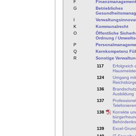
F
Finanzmanagemen
G
Betriebliches
Gesundheitsmana
I
Verwaltungsinnova
K
Kommunalrecht
O
Öffentliche Sicherh
Ordnung / Umwelts
P
Personalmanageme
Q
Kernkompetenz Fü
R
Sonstige Verwaltu
117
Erfolgreich 
Hausmeister
124
Umgang mit
Reichsbürg
136
Brandschutz
Ausbildung
137
Professionel
Telefoniere
138
Korrekte un
bürgerfreun
Behördenko
139
Excel-Grun