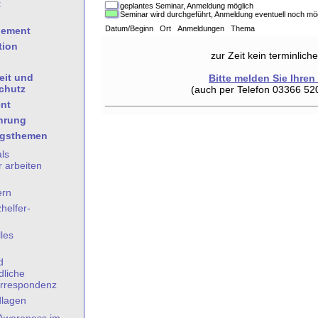
t
geplantes Seminar, Anmeldung möglich
Seminar wird durchgeführt, Anmeldung eventuell noch mö
Datum/Beginn Ort Anmeldungen Thema
gement
tion
zur Zeit kein terminlic
eit und
Bitte melden Sie Ihren
chutz
(auch per Telefon 03366 52
nt
hrung
ngsthemen
als
 arbeiten
ern
helfer-
les
n
d
dliche
rrespondenz
dlagen