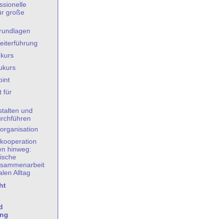
ssionelle
ür große
rundlagen
iterführung
kurs
ukurs
int
 für
stalten und
rchführen
organisation
kooperation
en hinweg:
ische
sammenarbeit
en Alltag
ht
d
ung