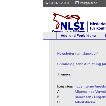
03366
5208-0
info@nlsi.de
Aus- und Fortbildung
Newsletter
(an-,abmelden)
Chronologische Auflistung (al
Themen:
hausintern
hausinterne Angeb
A
Allgemeines Verwa
B
Bauwesen / Liegen
C
Arbeitskreise