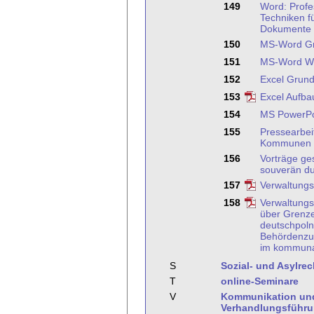
149
Word: Profe
Techniken f
Dokumente
150
MS-Word G
151
MS-Word We
152
Excel Grund
153
Excel Aufba
154
MS PowerPo
155
Pressearbeit
Kommunen
156
Vorträge ge
souverän du
157
Verwaltungs
158
Verwaltungs
über Grenz
deutschpoln
Behördenzu
im kommunal
S
Sozial- und Asylrec
T
online-Seminare
V
Kommunikation un
Verhandlungsführ