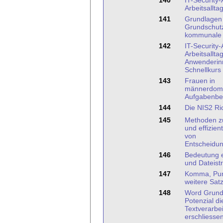
140
IT-Security
Arbeitsallta
141
Grundlagen 
Grundschutz
kommunale 
142
IT-Security
Arbeitsalltag
Anwenderin
Schnellkurs
143
Frauen in
männerdomi
Aufgabenbe
144
Die NIS2 Ric
145
Methoden z
und effizien
von
Entscheidu
146
Bedeutung e
und Dateistr
147
Komma, Pun
weitere Sat
148
Word Grund
Potenzial di
Textverarbe
erschliesse