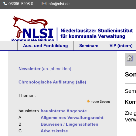
03366
5208-0
info@nlsi.de
Aus- und Fortbildung
Seminare
VIP (intern)
Newsletter
(an-,abmelden)
Son
Chronologische Auflistung (alle)
Sem
Themen:
Kom
neuer Dozent
hausintern
hausinterne Angebote
Ziel
A
Allgemeines Verwaltungsrecht
Verw
B
Bauwesen / Liegenschaften
C
Arbeitskreise