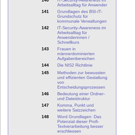
140
IT-Security-Awareness im
Arbeitsalltag für Anwender
141
Grundlagen des BSI-IT-
Grundschutz für
kommunale Verwaltungen
142
IT-Security-Awareness im
Arbeitsalltag für
Anwenderinnen /
Schnellkurs
143
Frauen in
männerdominierten
Aufgabenbereichen
144
Die NIS2 Richtlinie
145
Methoden zur bewussten
und effizienten Gestaltung
von
Entscheidungsprozessen
146
Bedeutung einer Ordner-
und Dateistruktur
147
Komma, Punkt und
weitere Satzzeichen
148
Word Grundlagen: Das
Potenzial dieser Profi-
Textverarbeitung besser
erschliessen