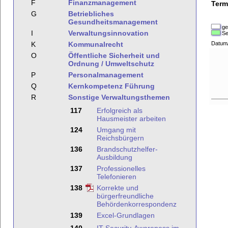
F
Finanzmanagement
Term
G
Betriebliches
Gesundheitsmanagement
ge
I
Verwaltungsinnovation
Se
K
Kommunalrecht
Datum
O
Öffentliche Sicherheit und
Ordnung / Umweltschutz
P
Personalmanagement
Q
Kernkompetenz Führung
R
Sonstige Verwaltungsthemen
117
Erfolgreich als
Hausmeister arbeiten
124
Umgang mit
Reichsbürgern
136
Brandschutzhelfer-
Ausbildung
137
Professionelles
Telefonieren
138
Korrekte und
bürgerfreundliche
Behördenkorrespondenz
139
Excel-Grundlagen