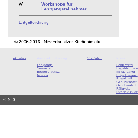
W
Workshops für
Lehrgangsteilnehmer
Entgeltordnung
© 2006-2016 Niederlausitzer Studieninstitut
Aktuelles
Aus- und Fortbildung
VIP (intern)
Preise
Lehrgänge
Fördermittel
Seminare
Begabtenförde
Bewerberauswahl
Meisterbafög
Messen
Entgeltordnun
Entgelttarif
Gebührensatz
Gebührentarif
Fälligkeiten
Richtlinie zu de
©
NLSI