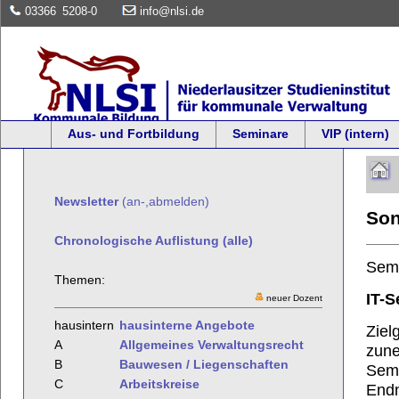
03366
5208-0
info@nlsi.de
Aus- und Fortbildung
Seminare
VIP (intern)
Newsletter
(an-,abmelden)
Son
Chronologische Auflistung (alle)
Sem
Themen:
IT-S
neuer Dozent
hausintern
hausinterne Angebote
Ziel
A
Allgemeines Verwaltungsrecht
zune
B
Bauwesen / Liegenschaften
Semi
C
Arbeitskreise
Endn