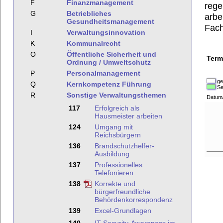
F
Finanzmanagement
rege
G
Betriebliches
arbe
Gesundheitsmanagement
Fach
I
Verwaltungsinnovation
K
Kommunalrecht
O
Öffentliche Sicherheit und
Term
Ordnung / Umweltschutz
P
Personalmanagement
ge
Q
Kernkompetenz Führung
Se
R
Sonstige Verwaltungsthemen
Datum
117
Erfolgreich als
Hausmeister arbeiten
124
Umgang mit
Reichsbürgern
136
Brandschutzhelfer-
Ausbildung
137
Professionelles
Telefonieren
138
Korrekte und
bürgerfreundliche
Behördenkorrespondenz
139
Excel-Grundlagen