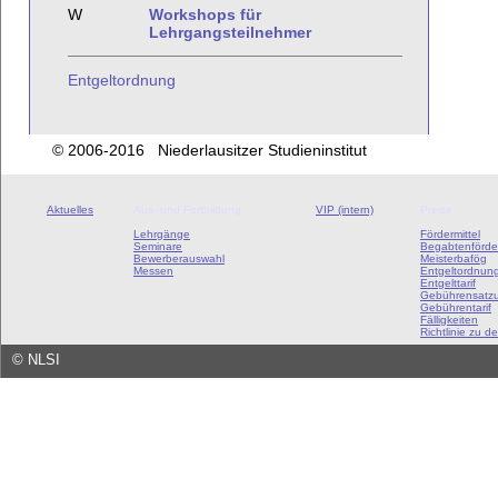
W
Workshops für
Lehrgangsteilnehmer
Entgeltordnung
© 2006-2016 Niederlausitzer Studieninstitut
Aktuelles
Aus- und Fortbildung
VIP (intern)
Preise
Lehrgänge
Fördermittel
Seminare
Begabtenförde
Bewerberauswahl
Meisterbafög
Messen
Entgeltordnun
Entgelttarif
Gebührensatz
Gebührentarif
Fälligkeiten
Richtlinie zu de
©
NLSI