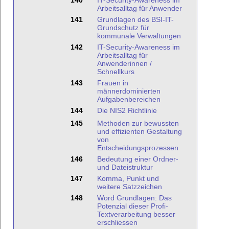
140
IT-Security-Awareness im
Arbeitsalltag für Anwender
141
Grundlagen des BSI-IT-
Grundschutz für
kommunale Verwaltungen
142
IT-Security-Awareness im
Arbeitsalltag für
Anwenderinnen /
Schnellkurs
143
Frauen in
männerdominierten
Aufgabenbereichen
144
Die NIS2 Richtlinie
145
Methoden zur bewussten
und effizienten Gestaltung
von
Entscheidungsprozessen
146
Bedeutung einer Ordner-
und Dateistruktur
147
Komma, Punkt und
weitere Satzzeichen
148
Word Grundlagen: Das
Potenzial dieser Profi-
Textverarbeitung besser
erschliessen