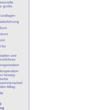
ssionelle
ür große
rundlagen
iterführung
kurs
ukurs
int
 für
stalten und
rchführen
organisation
kooperation
en hinweg:
ische
sammenarbeit
en Alltag
ht
d
ung