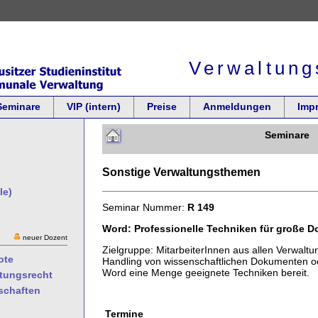
Verwaltung
Seminare
VIP (intern)
Preise
Anmeldungen
Imp
Seminare
Sonstige Verwaltungsthemen
le)
Seminar Nummer:
R 149
Word: Professionelle Techniken für große 
neuer Dozent
Zielgruppe: MitarbeiterInnen aus allen Verwalt
ote
Handling von wissenschaftlichen Dokumenten od
Word eine Menge geeignete Techniken bereit.
ltungsrecht
schaften
Termine