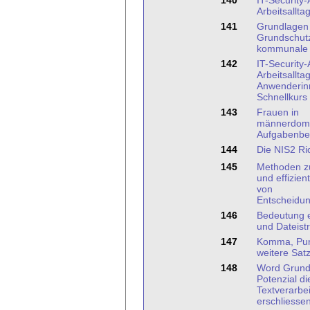
140
IT-Security
Arbeitsallta
141
Grundlagen 
Grundschutz
kommunale 
142
IT-Security
Arbeitsalltag
Anwenderin
Schnellkurs
143
Frauen in
männerdomi
Aufgabenbe
144
Die NIS2 Ric
145
Methoden z
und effizien
von
Entscheidu
146
Bedeutung e
und Dateistr
147
Komma, Pun
weitere Sat
148
Word Grund
Potenzial di
Textverarbe
erschliesse