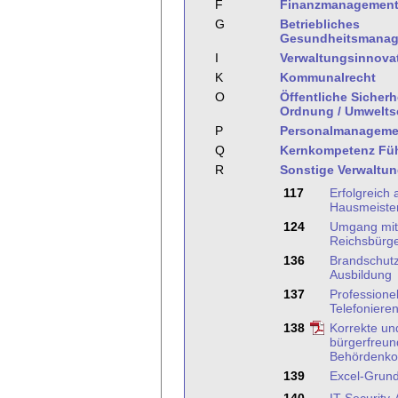
F
Finanzmanagemen
G
Betriebliches
Gesundheitsmana
I
Verwaltungsinnova
K
Kommunalrecht
O
Öffentliche Sicherh
Ordnung / Umwelts
P
Personalmanageme
Q
Kernkompetenz Fü
R
Sonstige Verwaltu
117
Erfolgreich 
Hausmeister
124
Umgang mit
Reichsbürg
136
Brandschutz
Ausbildung
137
Professionel
Telefoniere
138
Korrekte un
bürgerfreun
Behördenko
139
Excel-Grun