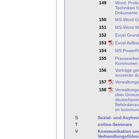
149
Word: Profe
Techniken f
Dokumente
150
MS-Word G
151
MS-Word We
152
Excel Grund
153
Excel Aufba
154
MS PowerPo
155
Pressearbeit
Kommunen
156
Vorträge ge
souverän du
157
Verwaltungs
158
Verwaltungs
über Grenz
deutschpoln
Behördenzu
im kommunal
S
Sozial- und Asylrec
T
online-Seminare
V
Kommunikation un
Verhandlungsführ