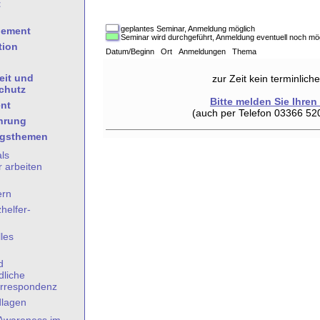
t
geplantes Seminar, Anmeldung möglich
gement
Seminar wird durchgeführt, Anmeldung eventuell noch mö
tion
Datum/Beginn Ort Anmeldungen Thema
eit und
zur Zeit kein terminlic
chutz
Bitte melden Sie Ihren
nt
(auch per Telefon 03366 52
hrung
ngsthemen
als
 arbeiten
ern
helfer-
les
n
d
dliche
rrespondenz
dlagen