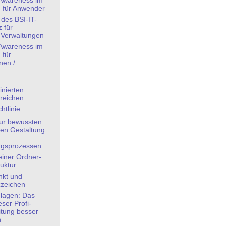
-Awareness im
g für Anwender
des BSI-IT-
 für
Verwaltungen
-Awareness im
 für
nen /
nierten
reichen
htlinie
ur bewussten
ten Gestaltung
ngsprozessen
iner Ordner-
uktur
kt und
zzeichen
lagen: Das
eser Profi-
itung besser
n