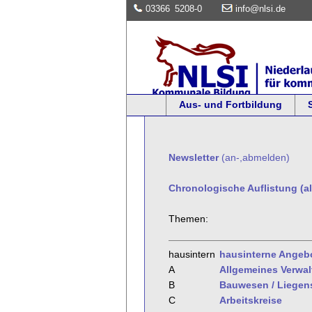
03366
5208-0
info@nlsi.de
Aus- und Fortbildung
Newsletter
(an-,abmelden)
Chronologische Auflistung (al
Themen:
hausintern
hausinterne Angeb
A
Allgemeines Verwa
B
Bauwesen / Liegen
C
Arbeitskreise