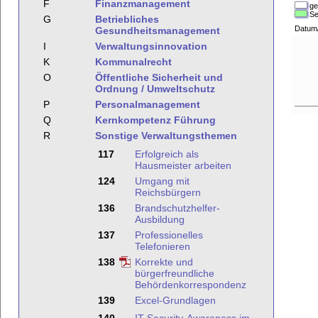
F
Finanzmanagement
ge
Se
G
Betriebliches
Datum
Gesundheitsmanagement
I
Verwaltungsinnovation
K
Kommunalrecht
O
Öffentliche Sicherheit und
Ordnung / Umweltschutz
P
Personalmanagement
Q
Kernkompetenz Führung
R
Sonstige Verwaltungsthemen
117
Erfolgreich als
Hausmeister arbeiten
124
Umgang mit
Reichsbürgern
136
Brandschutzhelfer-
Ausbildung
137
Professionelles
Telefonieren
138
Korrekte und
bürgerfreundliche
Behördenkorrespondenz
139
Excel-Grundlagen