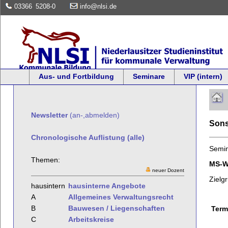
03366
5208-0
info@nlsi.de
Aus- und Fortbildung
Seminare
VIP (intern)
Newsletter
(an-,abmelden)
Sons
Chronologische Auflistung (alle)
Semi
Themen:
MS-W
neuer Dozent
Zielg
hausintern
hausinterne Angebote
A
Allgemeines Verwaltungsrecht
B
Bauwesen / Liegenschaften
Term
C
Arbeitskreise