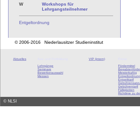
W
Workshops für
Lehrgangsteilnehmer
Entgeltordnung
© 2006-2016 Niederlausitzer Studieninstitut
Aktuelles
Aus- und Fortbildung
VIP (intern)
Preise
Lehrgänge
Fördermittel
Seminare
Begabtenförde
Bewerberauswahl
Meisterbafög
Messen
Entgeltordnun
Entgelttarif
Gebührensatz
Gebührentarif
Fälligkeiten
Richtlinie zu de
©
NLSI