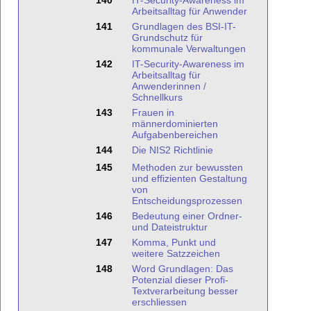
140
IT-Security-Awareness im
Arbeitsalltag für Anwender
141
Grundlagen des BSI-IT-
Grundschutz für
kommunale Verwaltungen
142
IT-Security-Awareness im
Arbeitsalltag für
Anwenderinnen /
Schnellkurs
143
Frauen in
männerdominierten
Aufgabenbereichen
144
Die NIS2 Richtlinie
145
Methoden zur bewussten
und effizienten Gestaltung
von
Entscheidungsprozessen
146
Bedeutung einer Ordner-
und Dateistruktur
147
Komma, Punkt und
weitere Satzzeichen
148
Word Grundlagen: Das
Potenzial dieser Profi-
Textverarbeitung besser
erschliessen