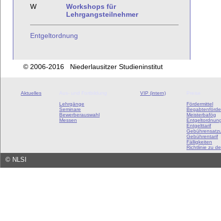
W
Workshops für
Lehrgangsteilnehmer
Entgeltordnung
© 2006-2016 Niederlausitzer Studieninstitut
Aktuelles
Aus- und Fortbildung
VIP (intern)
Preise
Lehrgänge
Fördermittel
Seminare
Begabtenförde
Bewerberauswahl
Meisterbafög
Messen
Entgeltordnun
Entgelttarif
Gebührensatz
Gebührentarif
Fälligkeiten
Richtlinie zu de
©
NLSI