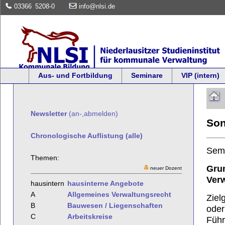
03366
5208-0
info@nlsi.de
Aus- und Fortbildung
Seminare
VIP (intern)
Newsletter
(an-,abmelden)
Son
Chronologische Auflistung (alle)
Sem
Themen:
Gru
neuer Dozent
Ver
hausintern
hausinterne Angebote
A
Allgemeines Verwaltungsrecht
Ziel
B
Bauwesen / Liegenschaften
oder
C
Arbeitskreise
Führ