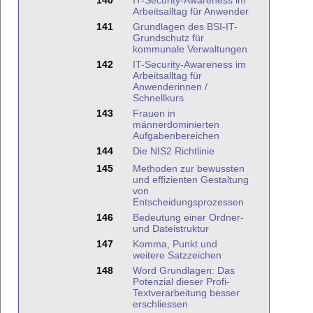
140
IT-Security-Awareness im
Arbeitsalltag für Anwender
141
Grundlagen des BSI-IT-
Grundschutz für
kommunale Verwaltungen
142
IT-Security-Awareness im
Arbeitsalltag für
Anwenderinnen /
Schnellkurs
143
Frauen in
männerdominierten
Aufgabenbereichen
144
Die NIS2 Richtlinie
145
Methoden zur bewussten
und effizienten Gestaltung
von
Entscheidungsprozessen
146
Bedeutung einer Ordner-
und Dateistruktur
147
Komma, Punkt und
weitere Satzzeichen
148
Word Grundlagen: Das
Potenzial dieser Profi-
Textverarbeitung besser
erschliessen