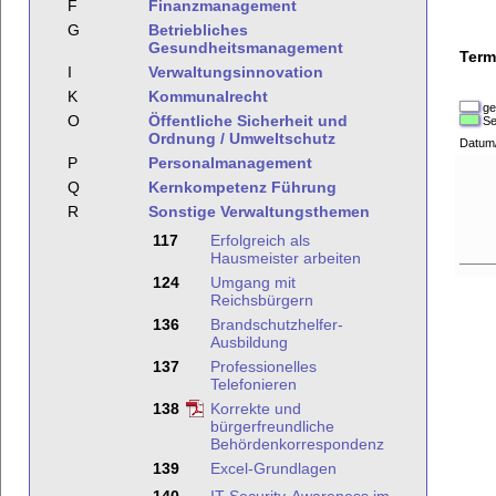
F
Finanzmanagement
G
Betriebliches
Gesundheitsmanagement
Term
I
Verwaltungsinnovation
K
Kommunalrecht
ge
O
Öffentliche Sicherheit und
Se
Ordnung / Umweltschutz
Datum
P
Personalmanagement
Q
Kernkompetenz Führung
R
Sonstige Verwaltungsthemen
117
Erfolgreich als
Hausmeister arbeiten
124
Umgang mit
Reichsbürgern
136
Brandschutzhelfer-
Ausbildung
137
Professionelles
Telefonieren
138
Korrekte und
bürgerfreundliche
Behördenkorrespondenz
139
Excel-Grundlagen