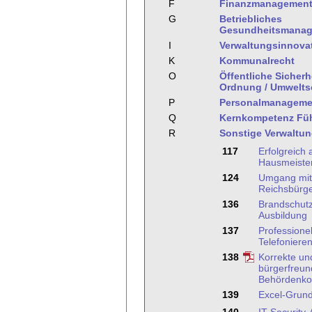
F
Finanzmanagemen
G
Betriebliches
Gesundheitsmana
I
Verwaltungsinnova
K
Kommunalrecht
O
Öffentliche Sicherh
Ordnung / Umwelts
P
Personalmanageme
Q
Kernkompetenz Fü
R
Sonstige Verwaltu
117
Erfolgreich 
Hausmeister
124
Umgang mit
Reichsbürg
136
Brandschutz
Ausbildung
137
Professionel
Telefoniere
138
Korrekte un
bürgerfreun
Behördenko
139
Excel-Grun