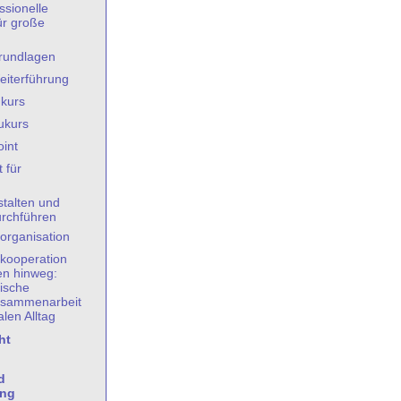
ssionelle
ür große
rundlagen
iterführung
kurs
ukurs
int
 für
stalten und
rchführen
organisation
kooperation
en hinweg:
ische
sammenarbeit
en Alltag
ht
d
ung