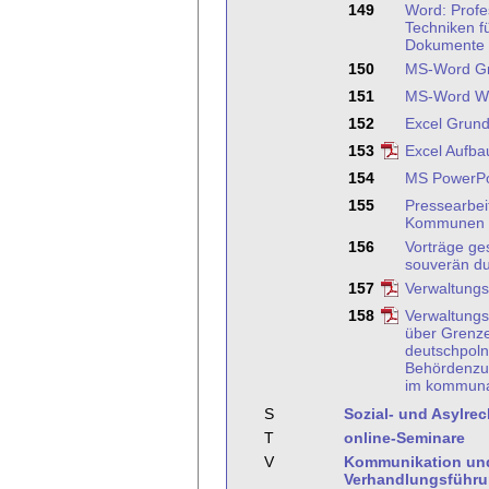
149
Word: Profe
Techniken f
Dokumente
150
MS-Word G
151
MS-Word We
152
Excel Grund
153
Excel Aufba
154
MS PowerPo
155
Pressearbeit
Kommunen
156
Vorträge ge
souverän du
157
Verwaltungs
158
Verwaltungs
über Grenz
deutschpoln
Behördenzu
im kommunal
S
Sozial- und Asylrec
T
online-Seminare
V
Kommunikation un
Verhandlungsführ