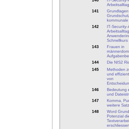
140
IT-Security
Arbeitsallta
141
Grundlagen 
Grundschutz
kommunale 
142
IT-Security
Arbeitsalltag
Anwenderin
Schnellkurs
143
Frauen in
männerdomi
Aufgabenbe
144
Die NIS2 Ric
145
Methoden z
und effizien
von
Entscheidu
146
Bedeutung e
und Dateistr
147
Komma, Pun
weitere Sat
148
Word Grund
Potenzial di
Textverarbe
erschliesse