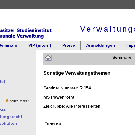
Verwaltung
Seminare
VIP (intern)
Preise
Anmeldungen
Imp
Seminare
Sonstige Verwaltungsthemen
le)
Seminar Nummer:
R 154
MS PowerPoint
neuer Dozent
Zielgruppe: Alle Interessierten
ote
ltungsrecht
schaften
Termine