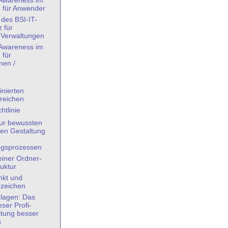
-Awareness im
g für Anwender
des BSI-IT-
 für
Verwaltungen
-Awareness im
 für
nen /
nierten
reichen
htlinie
ur bewussten
ten Gestaltung
ngsprozessen
iner Ordner-
uktur
kt und
zzeichen
lagen: Das
eser Profi-
itung besser
n