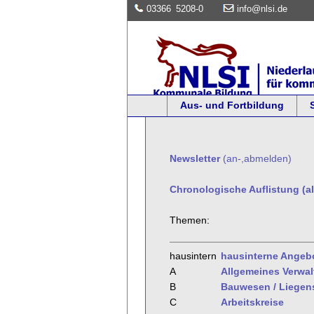
03366
5208-0
info@nlsi.de
Aus- und Fortbildung
Newsletter
(an-,abmelden)
Chronologische Auflistung (al
Themen:
hausintern
hausinterne Angeb
A
Allgemeines Verwa
B
Bauwesen / Liegen
C
Arbeitskreise