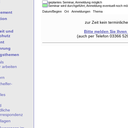
t
geplantes Seminar, Anmeldung möglich
Seminar wird durchgeführt, Anmeldung eventuell noch mö
Datum/Beginn Ort Anmeldungen Thema
gement
tion
zur Zeit kein terminlic
eit und
Bitte melden Sie Ihren
chutz
(auch per Telefon 03366 52
nt
hrung
ngsthemen
als
 arbeiten
ern
helfer-
les
n
d
dliche
rrespondenz
dlagen