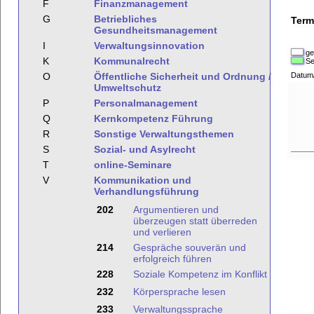
F
Finanzmanagement
G
Betriebliches
Term
Gesundheitsmanagement
I
Verwaltungsinnovation
ge
K
Kommunalrecht
Se
O
Öffentliche Sicherheit und Ordnung /
Datum
Umweltschutz
P
Personalmanagement
Q
Kernkompetenz Führung
R
Sonstige Verwaltungsthemen
S
Sozial- und Asylrecht
T
online-Seminare
V
Kommunikation und
Verhandlungsführung
202
Argumentieren und
überzeugen statt überreden
und verlieren
214
Gespräche souverän und
erfolgreich führen
228
Soziale Kompetenz im Konflikt
232
Körpersprache lesen
233
Verwaltungssprache