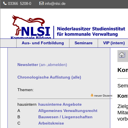
03366
5208-0
info@nlsi.de
Aus- und Fortbildung
Seminare
VIP (intern)
Newsletter
(an-,abmelden)
Kom
Chronologische Auflistung (alle)
Sem
Themen:
Kon
neuer Dozent
hausintern
hausinterne Angebote
Ziel
A
Allgemeines Verwaltungsrecht
Mita
B
Bauwesen / Liegenschaften
vorb
C
Arbeitskreise