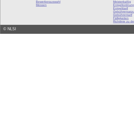
Bewerberauswahl
Meisterbafög
Messen
Entgeltordnun
Entgelttarif
Gebührensatz
Gebührentarif
Fälligkeiten
Richtlinie zu de
©
NLSI