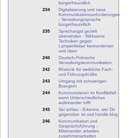
bürgerfreundlich
234
Digitalisierung und neue
Kommunikationsanforderungen
- Verwaltungssprache
bürgerfreundlich
235
Sprechangst gezielt
überwinden - Wirksame
Techniken gegen
Lampenfieber kennenlernen
und üben
240
Deutsch-Polnische
Verwaltungskommunikation
242
Rhetorik für weibliche Fach-
und Führungskräfte
243
Umgang mit schwierigen
Buergern
244
Kommunizieren im Konfliktfall -
wenn Unterschiedliches
aufeinander trifft
245
Sei schlau - Erkenne, wer Dir
gegenüber ist und handle klug
246
Kommunikation und
Gesprächsführung -
Miteinander arbeiten,
zusammenarbeiten