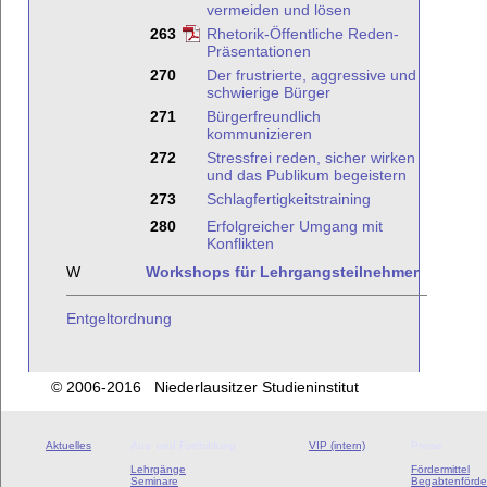
vermeiden und lösen
263
Rhetorik-Öffentliche Reden-
Präsentationen
270
Der frustrierte, aggressive und
schwierige Bürger
271
Bürgerfreundlich
kommunizieren
272
Stressfrei reden, sicher wirken
und das Publikum begeistern
273
Schlagfertigkeitstraining
280
Erfolgreicher Umgang mit
Konflikten
W
Workshops für Lehrgangsteilnehmer
Entgeltordnung
© 2006-2016 Niederlausitzer Studieninstitut
Aktuelles
Aus- und Fortbildung
VIP (intern)
Preise
Lehrgänge
Fördermittel
Seminare
Begabtenförde