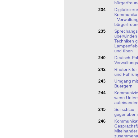
bürgerfreun
234
Digitalisier
Kommunikat
- Verwaltun
bürgerfreun
235
Sprechangst
überwinden
Techniken 
Lampenfieb
und üben
240
Deutsch-Pol
Verwaltung
242
Rhetorik für
und Führung
243
Umgang mit
Buergern
244
Kommuniziere
wenn Unters
aufeinander t
245
Sei schlau -
gegenüber i
246
Kommunikat
Gesprächsf
Miteinander
zusammenar