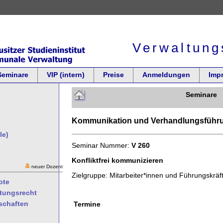
Verwaltung
Seminare
VIP (intern)
Preise
Anmeldungen
Imp
Seminare
Kommunikation und Verhandlungsführ
le)
Seminar Nummer:
V 260
Konfliktfrei kommunizieren
neuer Dozent
Zielgruppe: Mitarbeiter*innen und Führungskräf
ote
ltungsrecht
schaften
Termine