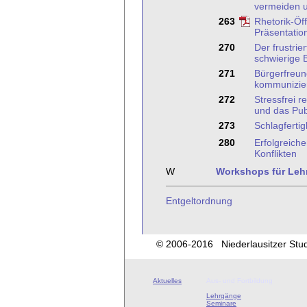
vermeiden u
263
Rhetorik-Öf
Präsentatio
270
Der frustrie
schwierige 
271
Bürgerfreun
kommunizie
272
Stressfrei r
und das Pub
273
Schlagfertig
280
Erfolgreich
Konflikten
W
Workshops für Leh
Entgeltordnung
© 2006-2016 Niederlausitzer Studi
Aktuelles
Aus- und Fortbildung
Lehrgänge
Seminare