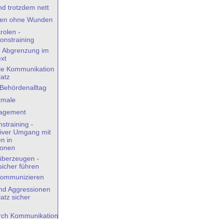
nd trotzdem nett
ösen ohne Wunden
arolen -
onstraining
e Abgrenzung im
ext
elle Kommunikation
latz
 Behördenalltag
kmale
nagement
straining -
iver Umgang mit
n in
ionen
überzeugen -
icher führen
i kommunizieren
und Aggressionen
atz sicher
urch Kommunikation