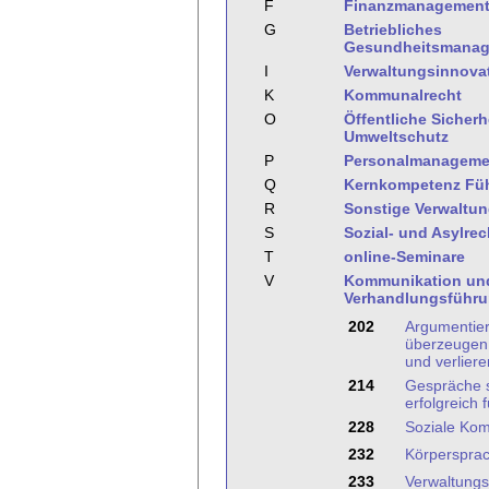
F
Finanzmanagemen
G
Betriebliches
Gesundheitsmana
I
Verwaltungsinnova
K
Kommunalrecht
O
Öffentliche Sicher
Umweltschutz
P
Personalmanageme
Q
Kernkompetenz Fü
R
Sonstige Verwaltu
S
Sozial- und Asylrec
T
online-Seminare
V
Kommunikation un
Verhandlungsführ
202
Argumentie
überzeugen 
und verliere
214
Gespräche 
erfolgreich 
228
Soziale Kom
232
Körpersprac
233
Verwaltung