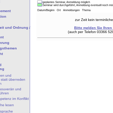
t
geplantes Seminar, Anmeldung möglich
Seminar wird durchgeführt, Anmeldung eventuell noch mö
Datum/Beginn Ort Anmeldungen Thema
gement
tion
zur Zeit kein terminlic
heit und Ordnung /
Bitte melden Sie Ihren
(auch per Telefon 03366 52
nt
hrung
ngsthemen
ht
d
ung
ren und
statt überreden
n
souverän und
führen
petenz im Konflikt
he lesen
ssprache