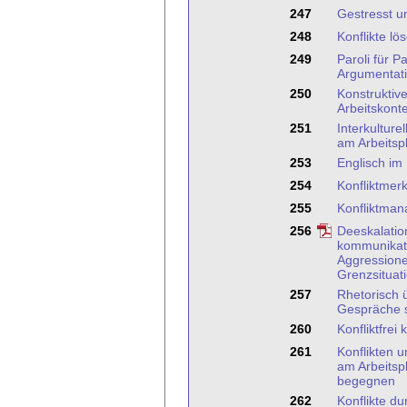
247
Gestresst u
248
Konflikte l
249
Paroli für P
Argumentati
250
Konstruktiv
Arbeitskont
251
Interkultur
am Arbeitsp
253
Englisch im
254
Konfliktmer
255
Konfliktma
256
Deeskalation
kommunikat
Aggressione
Grenzsituat
257
Rhetorisch 
Gespräche s
260
Konfliktfre
261
Konflikten 
am Arbeitspl
begegnen
262
Konflikte d