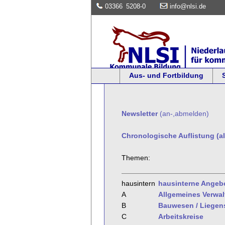
03366
5208-0
info@nlsi.de
Aus- und Fortbildung
Newsletter
(an-,abmelden)
Chronologische Auflistung (al
Themen:
hausintern
hausinterne Angeb
A
Allgemeines Verwa
B
Bauwesen / Liegen
C
Arbeitskreise