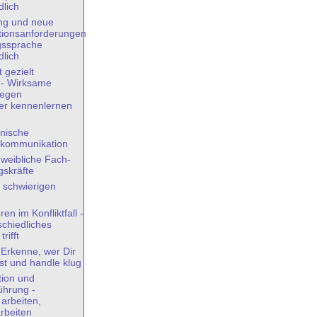
dlich
ung und neue
ionsanforderungen
gssprache
dlich
 gezielt
 - Wirksame
gegen
er kennenlernen
nische
skommunikation
 weibliche Fach-
skräfte
 schwierigen
n im Konfliktfall -
chiedliches
rifft
 Erkenne, wer Dir
st und handle klug
ion und
ührung -
 arbeiten,
beiten