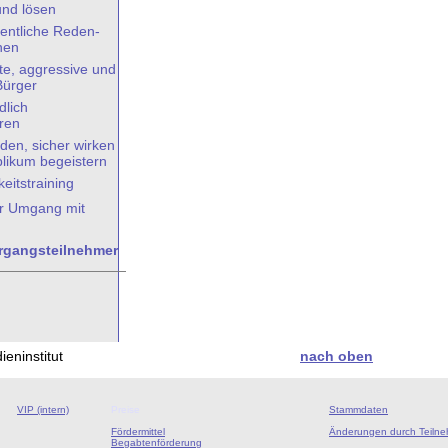
nd lösen
fentliche Reden-
nen
rte, aggressive und
Bürger
dlich
ren
eden, sicher wirken
likum begeistern
keitstraining
er Umgang mit
rgangsteilnehmer
eninstitut
nach oben
VIP (intern)
Preise
Stammdaten
Fördermittel
Änderungen durch Teiln
Begabtenförderung