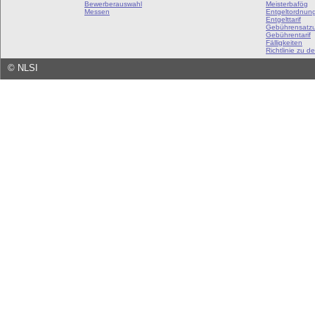
Bewerberauswahl
Meisterbafög
Messen
Entgeltordnun
Entgelttarif
Gebührensatz
Gebührentarif
Fälligkeiten
Richtlinie zu de
©
NLSI