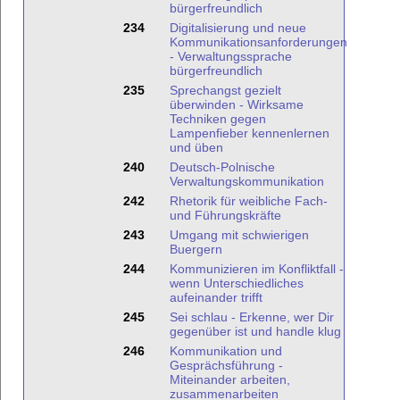
bürgerfreundlich
234
Digitalisierung und neue
Kommunikationsanforderungen
- Verwaltungssprache
bürgerfreundlich
235
Sprechangst gezielt
überwinden - Wirksame
Techniken gegen
Lampenfieber kennenlernen
und üben
240
Deutsch-Polnische
Verwaltungskommunikation
242
Rhetorik für weibliche Fach-
und Führungskräfte
243
Umgang mit schwierigen
Buergern
244
Kommunizieren im Konfliktfall -
wenn Unterschiedliches
aufeinander trifft
245
Sei schlau - Erkenne, wer Dir
gegenüber ist und handle klug
246
Kommunikation und
Gesprächsführung -
Miteinander arbeiten,
zusammenarbeiten