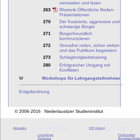
vermeiden und lösen
263
Rhetorik-Öffentliche Reden-
Präsentationen
270
Der frustrierte, aggressive und
schwierige Bürger
271
Bürgerfreundlich
kommunizieren
272
Stressfrei reden, sicher wirken
und das Publikum begeistern
273
Schlagfertigkeitstraining
280
Erfolgreicher Umgang mit
Konflikten
W
Workshops für Lehrgangsteilnehmer
Entgeltordnung
© 2006-2016 Niederlausitzer Studieninstitut
Aktuelles
Aus- und Fortbildung
VIP (intern)
Preise
Lehrgänge
Fördermittel
Seminare
Begabtenförde