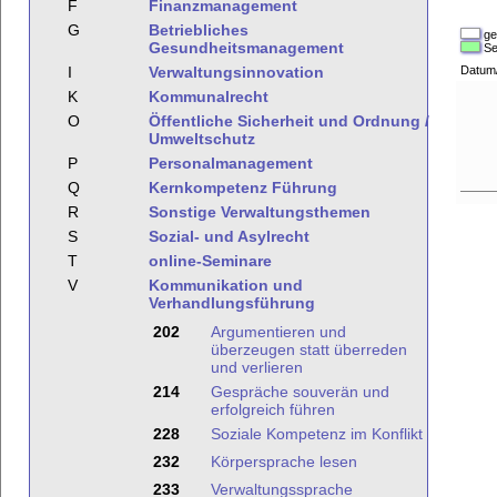
F
Finanzmanagement
G
Betriebliches
ge
Gesundheitsmanagement
Se
I
Verwaltungsinnovation
Datum
K
Kommunalrecht
O
Öffentliche Sicherheit und Ordnung /
Umweltschutz
P
Personalmanagement
Q
Kernkompetenz Führung
R
Sonstige Verwaltungsthemen
S
Sozial- und Asylrecht
T
online-Seminare
V
Kommunikation und
Verhandlungsführung
202
Argumentieren und
überzeugen statt überreden
und verlieren
214
Gespräche souverän und
erfolgreich führen
228
Soziale Kompetenz im Konflikt
232
Körpersprache lesen
233
Verwaltungssprache