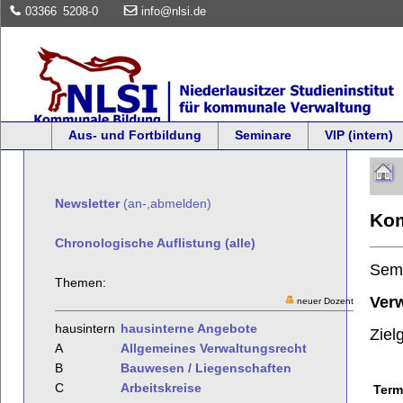
03366
5208-0
info@nlsi.de
Aus- und Fortbildung
Seminare
VIP (intern)
Newsletter
(an-,abmelden)
Kom
Chronologische Auflistung (alle)
Sem
Themen:
Ver
neuer Dozent
hausintern
hausinterne Angebote
Ziel
A
Allgemeines Verwaltungsrecht
B
Bauwesen / Liegenschaften
C
Arbeitskreise
Term