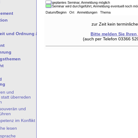
t
geplantes Seminar, Anmeldung möglich
Seminar wird durchgeführt, Anmeldung eventuell noch mö
Datum/Beginn Ort Anmeldungen Thema
gement
tion
zur Zeit kein terminlic
heit und Ordnung /
Bitte melden Sie Ihren
(auch per Telefon 03366 52
nt
hrung
ngsthemen
ht
d
ung
ren und
statt überreden
n
souverän und
führen
petenz im Konflikt
he lesen
ssprache