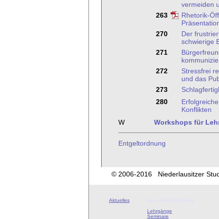
vermeiden u
263
Rhetorik-Öf
Präsentatio
270
Der frustrie
schwierige 
271
Bürgerfreun
kommunizie
272
Stressfrei r
und das Pub
273
Schlagfertig
280
Erfolgreich
Konflikten
W
Workshops für Leh
Entgeltordnung
© 2006-2016 Niederlausitzer Studi
Aktuelles
Aus- und Fortbildung
Lehrgänge
Seminare