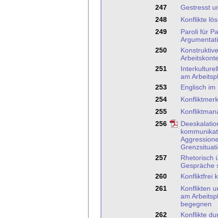
247
Gestresst u
248
Konflikte l
249
Paroli für P
Argumentati
250
Konstruktiv
Arbeitskont
251
Interkultur
am Arbeitsp
253
Englisch im
254
Konfliktmer
255
Konfliktma
256
Deeskalation
kommunikat
Aggressione
Grenzsituat
257
Rhetorisch 
Gespräche s
260
Konfliktfre
261
Konflikten 
am Arbeitspl
begegnen
262
Konflikte d