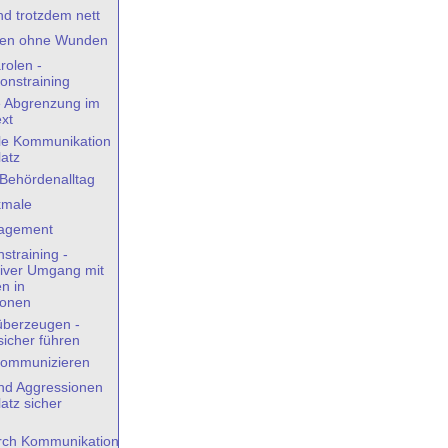
nd trotzdem nett
ösen ohne Wunden
arolen -
onstraining
e Abgrenzung im
ext
elle Kommunikation
latz
 Behördenalltag
kmale
nagement
straining -
iver Umgang mit
n in
ionen
überzeugen -
icher führen
i kommunizieren
und Aggressionen
atz sicher
urch Kommunikation