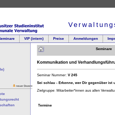
Verwaltung
Seminare
VIP (intern)
Preise
Anmeldungen
Imp
Seminare
Kommunikation und Verhandlungsführ
le)
Seminar Nummer:
V 245
Sei schlau - Erkenne, wer Dir gegenüber ist
neuer Dozent
Zielgruppe: Mitarbeiter*innen aus allen Verwal
ote
ltungsrecht
schaften
Termine