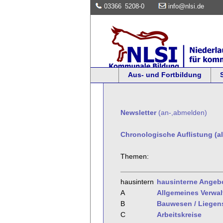
03366
5208-0
info@nlsi.de
Aus- und Fortbildung
Newsletter
(an-,abmelden)
Chronologische Auflistung (al
Themen:
hausintern
hausinterne Angeb
A
Allgemeines Verwa
B
Bauwesen / Liegen
C
Arbeitskreise