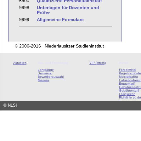
5900
Qualifizierte Personalfachkraft
9998
Unterlagen für Dozenten und
Prüfer
9999
Allgemeine Formulare
© 2006-2016 Niederlausitzer Studieninstitut
Aktuelles
Aus- und Fortbildung
VIP (intern)
Preise
Lehrgänge
Fördermittel
Seminare
Begabtenförde
Bewerberauswahl
Meisterbafög
Messen
Entgeltordnun
Entgelttarif
Gebührensatz
Gebührentarif
Fälligkeiten
Richtlinie zu de
©
NLSI