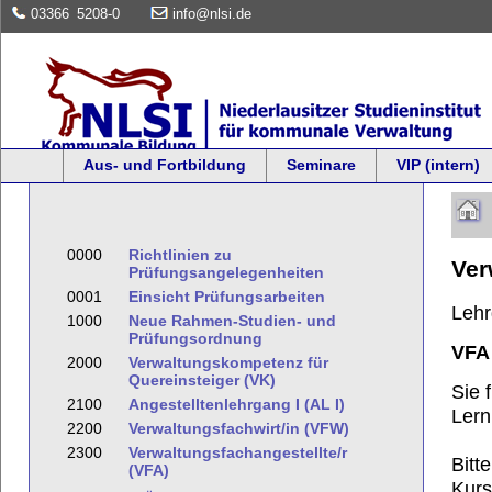
03366
5208-0
info@nlsi.de
Aus- und Fortbildung
Seminare
VIP (intern)
0000
Richtlinien zu
Ver
Prüfungsangelegenheiten
0001
Einsicht Prüfungsarbeiten
Leh
1000
Neue Rahmen-Studien- und
Prüfungsordnung
VFA
2000
Verwaltungskompetenz für
Quereinsteiger (VK)
Sie 
2100
Angestelltenlehrgang I (AL I)
Lern
2200
Verwaltungsfachwirt/in (VFW)
2300
Verwaltungsfachangestellte/r
Bitt
(VFA)
Kurs