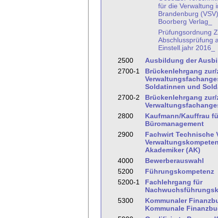
für die Verwaltung i
Brandenburg (VSV
Boorberg Verlag_
Prüfungsordnung Z
Abschlussprüfung 
Einstell.jahr 2016_
2500
Ausbildung der Ausbi
2700-1
Brückenlehrgang zur
Verwaltungsfachanges
Soldatinnen und Sold
2700-2
Brückenlehrgang zur
Verwaltungsfachanges
2800
Kaufmann/Kauffrau fü
Büromanagement
2900
Fachwirt Technische 
Verwaltungskompeten
Akademiker (AK)
4000
Bewerberauswahl
5200
Führungskompetenz
5200-1
Fachlehrgang für
Nachwuchsführungsk
5300
Kommunaler Finanzbu
Kommunale Finanzbuc