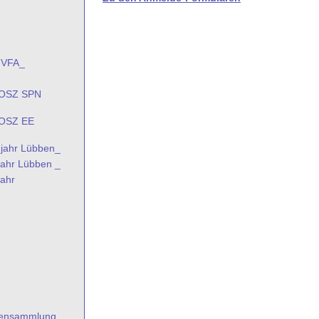
 VFA_
g OSZ SPN
 OSZ EE
 jahr Lübben_
jahr Lübben _
jahr
ftensammlung