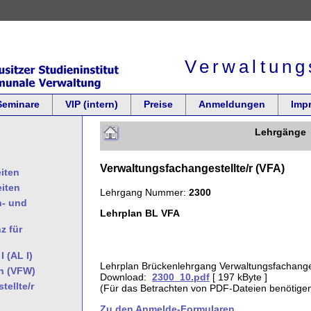
Verwaltung
Seminare
VIP (intern)
Preise
Anmeldungen
Imp
Lehrgänge
Verwaltungsfachangestellte/r (VFA)
iten
eiten
Lehrgang Nummer:
2300
- und
Lehrplan BL VFA
z für
 (AL I)
Lehrplan Brückenlehrgang Verwaltungsfachange
in (VFW)
Download:
2300_10.pdf
[ 197 kByte ]
ellte/r
(Für das Betrachten von PDF-Dateien benötige
Zu den Anmelde-Formularen