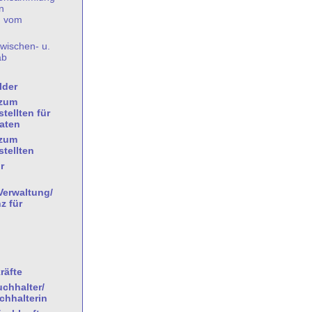
n
) vom
wischen- u.
ab
lder
/zum
tellten für
aten
/zum
tellten
r
Verwaltung/
z für
räfte
chhalter/
hhalterin