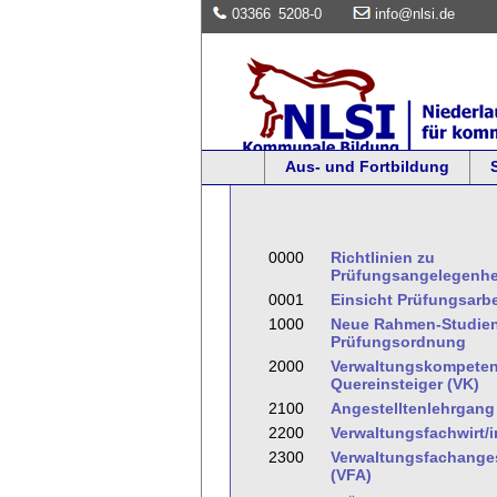
03366
5208-0
info@nlsi.de
Aus- und Fortbildung
0000
Richtlinien zu
Prüfungsangelegenhe
0001
Einsicht Prüfungsarb
1000
Neue Rahmen-Studien
Prüfungsordnung
2000
Verwaltungskompeten
Quereinsteiger (VK)
2100
Angestelltenlehrgang I
2200
Verwaltungsfachwirt/
2300
Verwaltungsfachangest
(VFA)