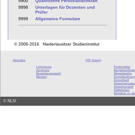
5900
Qualifizierte Personalfachkraft
9998
Unterlagen für Dozenten und
Prüfer
9999
Allgemeine Formulare
© 2006-2016 Niederlausitzer Studieninstitut
Aktuelles
Aus- und Fortbildung
VIP (intern)
Preise
Lehrgänge
Fördermittel
Seminare
Begabtenförde
Bewerberauswahl
Meisterbafög
Messen
Entgeltordnun
Entgelttarif
Gebührensatz
Gebührentarif
Fälligkeiten
Richtlinie zu de
©
NLSI