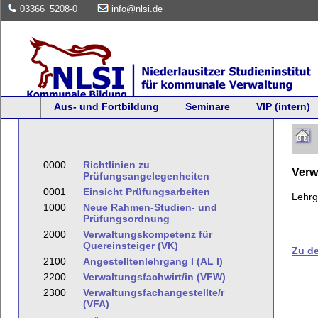
03366
5208-0
info@nlsi.de
Aus- und Fortbildung
Seminare
VIP (intern)
0000
Richtlinien zu
Verw
Prüfungsangelegenheiten
0001
Einsicht Prüfungsarbeiten
Lehr
1000
Neue Rahmen-Studien- und
Prüfungsordnung
2000
Verwaltungskompetenz für
Quereinsteiger (VK)
Zu d
2100
Angestelltenlehrgang I (AL I)
2200
Verwaltungsfachwirt/in (VFW)
2300
Verwaltungsfachangestellte/r
(VFA)