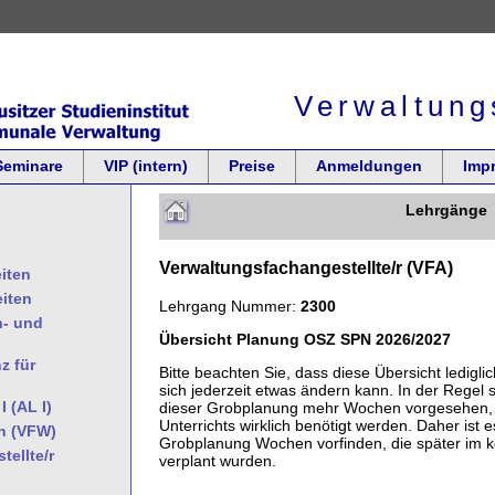
Verwaltung
Seminare
VIP (intern)
Preise
Anmeldungen
Imp
Lehrgänge
Verwaltungsfachangestellte/r (VFA)
iten
eiten
Lehrgang Nummer:
2300
- und
Übersicht Planung OSZ SPN 2026/2027
z für
Bitte beachten Sie, dass diese Übersicht ledigli
sich jederzeit etwas ändern kann. In der Regel s
 (AL I)
dieser Grobplanung mehr Wochen vorgesehen, a
Unterrichts wirklich benötigt werden. Daher ist e
in (VFW)
Grobplanung Wochen vorfinden, die später im k
ellte/r
verplant wurden.