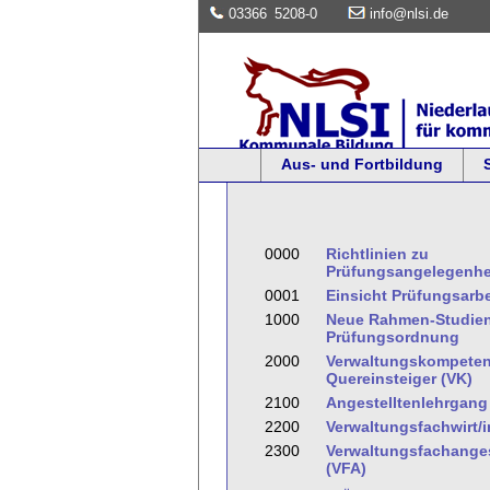
03366
5208-0
info@nlsi.de
Aus- und Fortbildung
0000
Richtlinien zu
Prüfungsangelegenhe
0001
Einsicht Prüfungsarb
1000
Neue Rahmen-Studien
Prüfungsordnung
2000
Verwaltungskompeten
Quereinsteiger (VK)
2100
Angestelltenlehrgang I
2200
Verwaltungsfachwirt/
2300
Verwaltungsfachangest
(VFA)