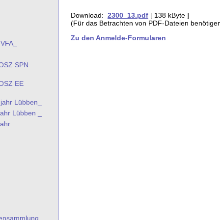
Download:
2300_13.pdf
[ 138 kByte ]
(Für das Betrachten von PDF-Dateien benötige
Zu den Anmelde-Formularen
 VFA_
g OSZ SPN
 OSZ EE
 jahr Lübben_
jahr Lübben _
jahr
ftensammlung