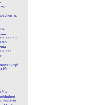
n
) vom
wischen- u.
ab
lder
/zum
tellten für
aten
/zum
tellten
r
Verwaltung/
z für
räfte
chhalter/
hhalterin