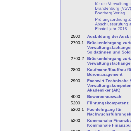
für die Verwaltung i
Brandenburg (VSV
Boorberg Verlag_
Prüfungsordnung Z
Abschlussprüfung 
Einstell.jahr 2016_
2500
Ausbildung der Ausbi
2700-1
Brückenlehrgang zur
Verwaltungsfachanges
Soldatinnen und Sold
2700-2
Brückenlehrgang zur
Verwaltungsfachanges
2800
Kaufmann/Kauffrau fü
Büromanagement
2900
Fachwirt Technische 
Verwaltungskompeten
Akademiker (AK)
4000
Bewerberauswahl
5200
Führungskompetenz
5200-1
Fachlehrgang für
Nachwuchsführungsk
5300
Kommunaler Finanzbu
Kommunale Finanzbuc