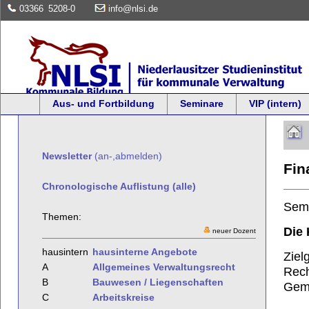
03366
5208-0
info@nlsi.de
Aus- und Fortbildung
Seminare
VIP (intern)
Newsletter
(an-,abmelden)
Fi
Chronologische Auflistung (alle)
Sem
Themen:
Die
neuer Dozent
hausintern
hausinterne Angebote
Ziel
A
Allgemeines Verwaltungsrecht
Rech
B
Bauwesen / Liegenschaften
Geme
C
Arbeitskreise