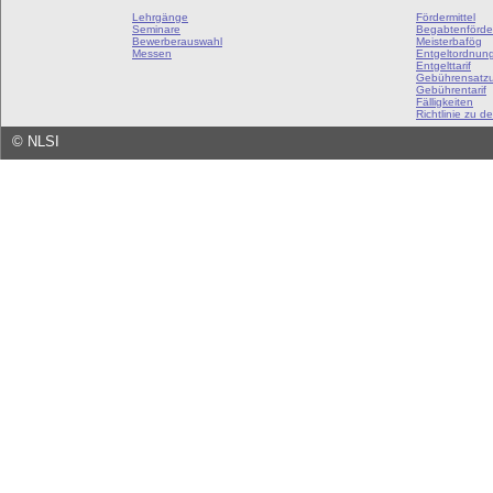
Lehrgänge
Fördermittel
Seminare
Begabtenförde
Bewerberauswahl
Meisterbafög
Messen
Entgeltordnun
Entgelttarif
Gebührensatz
Gebührentarif
Fälligkeiten
Richtlinie zu de
©
NLSI