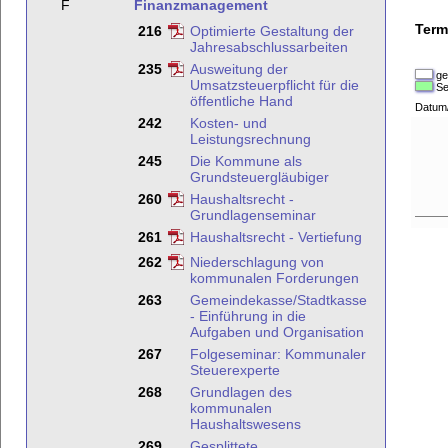
F
Finanzmanagement
Term
216
Optimierte Gestaltung der
Jahresabschlussarbeiten
235
Ausweitung der
ge
Umsatzsteuerpflicht für die
Se
öffentliche Hand
Datum
242
Kosten- und
Leistungsrechnung
245
Die Kommune als
Grundsteuergläubiger
260
Haushaltsrecht -
Grundlagenseminar
261
Haushaltsrecht - Vertiefung
262
Niederschlagung von
kommunalen Forderungen
263
Gemeindekasse/Stadtkasse
- Einführung in die
Aufgaben und Organisation
267
Folgeseminar: Kommunaler
Steuerexperte
268
Grundlagen des
kommunalen
Haushaltswesens
269
Gesplittete