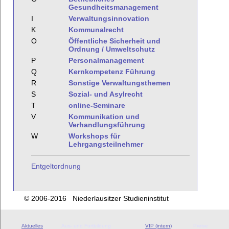
Gesundheitsmanagement
I
Verwaltungsinnovation
K
Kommunalrecht
O
Öffentliche Sicherheit und
Ordnung / Umweltschutz
P
Personalmanagement
Q
Kernkompetenz Führung
R
Sonstige Verwaltungsthemen
S
Sozial- und Asylrecht
T
online-Seminare
V
Kommunikation und
Verhandlungsführung
W
Workshops für
Lehrgangsteilnehmer
Entgeltordnung
© 2006-2016 Niederlausitzer Studieninstitut
Aktuelles
Aus- und Fortbildung
VIP (intern)
Preise