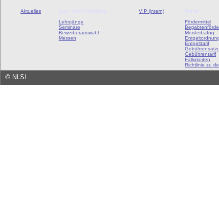
Aktuelles
Aus- und Fortbildung
VIP (intern)
Preise
Lehrgänge
Fördermittel
Seminare
Begabtenförde
Bewerberauswahl
Meisterbafög
Messen
Entgeltordnun
Entgelttarif
Gebührensatz
Gebührentarif
Fälligkeiten
Richtlinie zu de
©
NLSI