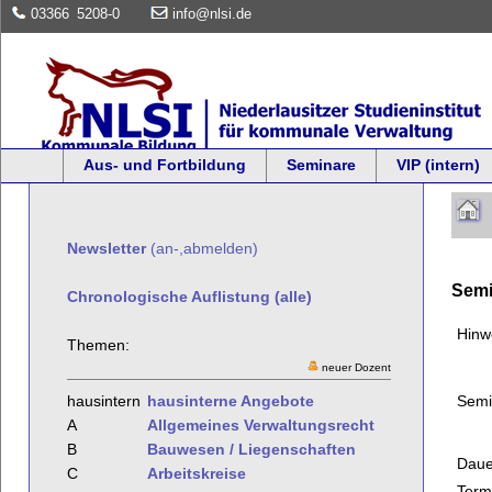
03366
5208-0
info@nlsi.de
Aus- und Fortbildung
Seminare
VIP (intern)
Newsletter
(an-,abmelden)
Semi
Chronologische Auflistung (alle)
Hinw
Themen:
neuer Dozent
Semi
hausintern
hausinterne Angebote
A
Allgemeines Verwaltungsrecht
B
Bauwesen / Liegenschaften
Daue
C
Arbeitskreise
Term