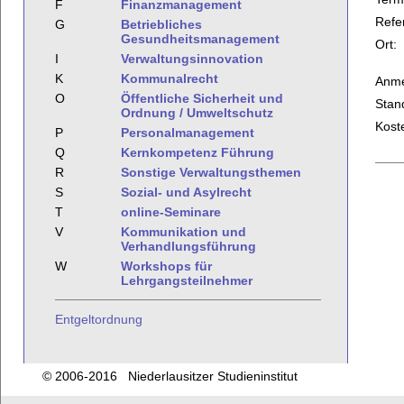
F
Finanzmanagement
Refe
G
Betriebliches
Gesundheitsmanagement
Ort:
I
Verwaltungsinnovation
K
Kommunalrecht
Anme
O
Öffentliche Sicherheit und
Stan
Ordnung / Umweltschutz
Kost
P
Personalmanagement
Q
Kernkompetenz Führung
R
Sonstige Verwaltungsthemen
S
Sozial- und Asylrecht
T
online-Seminare
V
Kommunikation und
Verhandlungsführung
W
Workshops für
Lehrgangsteilnehmer
Entgeltordnung
© 2006-2016 Niederlausitzer Studieninstitut