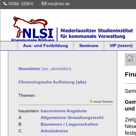
03366
5208-0
info@nlsi.de
Aus- und Fortbildung
Seminare
VIP (intern)
Newsletter
(an-,abmelden)
Fi
Chronologische Auflistung (alle)
Sem
Themen:
Geme
neuer Dozent
und
hausintern
hausinterne Angebote
A
Allgemeines Verwaltungsrecht
Ziel
B
Bauwesen / Liegenschaften
Neue
C
Arbeitskreise
fest