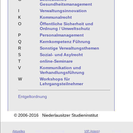
Gesundheitsmanagement
I
Verwaltungsinnovation
K
Kommunalrecht
O
Öffentliche Sicherheit und
Ordnung / Umweltschutz
P
Personalmanagement
Q
Kernkompetenz Führung
R
Sonstige Verwaltungsthemen
S
Sozial- und Asylrecht
T
online-Seminare
V
Kommunikation und
Verhandlungsführung
W
Workshops für
Lehrgangsteilnehmer
Entgeltordnung
© 2006-2016 Niederlausitzer Studieninstitut
Aktuelles
Aus- und Fortbildung
VIP (intern)
Preise