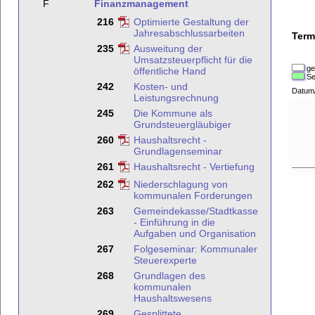
F
Finanzmanagement
216
Optimierte Gestaltung der
Jahresabschlussarbeiten
Term
235
Ausweitung der
Umsatzsteuerpflicht für die
ge
öffentliche Hand
Se
242
Kosten- und
Datum
Leistungsrechnung
245
Die Kommune als
Grundsteuergläubiger
260
Haushaltsrecht -
Grundlagenseminar
261
Haushaltsrecht - Vertiefung
262
Niederschlagung von
kommunalen Forderungen
263
Gemeindekasse/Stadtkasse
- Einführung in die
Aufgaben und Organisation
267
Folgeseminar: Kommunaler
Steuerexperte
268
Grundlagen des
kommunalen
Haushaltswesens
269
Gesplittete