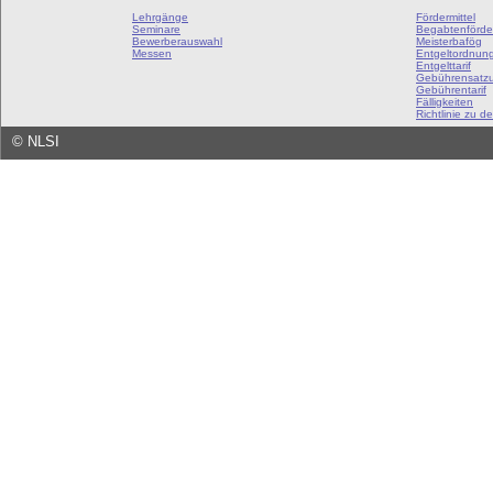
Lehrgänge
Fördermittel
Seminare
Begabtenförde
Bewerberauswahl
Meisterbafög
Messen
Entgeltordnun
Entgelttarif
Gebührensatz
Gebührentarif
Fälligkeiten
Richtlinie zu de
©
NLSI