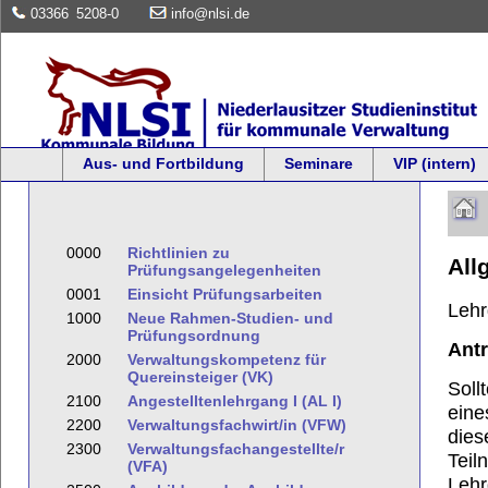
03366
5208-0
info@nlsi.de
Aus- und Fortbildung
Seminare
VIP (intern)
0000
Richtlinien zu
All
Prüfungsangelegenheiten
0001
Einsicht Prüfungsarbeiten
Leh
1000
Neue Rahmen-Studien- und
Prüfungsordnung
Antr
2000
Verwaltungskompetenz für
Quereinsteiger (VK)
Soll
2100
Angestelltenlehrgang I (AL I)
eine
2200
Verwaltungsfachwirt/in (VFW)
dies
2300
Verwaltungsfachangestellte/r
Teil
(VFA)
Lehr