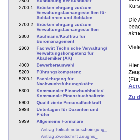
2500
Ausbildung der Ausbilder
Kurs
2700-1
Brückenlehrgang zur/zum
Verwaltungsfachangestellten für
Soldatinnen und Soldaten
Die 
2700-2
Brückenlehrgang zur/zum
beac
Verwaltungsfachangestellten
aktu
2800
Kaufmann/Kauffrau für
Büromanagement
Viel
2900
Fachwirt Technische Verwaltung/
Verwaltungskompetenz für
Akademiker (AK)
Hier
4000
Bewerberauswahl
Zeu
5200
Führungskompetenz
(Für
5200-1
Fachlehrgang für
Nachwuchsführungskräfte
Acr
5300
Kommunaler Finanzbuchhalter/
Kommunale Finanzbuchhalterin
Zu 
5900
Qualifizierte Personalfachkraft
9998
Unterlagen für Dozenten und
Prüfer
9999
Allgemeine Formulare
Antrag Teilnahmebescheinigung_
Antrag Zweitschrift Zeugnis_