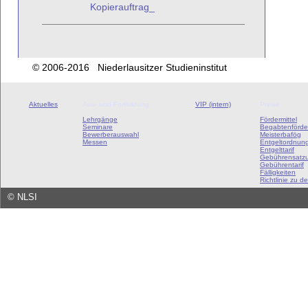
Kopierauftrag_
© 2006-2016 Niederlausitzer Studieninstitut
Aktuelles
Aus- und Fortbildung
VIP (intern)
Preise
Lehrgänge
Fördermittel
Seminare
Begabtenförde
Bewerberauswahl
Meisterbafög
Messen
Entgeltordnun
Entgelttarif
Gebührensatz
Gebührentarif
Fälligkeiten
Richtlinie zu de
©
NLSI