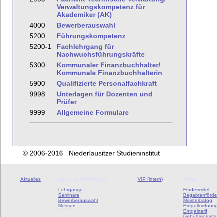
Verwaltungskompetenz für
Akademiker (AK)
4000
Bewerberauswahl
5200
Führungskompetenz
5200-1
Fachlehrgang für
Nachwuchsführungskräfte
5300
Kommunaler Finanzbuchhalter/
Kommunale Finanzbuchhalterin
5900
Qualifizierte Personalfachkraft
9998
Unterlagen für Dozenten und
Prüfer
9999
Allgemeine Formulare
© 2006-2016 Niederlausitzer Studieninstitut
Aktuelles
Aus- und Fortbildung
VIP (intern)
Preise
Lehrgänge
Fördermittel
Seminare
Begabtenförde
Bewerberauswahl
Meisterbafög
Messen
Entgeltordnun
Entgelttarif
Gebührensatz