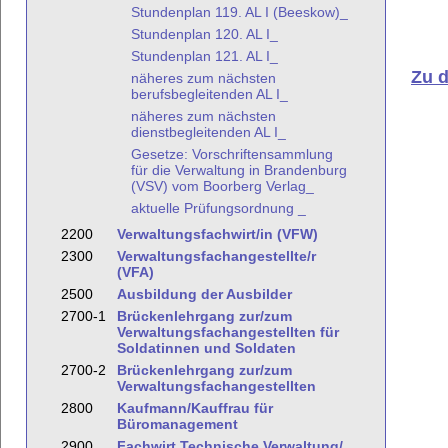
Stundenplan 119. AL I (Beeskow)_
Stundenplan 120. AL I_
Stundenplan 121. AL I_
Zu 
näheres zum nächsten
berufsbegleitenden AL I_
näheres zum nächsten
dienstbegleitenden AL I_
Gesetze: Vorschriftensammlung
für die Verwaltung in Brandenburg
(VSV) vom Boorberg Verlag_
aktuelle Prüfungsordnung _
2200
Verwaltungsfachwirt/in (VFW)
2300
Verwaltungsfachangestellte/r
(VFA)
2500
Ausbildung der Ausbilder
2700-1
Brückenlehrgang zur/zum
Verwaltungsfachangestellten für
Soldatinnen und Soldaten
2700-2
Brückenlehrgang zur/zum
Verwaltungsfachangestellten
2800
Kaufmann/Kauffrau für
Büromanagement
2900
Fachwirt Technische Verwaltung/