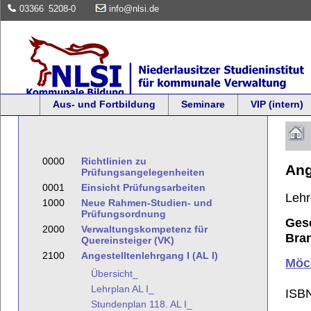
03366
5208-0
info@nlsi.de
Aus- und Fortbildung
Seminare
VIP (intern)
0000
Richtlinien zu
Ang
Prüfungsangelegenheiten
0001
Einsicht Prüfungsarbeiten
Leh
1000
Neue Rahmen-Studien- und
Prüfungsordnung
Gese
2000
Verwaltungskompetenz für
Bra
Quereinsteiger (VK)
2100
Angestelltenlehrgang I (AL I)
Möch
Übersicht_
Lehrplan AL I_
ISBN
Stundenplan 118. AL I_