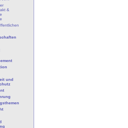
her
akt &
he
e
ffentlichen
schaften
t
gement
tion
eit und
chutz
nt
hrung
ngsthemen
ht
d
ung