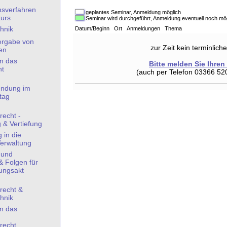
hsverfahren
geplantes Seminar, Anmeldung möglich
kurs
Seminar wird durchgeführt, Anmeldung eventuell noch mö
hnik
Datum/Beginn Ort Anmeldungen Thema
ergabe von
zur Zeit kein terminlic
en
in das
Bitte melden Sie Ihren
ht
(auch per Telefon 03366 52
ndung im
tag
recht -
 & Vertiefung
 in die
Verwaltung
 und
& Folgen für
ungsakt
recht &
hnik
in das
recht