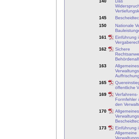
140
Das
Widerspruc
Vertiefungs
145
Bescheidtec
150
Nationale V
Bauleistung
161
Einführung 
Vergaberec
162
Sichere
Rechtsanwe
Behördenall
163
Allgemeines
Verwaltungs
Auffrischung
165
Quereinstieg
öffentliche 
169
Verfahrens-
Formfehler 
den Verwalt
170
Allgemeines
Verwaltungs
Bescheidtec
173
Einführung 
Allgemeine
Verwaltungs