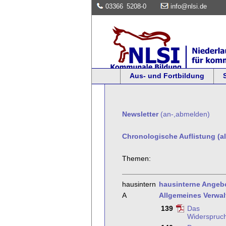
03366
5208-0
info@nlsi.de
Aus- und Fortbildung
Newsletter
(an-,abmelden)
Chronologische Auflistung (al
Themen:
hausintern
hausinterne Angeb
A
Allgemeines Verwa
139
Das
Widerspruc