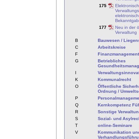
175
Elektronisc
Verwaltungs
elektronisc
Bekanntgab
177
Neu in der ö
Verwaltung
B
Bauwesen / Liegen
C
Arbeitskreise
F
Finanzmanagemen
G
Betriebliches
Gesundheitsmana
I
Verwaltungsinnova
K
Kommunalrecht
O
Öffentliche Sicherh
Ordnung / Umwelts
P
Personalmanageme
Q
Kernkompetenz Fü
R
Sonstige Verwaltu
S
Sozial- und Asylrec
T
online-Seminare
V
Kommunikation un
Verhandlungsführ