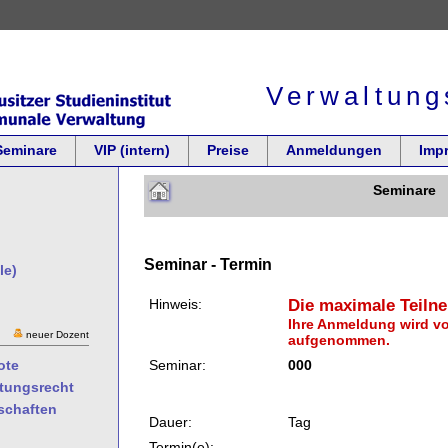
Verwaltung
Seminare
VIP (intern)
Preise
Anmeldungen
Imp
Seminare
Seminar - Termin
le)
Hinweis:
Die maximale Teilne
Ihre Anmeldung wird vor
neuer Dozent
aufgenommen.
Seminar:
000
ote
ltungsrecht
schaften
Dauer:
Tag
Termin(e):
..