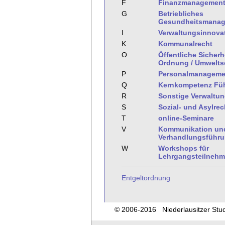
F
Finanzmanagemen
G
Betriebliches
Gesundheitsmana
I
Verwaltungsinnova
K
Kommunalrecht
O
Öffentliche Sicherh
Ordnung / Umwelts
P
Personalmanageme
Q
Kernkompetenz Fü
R
Sonstige Verwaltu
S
Sozial- und Asylrec
T
online-Seminare
V
Kommunikation un
Verhandlungsführ
W
Workshops für
Lehrgangsteilnehm
Entgeltordnung
© 2006-2016 Niederlausitzer Studi