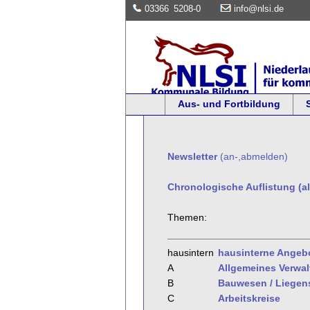
03366
5208-0
info@nlsi.de
Aus- und Fortbildung
Newsletter
(an-,abmelden)
Chronologische Auflistung (al
Themen:
hausintern
hausinterne Angeb
A
Allgemeines Verwa
B
Bauwesen / Liegen
C
Arbeitskreise