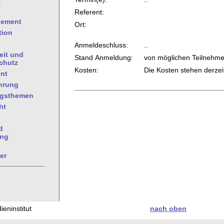
t
Referent:
gement
Ort:
tion
Anmeldeschluss:
..
eit und
Stand Anmeldung:
von möglichen Teilnehmern
chutz
Kosten:
Die Kosten stehen derzeit
nt
hrung
ngsthemen
ht
d
ung
er
eninstitut
nach oben