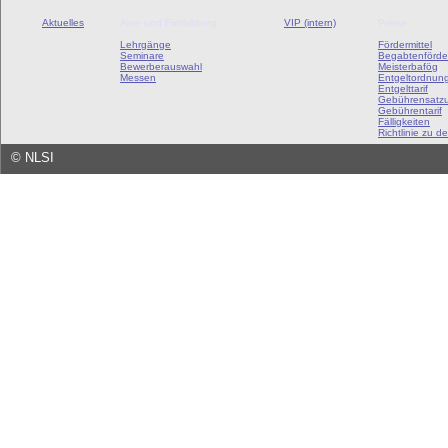
Aktuelles
Aus- und Fortbildung
VIP (intern)
Preise
Lehrgänge
Fördermittel
Seminare
Begabtenförde
Bewerberauswahl
Meisterbafög
Messen
Entgeltordnun
Entgelttarif
Gebührensatz
Gebührentarif
Fälligkeiten
Richtlinie zu de
©
NLSI