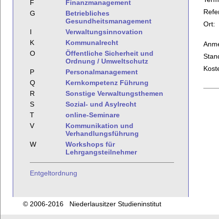
F
Finanzmanagement
Refe
G
Betriebliches
Gesundheitsmanagement
Ort:
I
Verwaltungsinnovation
K
Kommunalrecht
Anme
O
Öffentliche Sicherheit und
Stan
Ordnung / Umweltschutz
Kost
P
Personalmanagement
Q
Kernkompetenz Führung
R
Sonstige Verwaltungsthemen
S
Sozial- und Asylrecht
T
online-Seminare
V
Kommunikation und
Verhandlungsführung
W
Workshops für
Lehrgangsteilnehmer
Entgeltordnung
© 2006-2016 Niederlausitzer Studieninstitut