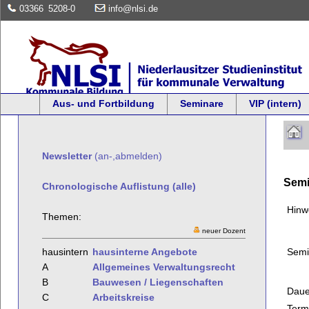
03366
5208-0
info@nlsi.de
Aus- und Fortbildung
Seminare
VIP (intern)
Newsletter
(an-,abmelden)
Semi
Chronologische Auflistung (alle)
Hinw
Themen:
neuer Dozent
Semi
hausintern
hausinterne Angebote
A
Allgemeines Verwaltungsrecht
B
Bauwesen / Liegenschaften
Daue
C
Arbeitskreise
Term