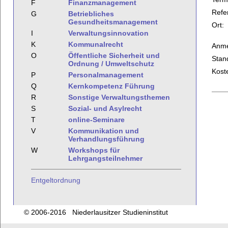
F
Finanzmanagement
Refe
G
Betriebliches
Gesundheitsmanagement
Ort:
I
Verwaltungsinnovation
K
Kommunalrecht
Anme
O
Öffentliche Sicherheit und
Stan
Ordnung / Umweltschutz
Kost
P
Personalmanagement
Q
Kernkompetenz Führung
R
Sonstige Verwaltungsthemen
S
Sozial- und Asylrecht
T
online-Seminare
V
Kommunikation und
Verhandlungsführung
W
Workshops für
Lehrgangsteilnehmer
Entgeltordnung
© 2006-2016 Niederlausitzer Studieninstitut