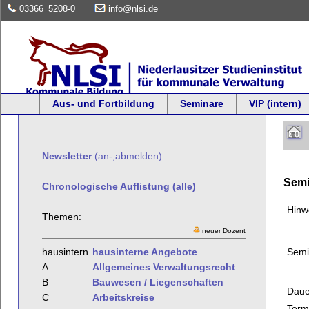
03366
5208-0
info@nlsi.de
Aus- und Fortbildung
Seminare
VIP (intern)
Newsletter
(an-,abmelden)
Semi
Chronologische Auflistung (alle)
Hinw
Themen:
neuer Dozent
Semi
hausintern
hausinterne Angebote
A
Allgemeines Verwaltungsrecht
B
Bauwesen / Liegenschaften
Daue
C
Arbeitskreise
Term