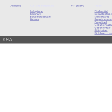
Aktuelles
Aus- und Fortbildung
VIP (intern)
Preise
Lehrgänge
Fördermittel
Seminare
Begabtenförde
Bewerberauswahl
Meisterbafög
Messen
Entgeltordnun
Entgelttarif
Gebührensatz
Gebührentarif
Fälligkeiten
Richtlinie zu de
©
NLSI