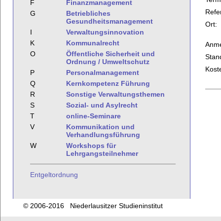
F
Finanzmanagement
Refe
G
Betriebliches
Gesundheitsmanagement
Ort:
I
Verwaltungsinnovation
K
Kommunalrecht
Anme
O
Öffentliche Sicherheit und
Stan
Ordnung / Umweltschutz
Kost
P
Personalmanagement
Q
Kernkompetenz Führung
R
Sonstige Verwaltungsthemen
S
Sozial- und Asylrecht
T
online-Seminare
V
Kommunikation und
Verhandlungsführung
W
Workshops für
Lehrgangsteilnehmer
Entgeltordnung
© 2006-2016 Niederlausitzer Studieninstitut