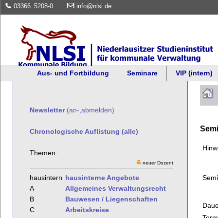
03366
5208-0
info@nlsi.de
Aus- und Fortbildung
Seminare
VIP (intern)
Newsletter
(an-,abmelden)
Semi
Chronologische Auflistung (alle)
Hinw
Themen:
neuer Dozent
Semi
hausintern
hausinterne Angebote
A
Allgemeines Verwaltungsrecht
B
Bauwesen / Liegenschaften
Daue
C
Arbeitskreise
Term