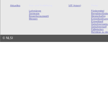
Aktuelles
Aus- und Fortbildung
VIP (intern)
Preise
Lehrgänge
Fördermittel
Seminare
Begabtenförde
Bewerberauswahl
Meisterbafög
Messen
Entgeltordnun
Entgelttarif
Gebührensatz
Gebührentarif
Fälligkeiten
Richtlinie zu de
©
NLSI