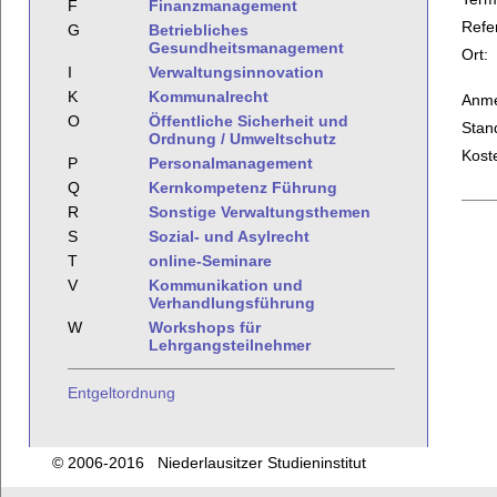
F
Finanzmanagement
Refe
G
Betriebliches
Gesundheitsmanagement
Ort:
I
Verwaltungsinnovation
K
Kommunalrecht
Anme
O
Öffentliche Sicherheit und
Stan
Ordnung / Umweltschutz
Kost
P
Personalmanagement
Q
Kernkompetenz Führung
R
Sonstige Verwaltungsthemen
S
Sozial- und Asylrecht
T
online-Seminare
V
Kommunikation und
Verhandlungsführung
W
Workshops für
Lehrgangsteilnehmer
Entgeltordnung
© 2006-2016 Niederlausitzer Studieninstitut