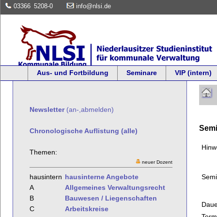
03366
5208-0
info@nlsi.de
Aus- und Fortbildung
Seminare
VIP (intern)
Newsletter
(an-,abmelden)
Semi
Chronologische Auflistung (alle)
Hinw
Themen:
neuer Dozent
Semi
hausintern
hausinterne Angebote
A
Allgemeines Verwaltungsrecht
B
Bauwesen / Liegenschaften
Daue
C
Arbeitskreise
Term