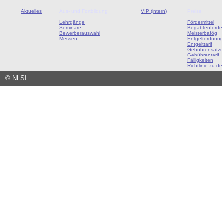
Aktuelles
Aus- und Fortbildung
VIP (intern)
Preise
Lehrgänge
Fördermittel
Seminare
Begabtenförde
Bewerberauswahl
Meisterbafög
Messen
Entgeltordnun
Entgelttarif
Gebührensatz
Gebührentarif
Fälligkeiten
Richtlinie zu de
©
NLSI