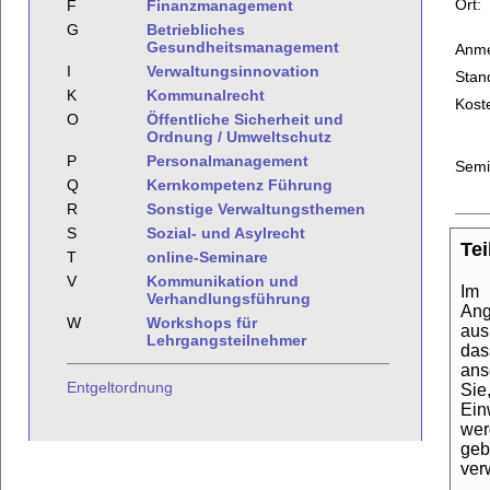
Ort:
F
Finanzmanagement
G
Betriebliches
Gesundheitsmanagement
Anme
I
Verwaltungsinnovation
Stan
K
Kommunalrecht
Kost
O
Öffentliche Sicherheit und
Ordnung / Umweltschutz
P
Personalmanagement
Semi
Q
Kernkompetenz Führung
R
Sonstige Verwaltungsthemen
S
Sozial- und Asylrecht
Te
T
online-Seminare
V
Kommunikation und
Im 
Verhandlungsführung
Ang
W
Workshops für
aus
Lehrgangsteilnehmer
das
ans
Entgeltordnung
Sie
Ein
wer
geb
ver