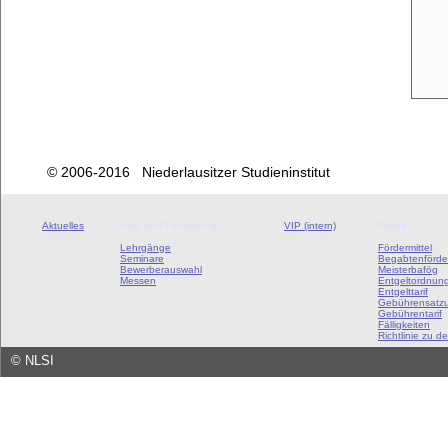
© 2006-2016 Niederlausitzer Studieninstitut
Aktuelles
Aus- und Fortbildung
VIP (intern)
Preise
Lehrgänge
Fördermittel
Seminare
Begabtenförde
Bewerberauswahl
Meisterbafög
Messen
Entgeltordnun
Entgelttarif
Gebührensatz
Gebührentarif
Fälligkeiten
Richtlinie zu de
©
NLSI