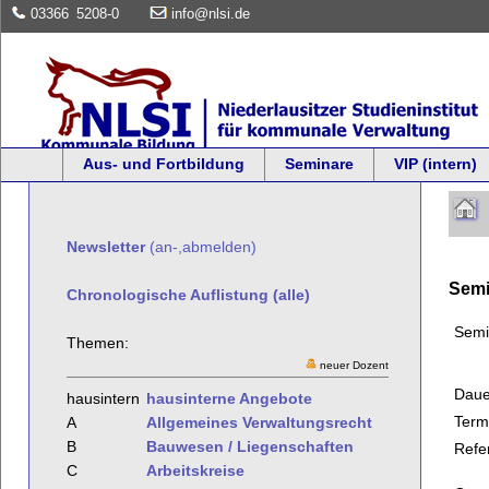
03366
5208-0
info@nlsi.de
Aus- und Fortbildung
Seminare
VIP (intern)
Newsletter
(an-,abmelden)
Semi
Chronologische Auflistung (alle)
Semi
Themen:
neuer Dozent
Daue
hausintern
hausinterne Angebote
Term
A
Allgemeines Verwaltungsrecht
B
Bauwesen / Liegenschaften
Refe
C
Arbeitskreise