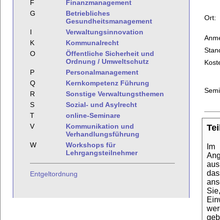
F
Finanzmanagement
G
Betriebliches
Ort:
Gesundheitsmanagement
I
Verwaltungsinnovation
Anme
K
Kommunalrecht
Stan
O
Öffentliche Sicherheit und
Ordnung / Umweltschutz
Kost
P
Personalmanagement
Q
Kernkompetenz Führung
Semi
R
Sonstige Verwaltungsthemen
S
Sozial- und Asylrecht
T
online-Seminare
V
Kommunikation und
Te
Verhandlungsführung
W
Workshops für
Im 
Lehrgangsteilnehmer
Ang
aus
das
Entgeltordnung
ans
Sie
Ein
wer
geb