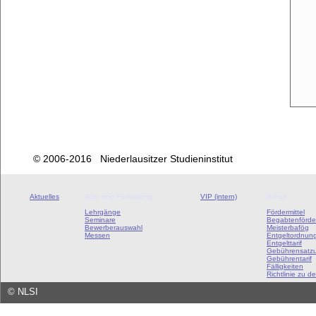
© 2006-2016 Niederlausitzer Studieninstitut
Aktuelles
Aus- und Fortbildung
VIP (intern)
Preise
Lehrgänge
Fördermittel
Seminare
Begabtenförde
Bewerberauswahl
Meisterbafög
Messen
Entgeltordnun
Entgelttarif
Gebührensatz
Gebührentarif
Fälligkeiten
Richtlinie zu de
©
NLSI