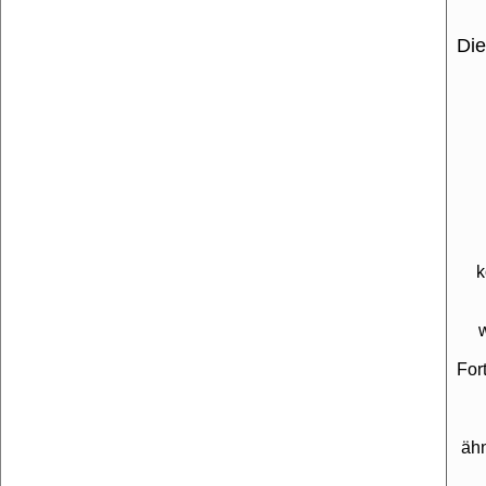
Die
k
For
äh