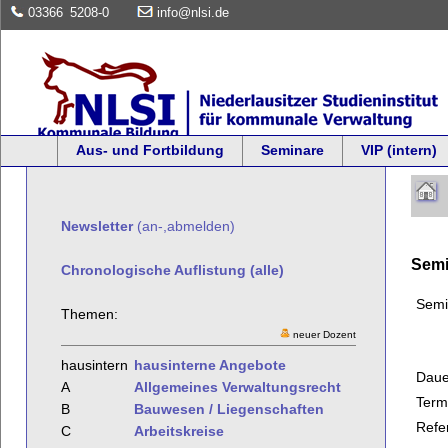
03366
5208-0
info@nlsi.de
Aus- und Fortbildung
Seminare
VIP (intern)
Newsletter
(an-,abmelden)
Semi
Chronologische Auflistung (alle)
Semi
Themen:
neuer Dozent
hausintern
hausinterne Angebote
Daue
A
Allgemeines Verwaltungsrecht
Term
B
Bauwesen / Liegenschaften
Refe
C
Arbeitskreise