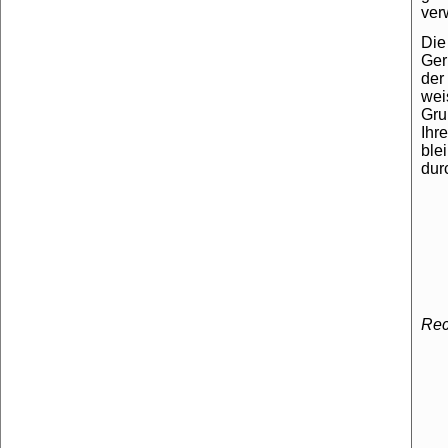
ver
Die
Ger
der
wei
Gru
Ihr
ble
dur
Rec